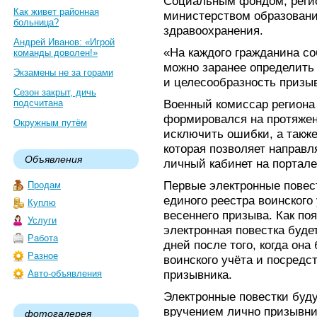
Социальным фондом, реги
Как живет районная
министерством образован
больница?
здравоохранения.
Андрей Иванов: «Игрой
«На каждого гражданина с
команды доволен!»
можно заранее определить 
Экзамены не за горами
и целесообразность призыв
Сезон закрыт, дичь
Военный комиссар региона 
подсчитана
формировался на протяжени
Окружным путём
исключить ошибки, а также
которая позволяет направл
Объявления
личный кабинет на портале 
Первые электронные повес
Продам
единого реестра воинского
Куплю
весеннего призыва. Как по
Услуги
электронная повестка буде
Работа
дней после того, когда он
Разное
воинского учёта и посредс
призывника.
Авто-объявления
Электронные повестки буд
вручением лично призывни
фотогалерея