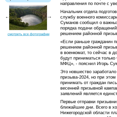
направления по почте с ув
Начальник отдела подготов
службу военного комиссар
Суманов сообщил о важных
порядка подачи обращений 
решением районной призы
смотреть все фотографии
«Если раньше гражданин п
решением районной призыв
в военкомат, то сейчас в 
будут приниматься только 
МФЦ», - пояснил Игорь Су
Это новшество заработало
призыва-2024, но при это
принимать от граждан пис
весенней призывной кампа
заявлений является единс
Первые отправки призывни
ближайшие дни. Всего в хо
Нижегородской области пл