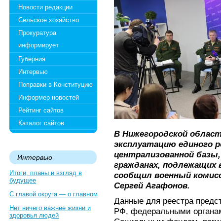
Новости редакции
Сельское хозяйство
Прокуратура
информирует
Губерния
Интервью
Поправки в Конституцию
Информер новостей
Рейтинг сайтов
Каталог сайтов
В Нижегородской област
эксплуатацию единого р
централизованной базы,
Интервью
гражданах, подлежащих 
Итоги, планы и взгляд в
сообщил военный комис
будущее
Сергей Агафонов.
С главой округа — о главном
Данные для реестра пред
Нет ничего важнее жизни и
РФ, федеральными органам
здоровья людей