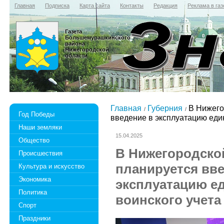
Главная
Подписка
Карта сайта
Контакты
Редакция
Реклама в газ
Газета
Большемурашкинского
района
Нижегородской
области
Главная
Губерния
В Нижего
Год Победы
введение в эксплуатацию един
Наши земляки
15.04.2025
Общество
В Нижегородско
Происшествия
планируется вве
Культура и искусство
Экономика
эксплуатацию ед
Политика
воинского учета
Спорт
Праздники