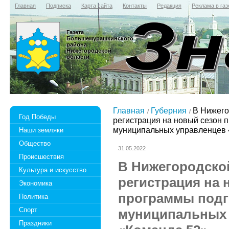
Главная
Подписка
Карта сайта
Контакты
Редакция
Реклама в газ
Газета
Большемурашкинского
района
Нижегородской
области
Главная
Губерния
В Нижего
Год Победы
регистрация на новый сезон 
муниципальных управленцев 
Наши земляки
Общество
31.05.2022
Происшествия
В Нижегородско
Культура и искусство
регистрация на 
Экономика
программы подг
Политика
Спорт
муниципальных
Праздники