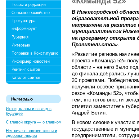
«Команда 52»
Новости редакции
В Нижегородской област
Сельское хозяйство
образовательной програ
Прокуратура
направлена на развитие
информирует
муниципалитетах Нижег
Губерния
на программу открыта д
Правительства».
Интервью
Поправки в Конституцию
«Развитие региона начинае
проекта «Команда 52» пол
Информер новостей
области - на него было под
Рейтинг сайтов
до финала добрались лучш
Каталог сайтов
20 проектами. Победителям
получили особое признани
сезон «Команды 52», чтобы
Интервью
тем, кто готов внести вкла
отметил заместитель губе
Итоги, планы и взгляд в
Андрей Бетин.
будущее
В новом сезоне к участию 
С главой округа — о главном
государственные и муниц
Нет ничего важнее жизни и
предприниматели, сотрудн
здоровья людей