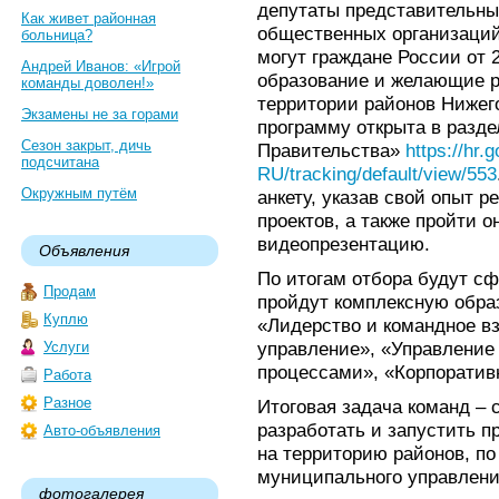
депутаты представительных
Как живет районная
общественных организаций
больница?
могут граждане России от 
Андрей Иванов: «Игрой
образование и желающие р
команды доволен!»
территории районов Нижего
Экзамены не за горами
программу открыта в разде
Сезон закрыт, дичь
Правительства»
https://hr.
подсчитана
RU/tracking/default/view/553
Окружным путём
анкету, указав свой опыт 
проектов, а также пройти 
видеопрезентацию.
Объявления
По итогам отбора будут с
Продам
пройдут комплексную обра
Куплю
«Лидерство и командное в
управление», «Управление
Услуги
процессами», «Корпоративн
Работа
Разное
Итоговая задача команд – 
разработать и запустить 
Авто-объявления
на территорию районов, п
муниципального управлени
фотогалерея