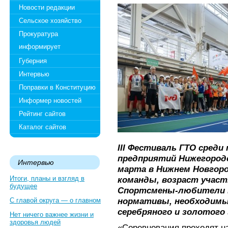
Новости редакции
Сельское хозяйство
Прокуратура
информирует
Губерния
Интервью
Поправки в Конституцию
Информер новостей
Рейтинг сайтов
Каталог сайтов
III Фестиваль ГТО сред
предприятий Нижегородс
Интервью
марта в Нижнем Новгород
Итоги, планы и взгляд в
команды, возраст участн
будущее
Спортсмены-любители 
нормативы, необходимые
С главой округа — о главном
серебряного и золотого
Нет ничего важнее жизни и
здоровья людей
«Соревнования проходят н