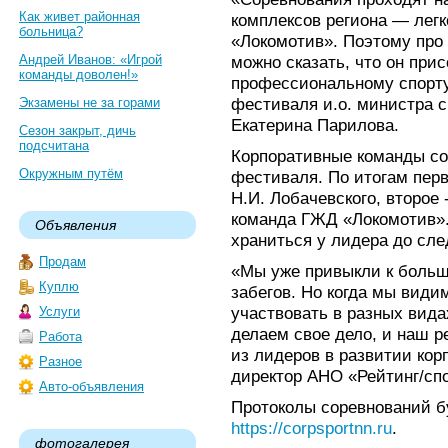
Как живет районная
комплексов региона — лег
больница?
«Локомотив». Поэтому про к
Андрей Иванов: «Игрой
можно сказать, что он при
команды доволен!»
профессиональному спорту
фестиваля и.о. министра 
Экзамены не за горами
Екатерина Парилова.
Сезон закрыт, дичь
подсчитана
Корпоративные команды со
Окружным путём
фестиваля. По итогам пер
Н.И. Лобачевского, второе
команда ГЖД «Локомотив».
Объявления
храниться у лидера до сл
Продам
«Мы уже привыкли к больш
Куплю
забегов. Но когда мы види
участвовать в разных видах
Услуги
делаем свое дело, и наш р
Работа
из лидеров в развитии кор
Разное
директор АНО «Рейтинг/сп
Авто-объявления
Протоколы соревнований б
https://corpsportnn.ru
.
фотогалерея