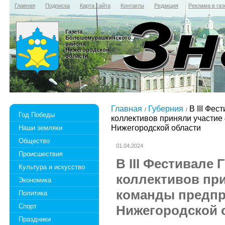
Главная
Подписка
Карта сайта
Контакты
Редакция
Реклама в газ
Газета
Большемурашкинского
района
Нижегородской
области
Главная
Губерния
В III Фес
Год Победы
коллективов приняли участие
Нижегородской области
Наши земляки
Общество
01.04.2024
Происшествия
В III Фестивале
Культура и искусство
коллективов при
Экономика
команды предп
Политика
Спорт
Нижегородской 
Праздники