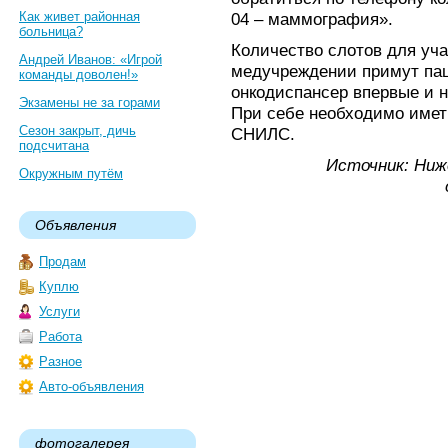
Как живет районная
04 – маммография».
больница?
Количество слотов для уча
Андрей Иванов: «Игрой
медучреждении примут пац
команды доволен!»
онкодиспансер впервые и н
Экзамены не за горами
При себе необходимо иметь
Сезон закрыт, дичь
СНИЛС.
подсчитана
Источник: Ниж
Окружным путём
Объявления
Продам
Куплю
Услуги
Работа
Разное
Авто-объявления
фотогалерея