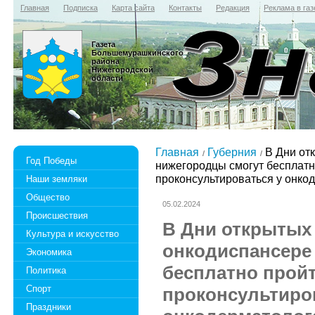
Главная
Подписка
Карта сайта
Контакты
Редакция
Реклама в газ
Газета
Большемурашкинского
района
Нижегородской
области
Главная
Губерния
В Дни от
Год Победы
нижегородцы смогут бесплат
проконсультироваться у онко
Наши земляки
Общество
05.02.2024
Происшествия
В Дни открытых
Культура и искусство
онкодиспансере
Экономика
бесплатно прой
Политика
Спорт
проконсультиро
Праздники