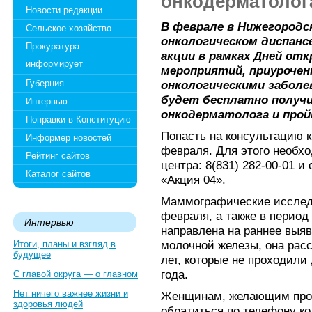
онкодерматолог
Новости редакции
В феврале в Нижегородс
Сельское хозяйство
онкологическом диспанс
Прокуратура
акции в рамках Дней от
информирует
мероприятий, приурочен
Губерния
онкологическими заболе
будет бесплатно получ
Интервью
онкодерматолога и про
Поправки в Конституцию
Попасть на консультацию к
Информер новостей
февраля. Для этого необхо
Рейтинг сайтов
центра: 8(831) 282-00-01 и
Каталог сайтов
«Акция 04».
Маммографические исслед
февраля, а также в период
Интервью
направлена на раннее выяв
молочной железы, она расс
Итоги, планы и взгляд в
будущее
лет, которые не проходили
года.
С главой округа — о главном
Нет ничего важнее жизни и
Женщинам, желающим прой
здоровья людей
обратиться по телефону ко