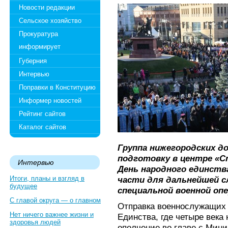
Новости редакции
Сельское хозяйство
Прокуратура
информирует
Губерния
Интервью
Поправки в Конституцию
Информер новостей
Рейтинг сайтов
Каталог сайтов
Группа нижегородских д
подготовку в центре «Ст
Интервью
День народного единства
Итоги, планы и взгляд в
части для дальнейшей с
будущее
специальной военной опе
С главой округа — о главном
Отправка военнослужащих 
Нет ничего важнее жизни и
Единства, где четыре века
здоровья людей
ополчение во главе с Мин