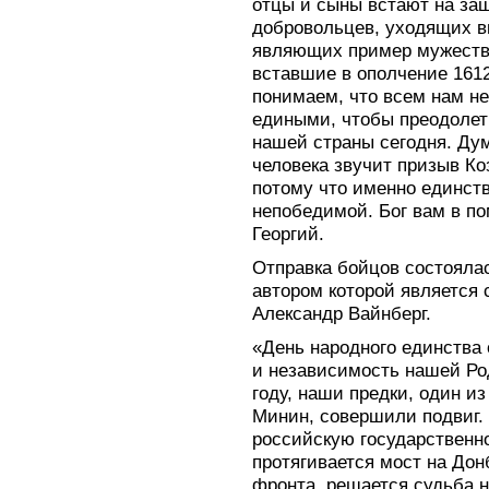
отцы и сыны встают на за
добровольцев, уходящих в
являющих пример мужества
вставшие в ополчение 1612
понимаем, что всем нам н
едиными, чтобы преодолет
нашей страны сегодня. Дум
человека звучит призыв Ко
потому что именно единств
непобедимой. Бог вам в по
Георгий.
Отправка бойцов состояла
автором которой является
Александр Вайнберг.
«День народного единства 
и независимость нашей Род
году, наши предки, один и
Минин, совершили подвиг.
российскую государственн
протягивается мост на Дон
фронта, решается судьба н