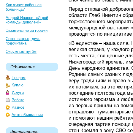
Как живет районная
Перед отправкой добровол
больница?
области Глеб Никитин обра
Андрей Иванов: «Игрой
торжественного мероприят
команды доволен!»
международной выставки «
Экзамены не за горами
проводится по инициативе
Сезон закрыт, дичь
«В единстве – наша сила. 
подсчитана
великая страна, у каждого 
Окружным путём
есть места, священные для 
Нижегородский кремль, им
Объявления
День народного единства.
Родины самых разных людей
Продам
веру традициям и право бы
Куплю
их потомкам, за это же пр
последние полтора года м
Услуги
истинного героизма и люб
Работа
из первых пришли на помо
Разное
отправляют гуманитарные г
Авто-объявления
и помогают нашим ребятам
очередная партия помощи 
стен Кремля в зону СВО с
фотогалерея