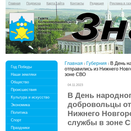
Главная
Подписка
Карта сайта
Контакты
Редакция
Реклама в газ
Газета
Большемурашкинского
района
Нижегородской
области
Главная
Губерния
В День н
Год Победы
отправились из Нижнего Нов
зоне СВО
Наши земляки
Общество
04.11.2023
Происшествия
В День народно
Культура и искусство
добровольцы от
Экономика
Нижнего Новгор
Политика
Спорт
службы в зоне 
Праздники