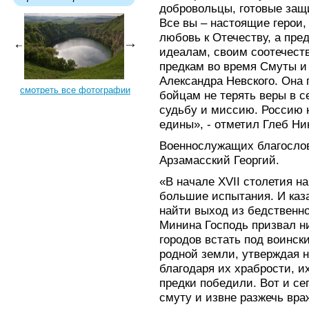
добровольцы, готовые защ
Все вы – настоящие герои,
любовь к Отечеству, а пре
идеалам, своим соотечест
предкам во время Смуты и 
Александра Невского. Она 
смотреть все фотографии
бойцам не терять веры в с
судьбу и миссию. Россию 
едины», - отметил Глеб Ни
Военнослужащих благосло
Арзамасский Георгий.
«В начале XVII столетия 
большие испытания. И каза
найти выход из бедственно
Минина Господь призвал н
городов встать под воински
родной земли, утверждая н
благодаря их храбрости, и
предки победили. Вот и сег
смуту и извне разжечь вра