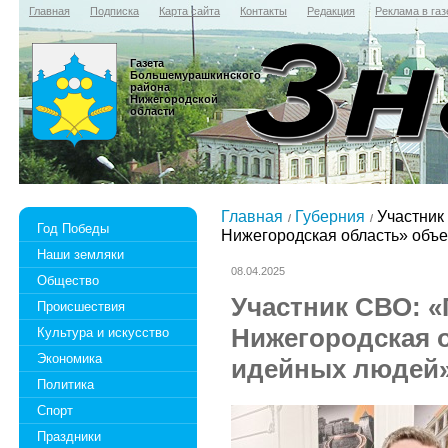
Главная
Подписка
Карта сайта
Контакты
Редакция
Реклама в газ
Газета
Большемурашкинского
района
Нижегородской
области
Главная
Губерния
Участник
Год Победы
Нижегородская область» объ
Наши земляки
08.04.2025
Общество
Участник СВО: «
Происшествия
Нижегородская 
Культура и искусство
Экономика
идейных людей
Политика
Спорт
Праздники