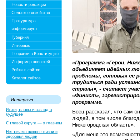
Новости редакции
Сельское хозяйство
Прокуратура
информирует
Губерния
Интервью
Поправки в Конституцию
Информер новостей
«Программа «Герои. Ниж
объединяет идейных лю
Рейтинг сайтов
проблемы, готовых ее 
Каталог сайтов
трудиться ради успешно
страны», - считает уча
«Финист», зарегистриро
Интервью
программе.
Итоги, планы и взгляд в
Боец рассказал, что сам о
будущее
людей, в том числе благод
С главой округа — о главном
Нижегородская область».
Нет ничего важнее жизни и
«Для меня это возможност
здоровья людей