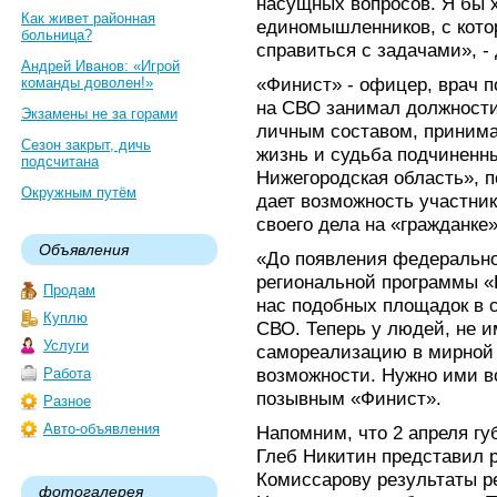
насущных вопросов. Я бы х
Как живет районная
единомышленников, с кото
больница?
справиться с задачами», -
Андрей Иванов: «Игрой
«Финист» - офицер, врач п
команды доволен!»
на СВО занимал должности
Экзамены не за горами
личным составом, принима
Сезон закрыт, дичь
жизнь и судьба подчиненн
подсчитана
Нижегородская область», п
Окружным путём
дает возможность участни
своего дела на «гражданке»
Объявления
«До появления федерально
региональной программы «
Продам
нас подобных площадок в с
Куплю
СВО. Теперь у людей, не 
Услуги
самореализацию в мирной 
возможности. Нужно ими во
Работа
позывным «Финист».
Разное
Авто-объявления
Напомним, что 2 апреля гу
Глеб Никитин представил 
Комиссарову результаты р
фотогалерея