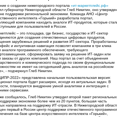
ние о создании нижегородского портала
«ит-маркетплейс.рф»
ял губернатор Нижегородской области Глеб Никитин, оно утвержде
ане поддержки региональной экономики. Команда АНО «Центр
сственного интеллекта «Горький» разработала портал,
оляющий компаниям находить аналоги ИТ-продуктов, которые стал
ступными для пользователей в России.
кетплейс – это площадка, где бизнес, государство и ИТ-сектор
диняются для создания отечественных цифровых продуктов,
щения зарубежных решений и развития ИТ-сектора. Проработанны
рфейс и интуитивная навигация позволят компаниям в три клика
и аналоги программного обеспечения, требующего
ртозамещения, сформировать заявку на решение ИТ-задач или
и заказы от других компаний. Наш портал за счет объединения
дарственного и коммерческого подхода по своим функциональным
ожностям не имеет на сегодняшний день аналогов на российском
», - подчеркнул Глеб Никитин.
ЦИПР-2022» представлена начальная пользовательская версия:
ционал портала будет расширен, исходя из актуальных задач. В
ности, планируется внедрение умной аналитики и интеграция с
ними сервисами.
уже сообщалось, Глеб Никитин утвердил второй пакет региональных
поддержки экономики более чем из 20 пунктов, большая часть
рых направлена на поддержку ИТ-отрасли. В Нижегородской област
щен первый в России центр поддержки отечественного программно
печения на базе центра искусственного интеллекта «Горький»,