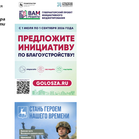
ся
ора
сти