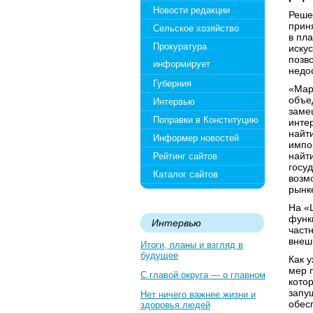
Новости редакции
Реше
прин
Сельское хозяйство
в пл
Прокуратура
иску
позв
информирует
недо
Губерния
«Мар
объе
Интервью
заме
Поправки в Конституцию
инте
найт
Информер новостей
импо
найт
Рейтинг сайтов
госу
Каталог сайтов
возм
рынке
На «
функ
Интервью
част
внеш
Итоги, планы и взгляд в
будущее
Как 
мер 
С главой округа — о главном
кото
запу
Нет ничего важнее жизни и
обес
здоровья людей