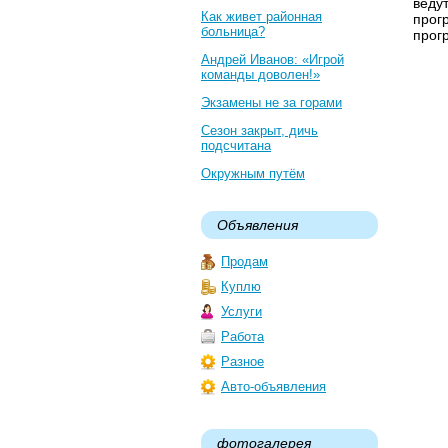
веду
Как живет районная
прог
больница?
прог
Андрей Иванов: «Игрой
команды доволен!»
Экзамены не за горами
Сезон закрыт, дичь
подсчитана
Окружным путём
Объявления
Продам
Куплю
Услуги
Работа
Разное
Авто-объявления
фотогалерея