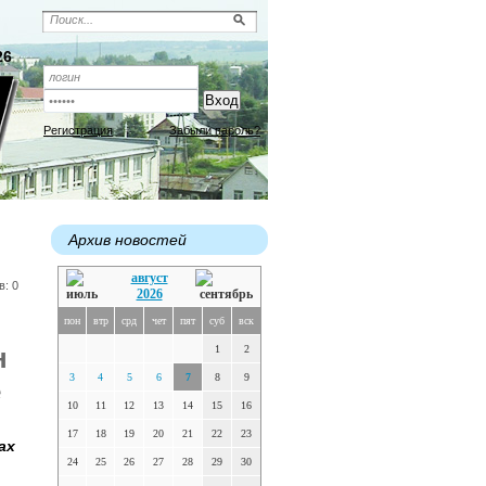
26
Регистрация
Забыли пароль?
Архив новостей
август
в: 0
2026
пон
втр
срд
чет
пят
суб
вск
н
1
2
3
4
5
6
7
8
9
е
10
11
12
13
14
15
16
17
18
19
20
21
22
23
ах
24
25
26
27
28
29
30