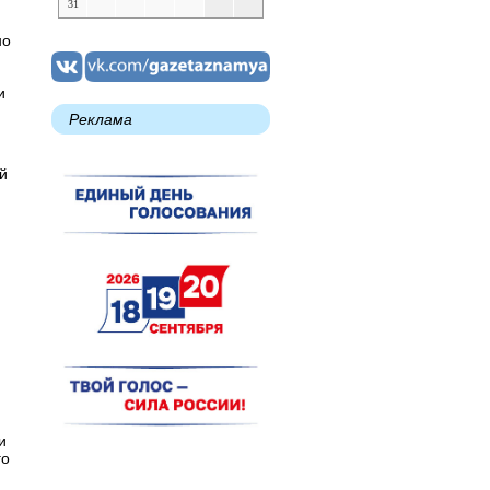
31
но
и
Реклама
й
и
го