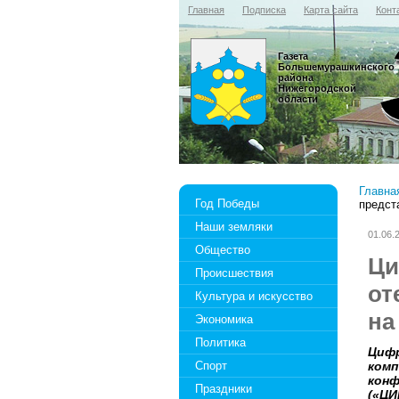
Главная
Подписка
Карта сайта
Конт
Газета
Большемурашкинского
района
Нижегородской
области
Главна
Год Победы
предст
Наши земляки
01.06.
Общество
Ци
Происшествия
от
Культура и искусство
на
Экономика
Политика
Цифр
Спорт
комп
конф
Праздники
(«ЦИ