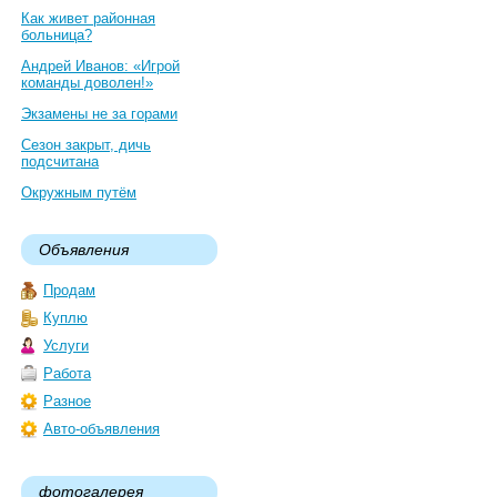
Как живет районная
больница?
Андрей Иванов: «Игрой
команды доволен!»
Экзамены не за горами
Сезон закрыт, дичь
подсчитана
Окружным путём
Объявления
Продам
Куплю
Услуги
Работа
Разное
Авто-объявления
фотогалерея