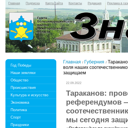
Главная
Подписка
Карта сайта
Контакты
Редакция
Реклама в газ
Газета
Большемурашкинского
района
Нижегородской
области
Главная
Губерния
Таракано
Год Победы
воля наших соотечественнико
защищаем
Наши земляки
Общество
22.09.2022
Происшествия
Тараканов: про
Культура и искусство
референдумов —
Экономика
соотечественник
Политика
Спорт
мы сегодня защ
Праздники