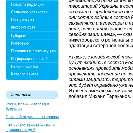
«
Референдум по вхождению
Новости редакции
территорий Украины в сост
он важен с юридической точ
Сельское хозяйство
они хотят войти в состав Р
Прокуратура
захватчики и агрессоры и н
информирует
воля, воля наших соотечес
сегодня защищаем
», — ска
Губерния
нижегородского региональн
Интервью
адаптации ветеранов боевых
Поправки в Конституцию
«Также, с юридической точ
Информер новостей
будут входить в состав Ро
Рейтинг сайтов
основаниях проводить моб
привлекать население на 
Каталог сайтов
силами защищать территор
это будет оправдано уже не
И тогда вместе мы сможем 
Интервью
добавил Михаил Тараканов.
Итоги, планы и взгляд в
будущее
С главой округа — о главном
Нет ничего важнее жизни и
здоровья людей