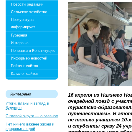
Новости редакции
Сельское хозяйство
Прокуратура
информирует
Губерния
Интервью
Поправки в Конституцию
Информер новостей
Рейтинг сайтов
Каталог сайтов
Интервью
16 апреля из Нижнего Но
очередной поезд с учас
Итоги, планы и взгляд в
туристско-образователь
будущее
путешествием». В этот 
С главой округа — о главном
не только учащиеся 10-х
Нет ничего важнее жизни и
и студенты сразу 24 уч
здоровья людей