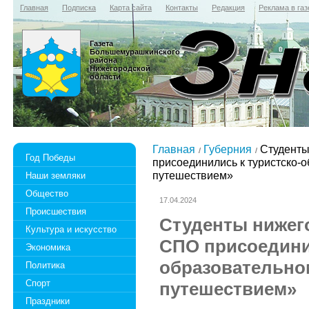
Главная
Подписка
Карта сайта
Контакты
Редакция
Реклама в газ
Газета
Большемурашкинского
района
Нижегородской
области
Главная
Губерния
Студенты
Год Победы
присоединились к туристско-о
путешествием»
Наши земляки
Общество
17.04.2024
Происшествия
Студенты нижег
Культура и искусство
СПО присоедини
Экономика
образовательном
Политика
Спорт
путешествием»
Праздники