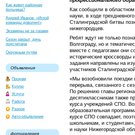
профессионального обра
Как живет районная
Как сообщили в областном
больница?
науки, в ходе трехдневног
Андрей Иванов: «Игрой
Сталинградской битвы поз
команды доволен!»
нижегородцев.
Экзамены не за горами
Ребят ждут не только позн
Сезон закрыт, дичь
Волгограду, но и тематичес
подсчитана
вместе с педагогами они с
Окружным путём
исторические кроссворды и
задания направлены на из
Объявления
участников Сталинградской
«Мы возобновили поездки 
Продам
перерыва, связанного с с
Куплю
По решению главы региона
Услуги
десятиклассникам также п
Работа
курса учреждений СПО. Во
Разное
образовательная программа
курсе СПО совпадает, поэт
Авто-объявления
школьникам, и студентам»,
и науки Нижегородской об
фотогалерея