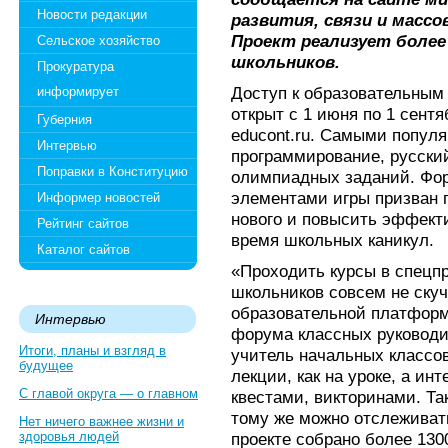
Новости редакции
развития, связи и массо
Проект реализует более
Сельское хозяйство
школьников.
Прокуратура
Доступ к образовательным 
информирует
открыт с 1 июня по 1 сент
Губерния
educont.ru. Самыми попул
Интервью
программирование, русский
Поправки в Конституцию
олимпиадных заданий. Фор
элементами игры призван 
Информер новостей
нового и повысить эффект
Рейтинг сайтов
время школьных каникул.
Каталог сайтов
«Проходить курсы в спецпр
школьников совсем не скуч
образовательной платформ
Интервью
форума классных руководи
Итоги, планы и взгляд в
учитель начальных классо
будущее
лекции, как на уроке, а ин
С главой округа — о главном
квестами, викторинами. Та
тому же можно отслеживать
Нет ничего важнее жизни и
здоровья людей
проекте собрано более 130