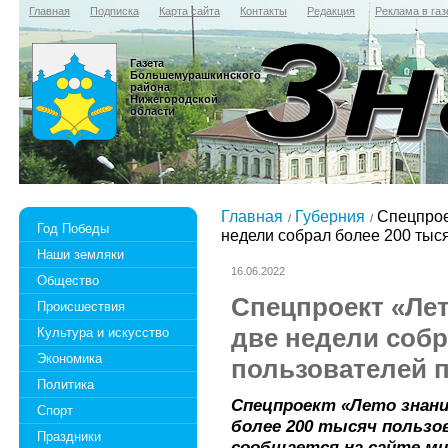
Главная
Подписка
Карта сайта
Контакты
Редакция
Реклама в газ
Газета
Большемурашкинского
района
Нижегородской
области
Главная
Губерния
Спецпрое
Год Победы
недели собрал более 200 тыс
Наши земляки
16.06.2022
Общество
Спецпроект «Лет
Происшествия
две недели собр
Культура и искусство
Экономика
пользователей п
Политика
Спецпроект «Лето знани
Спорт
более 200 тысяч пользов
Праздники
сообщается на сайте м