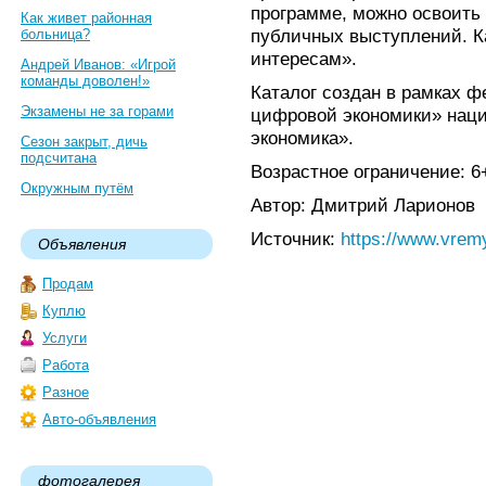
программе, можно освоить 
Как живет районная
публичных выступлений. К
больница?
интересам».
Андрей Иванов: «Игрой
команды доволен!»
Каталог создан в рамках ф
Экзамены не за горами
цифровой экономики» нац
экономика».
Сезон закрыт, дичь
подсчитана
Возрастное ограничение: 6
Окружным путём
Автор: Дмитрий Ларионов
Источник:
https://www.vrem
Объявления
Продам
Куплю
Услуги
Работа
Разное
Авто-объявления
фотогалерея