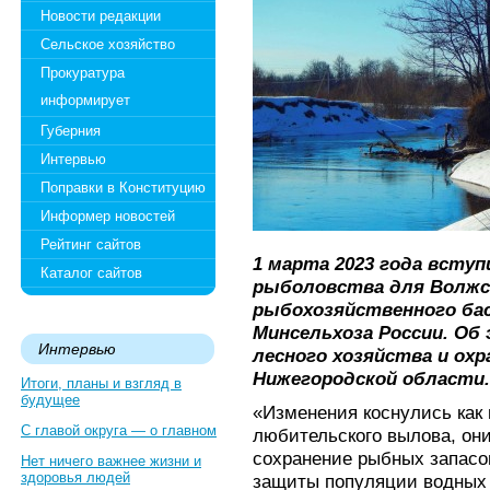
Новости редакции
Сельское хозяйство
Прокуратура
информирует
Губерния
Интервью
Поправки в Конституцию
Информер новостей
Рейтинг сайтов
1 марта 2023 года вступ
Каталог сайтов
рыболовства для Волжс
рыбохозяйственного бас
Минсельхоза России. О
Интервью
лесного хозяйства и ох
Нижегородской области.
Итоги, планы и взгляд в
будущее
«Изменения коснулись как 
С главой округа — о главном
любительского вылова, он
сохранение рыбных запасов
Нет ничего важнее жизни и
здоровья людей
защиты популяции водных 