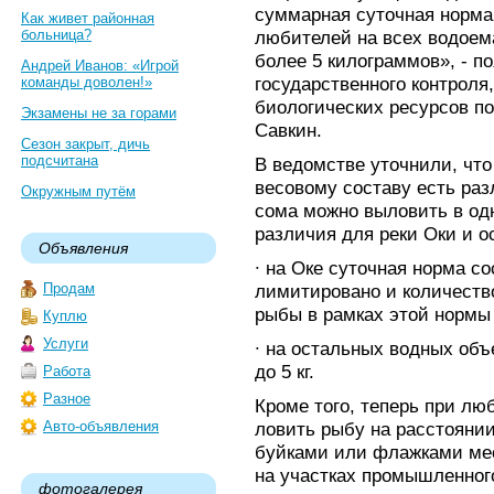
суммарная суточная норма
Как живет районная
больница?
любителей на всех водоема
более 5 килограммов», - п
Андрей Иванов: «Игрой
государственного контроля
команды доволен!»
биологических ресурсов п
Экзамены не за горами
Савкин.
Сезон закрыт, дичь
подсчитана
В ведомстве уточнили, чт
весовому составу есть раз
Окружным путём
сома можно выловить в од
различия для реки Оки и о
Объявления
∙ на Оке суточная норма со
Продам
лимитировано и количеств
рыбы в рамках этой нормы 
Куплю
Услуги
∙ на остальных водных объ
до 5 кг.
Работа
Разное
Кроме того, теперь при л
Авто-объявления
ловить рыбу на расстоянии
буйками или флажками мес
на участках промышленног
фотогалерея