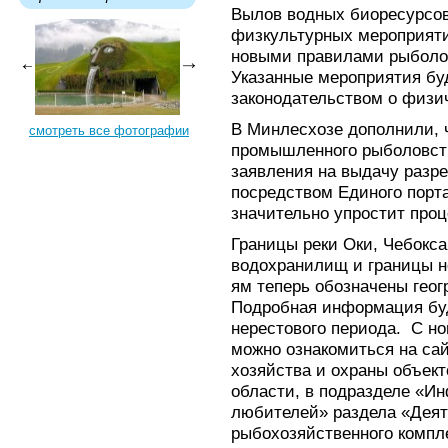
Вылов водных биоресурсо
физкультурных мероприят
новыми правилами рыболов
Указанные мероприятия буд
законодательством о физич
В Минлесхозе дополнили, 
смотреть все фотографии
промышленного рыболовств
заявления на выдачу разр
посредством Единого порта
значительно упростит проц
Границы реки Оки, Чебокса
водохранилищ и границы н
ям теперь обозначены гео
Подробная информация буд
нерестового периода. С н
можно ознакомиться на са
хозяйства и охраны объек
области, в подразделе «И
любителей» раздела «Деят
рыбохозяйственного компл