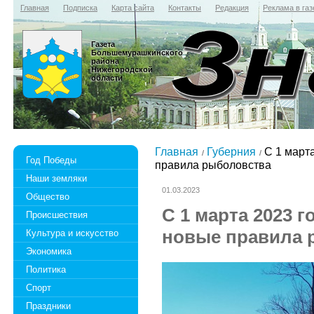
Главная
Подписка
Карта сайта
Контакты
Редакция
Реклама в газ
Газета
Большемурашкинского
района
Нижегородской
области
Главная
Губерния
С 1 марта
Год Победы
правила рыболовства
Наши земляки
01.03.2023
Общество
С 1 марта 2023 г
Происшествия
новые правила 
Культура и искусство
Экономика
Политика
Спорт
Праздники