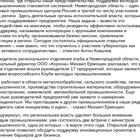
егионах, где открыты наши представительства, поддержка молодых
ышленников становится системной. Нижегородская область – один 
евых промышленных центров России и третий по числу участников
а регион. Здесь деятельные органы исполнительной власти, которы
ьно поддерживают предприятия. Наша задача – вывести это
модействие на максимум, чтобы резиденты эффективно использов
оддержку, налаживали кооперацию с крупными компаниями и
егами по клубу, организовывали бизнес-миссии, привлекали
стиции в регион. Сегодня состоялось официальное открытие
ения – нам важно, что это случилось с участием губернатора как
 активного сотрудничества», - отметил Антон Ковалев.
водитель регионального отделения клуба в Нижегородской области,
ральный директор ООО «Корона» Михаил Ермошин рассказал, что 
ав отделения вошли руководители 17 предприятий, которые являют
ами всероссийского Клуба молодых промышленников.
 работают в области металлообработки, сельского хозяйства, легко
ышленности, производства строительных материалов, оборудовани
ностроении, химической, автомобильной промышленности. Еще
олько руководителей предприятий уже заявило о намерении
оединиться. Мы приглашаем и других промышленников в наши ряд
двигать свои инициативы и идеи», - сказал Михаил Ермошин.
одчеркнул, что региональная власть уделяет большое внимание
дым промышленникам: уже состоялось две встречи с министром
ышленности, одна из которых – в марте этого года. Открытый диал
нистром позволил обсудить поддержку инновационных проектов и
анение барьеров для бизнеса.