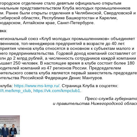
городское отделение стало девятым официально открытым
ональным представительством Клуба молодых промышленников
ии. Ранее были открыты отделения в Челябинской, Свердловской и
сибирской областях, Республике Башкортостан и Карелии,
нодарском, Алтайском крае, Санкт-Петербурге.
вка:
егиональный союз «Клуб молодых промышленников» объединяет
твенников, топ-менеджеров предприятий в возрасте до 40 лет.
приятия членов клуба относятся в основном к субъектам малого и
него предпринимательства. Годовой доход компаний составляет от
млн до 2 млрд рублей, а численность сотрудников каждой компании
ышает 250 человек. В настоящее время в клубе состоит более 180
водителей компаний из 47 регионов России. Председателем
чительского совета клуба является первый заместитель председат
ительства Российской Федерации Денис Мантуров.
 клуба:
https://www.ms-kmp.ru/
. Страница Клуба в соцсетях:
://t.me/kmp_club
,
https://vk.com/kmpclub1
.
Пресс-служба губернат
и правительства Нижегородской обла