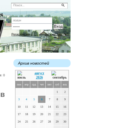
26
Регистрация
Забыли пароль?
Архив новостей
август
в: 0
2026
пон
втр
срд
чет
пят
суб
вск
 в
1
2
3
4
5
6
7
8
9
10
11
12
13
14
15
16
17
18
19
20
21
22
23
24
25
26
27
28
29
30