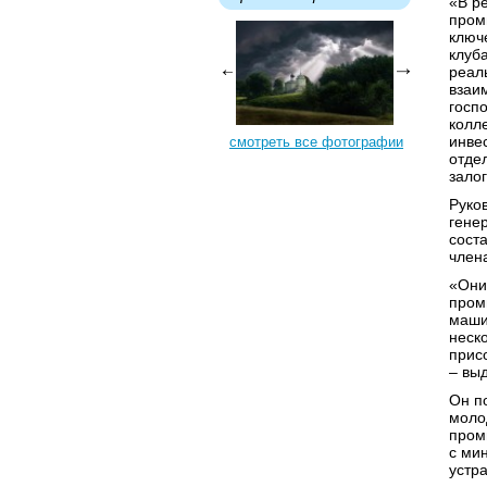
«В р
пром
ключ
клуб
реал
взаи
госп
колл
инве
смотреть все фотографии
отдел
залог
Руко
гене
сост
член
«Они
пром
маши
неск
прис
– вы
Он п
моло
пром
с ми
устр