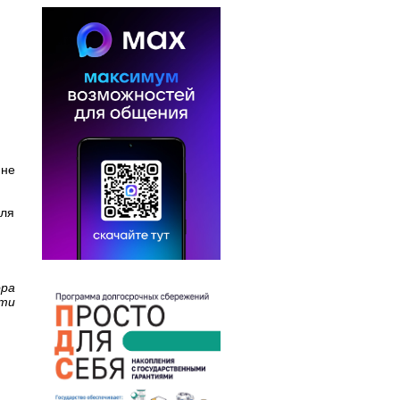
 не
еля
ора
сти