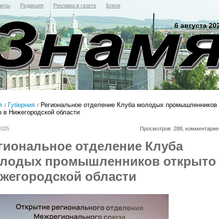
акты
Редакция
Реклама в газете
Блоги
6 августа 20
я
Губерния
Региональное отделение Клуба молодых промышленников
о в Нижегородской области
2025
Просмотров: 288, комментарие
гиональное отделение Клуба
лодых промышленников открыто
жегородской области