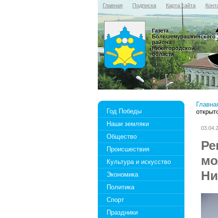
Главная
Подписка
Карта сайта
Конт
Газета
Большемурашкинского
района
Нижегородской
области
Главна
Год Победы
открыт
Наши земляки
03.04.
Общество
Ре
Происшествия
мо
Культура и искусство
Ни
Экономика
Политика
Спорт
Праздники