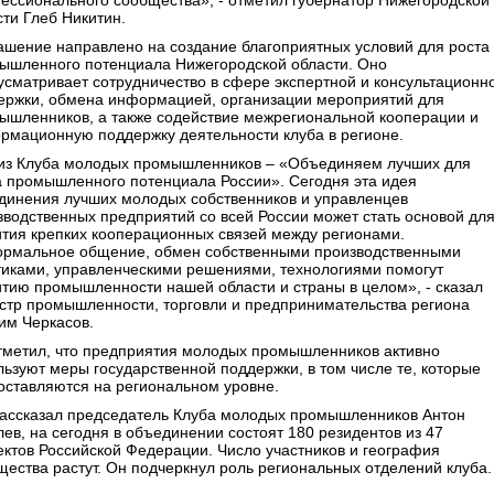
ессионального сообщества», - отметил губернатор Нижегородской
сти Глеб Никитин.
ашение направлено на создание благоприятных условий для роста
ышленного потенциала Нижегородской области. Оно
усматривает сотрудничество в сфере экспертной и консультационн
ержки, обмена информацией, организации мероприятий для
ышленников, а также содействие межрегиональной кооперации и
рмационную поддержку деятельности клуба в регионе.
из Клуба молодых промышленников – «Объединяем лучших для
а промышленного потенциала России». Сегодня эта идея
динения лучших молодых собственников и управленцев
зводственных предприятий со всей России может стать основой дл
ития крепких кооперационных связей между регионами.
рмальное общение, обмен собственными производственными
тиками, управленческими решениями, технологиями помогут
итию промышленности нашей области и страны в целом», - сказал
стр промышленности, торговли и предпринимательства региона
им Черкасов.
тметил, что предприятия молодых промышленников активно
льзуют меры государственной поддержки, в том числе те, которые
оставляются на региональном уровне.
рассказал председатель Клуба молодых промышленников Антон
лев, на сегодня в объединении состоят 180 резидентов из 47
ектов Российской Федерации. Число участников и география
щества растут. Он подчеркнул роль региональных отделений клуба.