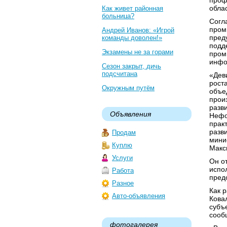
проф
обла
Как живет районная
больница?
Согл
пром
Андрей Иванов: «Игрой
пред
команды доволен!»
подд
Экзамены не за горами
пром
инфо
Сезон закрыт, дичь
подсчитана
«Дев
рост
Окружным путём
объе
прои
разв
Объявления
Нефо
прак
разв
Продам
мини
Куплю
Макс
Услуги
Он о
испо
Работа
пред
Разное
Как 
Авто-объявления
Кова
субъ
сооб
фотогалерея