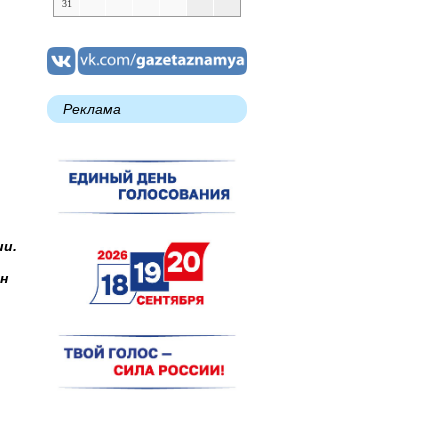
31
Реклама
ии.
н