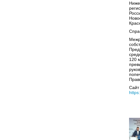
Ниже
реги
Росс
Ново
Крас
Спра
Межр
собс
Пред
сред
120 
прев
руко
попе
Прав
Сайт
https