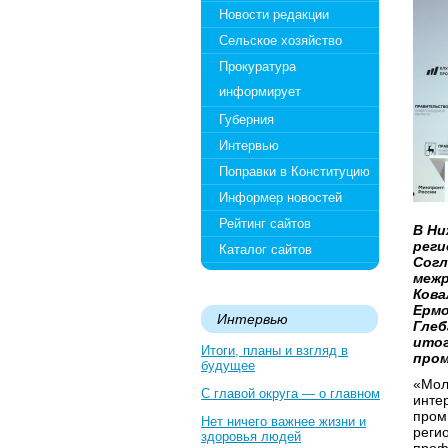
Новости редакции
Сельское хозяйство
Прокуратура
информирует
Губерния
Интервью
Поправки в Конституцию
Информер новостей
Рейтинг сайтов
В Ни
реги
Каталог сайтов
Согл
межр
Кова
Ермо
Интервью
Глеб
итог
Итоги, планы и взгляд в
пром
будущее
«Мол
С главой округа — о главном
инте
пром
Нет ничего важнее жизни и
реги
здоровья людей