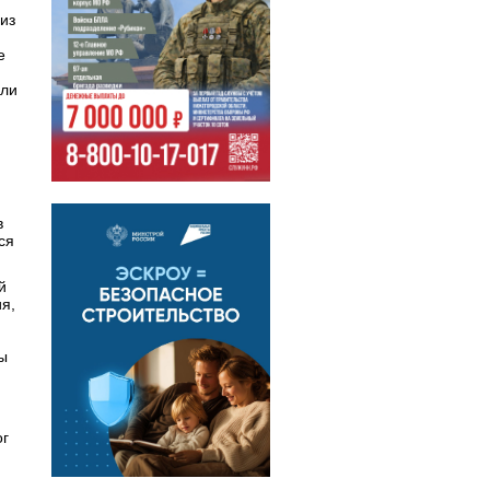
из
е
али
в
ся
й
я,
ы
ог