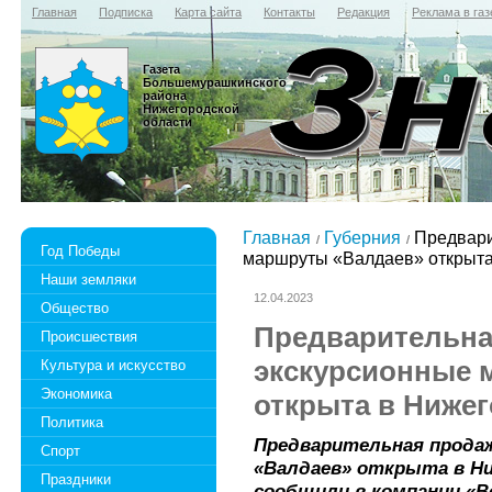
Главная
Подписка
Карта сайта
Контакты
Редакция
Реклама в газ
Газета
Большемурашкинского
района
Нижегородской
области
Главная
Губерния
Предвари
Год Победы
маршруты «Валдаев» открыта
Наши земляки
12.04.2023
Общество
Предварительна
Происшествия
экскурсионные 
Культура и искусство
Экономика
открыта в Ниже
Политика
Предварительная прода
Спорт
«Валдаев» открыта в Ни
Праздники
сообщили в компании «В