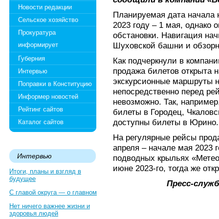
Новости редакции
Планируемая дата начала 
Сельское хозяйство
2023 году – 1 мая, однако 
Прокуратура
обстановки. Навигация нач
Шуховской башни и обзорн
информирует
Губерния
Как подчеркнули в компани
продажа билетов открыта 
Интервью
экскурсионные маршруты на
Поправки в Конституцию
непосредственно перед рей
Информер новостей
невозможно. Так, например
Рейтинг сайтов
билеты в Городец, Чкаловс
доступны билеты в Юрино.
Каталог сайтов
На регулярные рейсы прод
апреля – начале мая 2023 
Интервью
подводных крыльях «Метео
июне 2023-го, тогда же отк
Итоги, планы и взгляд в
будущее
Пресс-служ
С главой округа — о главном
Нет ничего важнее жизни и
здоровья людей