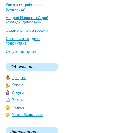
Как живет районная
больница?
Андрей Иванов: «Игрой
команды доволен!»
Экзамены не за горами
Сезон закрыт, дичь
подсчитана
Окружным путём
Объявления
Продам
Куплю
Услуги
Работа
Разное
Авто-объявления
фотогалерея