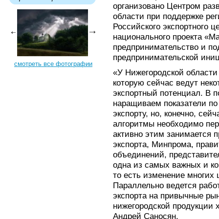
организовано Центром раз
области при поддержке ре
Российского экспортного ц
национального проекта «М
предпринимательство и п
предпринимательской ини
смотреть все фотографии
«У Нижегородской области
которую сейчас ведут неко
экспортный потенциал. В п
наращиваем показатели по
экспорту, но, конечно, сей
алгоритмы необходимо пер
активно этим занимается п
экспорта, Минпрома, прав
объединений, представител
одна из самых важных и ко
то есть изменение многих 
Параллельно ведется рабо
экспорта на привычные рын
нижегородской продукции х
Андрей Саносян.