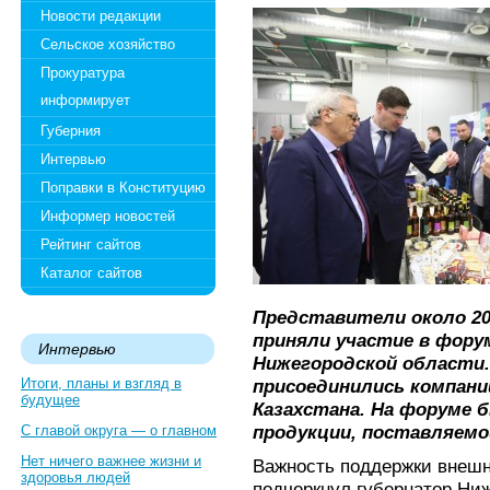
Новости редакции
Сельское хозяйство
Прокуратура
информирует
Губерния
Интервью
Поправки в Конституцию
Информер новостей
Рейтинг сайтов
Каталог сайтов
Представители около 20
приняли участие в фору
Интервью
Нижегородской области
Итоги, планы и взгляд в
присоединились компании
будущее
Казахстана. На форуме
продукции, поставляемо
С главой округа — о главном
Нет ничего важнее жизни и
Важность поддержки внешн
здоровья людей
подчеркнул губернатор Ниж