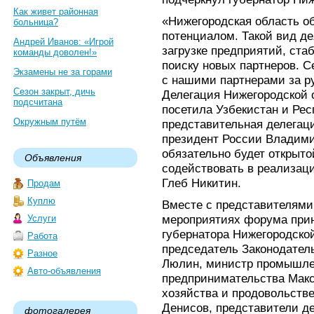
Как живет районная
«Нижегородская область о
больница?
потенциалом. Такой вид де
Андрей Иванов: «Игрой
загрузке предприятий, стаб
команды доволен!»
поиску новых партнеров. С
Экзамены не за горами
с нашими партнерами за р
Сезон закрыт, дичь
Делегация Нижегородской 
подсчитана
посетила Узбекистан и Рес
Окружным путём
представительная делегаци
президент России Владими
обязательно будет открытой
Объявления
содействовать в реализаци
Глеб Никитин.
Продам
Куплю
Вместе с представителями
мероприятиях форума прин
Услуги
губернатора Нижегородско
Работа
председатель Законодатель
Разное
Люлин, министр промышлен
Авто-объявления
предпринимательства Макс
хозяйства и продовольств
Денисов, представители д
фотогалерея