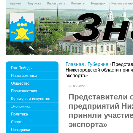
Главная
Подписка
Карта сайта
Контакты
Редакция
Реклама в газ
Газета
Большемурашкинского
района
Нижегородской
области
Главная
Губерния
Представ
Год Победы
Нижегородской области прин
экспорта»
Наши земляки
Общество
25.05.2022
Происшествия
Представители о
Культура и искусство
предприятий Ни
Экономика
приняли участи
Политика
Спорт
экспорта»
Праздники