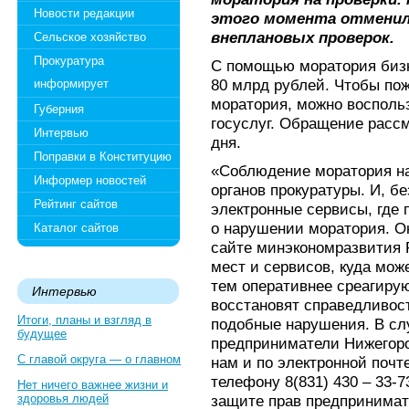
Новости редакции
этого момента отменил
внеплановых проверок.
Сельское хозяйство
Прокуратура
С помощью моратория бизн
80 млрд рублей. Чтобы по
информирует
моратория, можно восполь
Губерния
госуслуг. Обращение рассм
Интервью
дня.
Поправки в Конституцию
«Соблюдение моратория на
Информер новостей
органов прокуратуры. И, б
Рейтинг сайтов
электронные сервисы, где
о нарушении моратория. О
Каталог сайтов
сайте минэкономразвития 
мест и сервисов, куда мож
тем оперативнее среагирую
Интервью
восстановят справедливос
Итоги, планы и взгляд в
подобные нарушения. В сл
будущее
предприниматели Нижегоро
С главой округа — о главном
нам и по электронной почт
телефону 8(831) 430 – 33-
Нет ничего важнее жизни и
здоровья людей
защите прав предпринимат