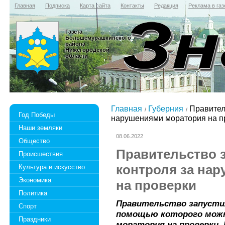
Главная
Подписка
Карта сайта
Контакты
Редакция
Реклама в газ
Газета
Большемурашкинского
района
Нижегородской
области
Главная
Губерния
Правитель
Год Победы
нарушениями моратория на п
Наши земляки
08.06.2022
Общество
Правительство 
Происшествия
контроля за на
Культура и искусство
Экономика
на проверки
Политика
Правительство запустило
Спорт
помощью которого можн
Праздники
моратория на проверки.