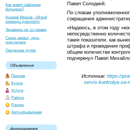
Павел Солодкий.
Как живет районная
больница?
По словам уполномоченног
Андрей Иванов: «Игрой
сокращения административ
команды доволен!»
«Надеюсь, в этом году «к
Экзамены не за горами
непосредственно количеств
Сезон закрыт, дичь
такие показатели, как вын
подсчитана
штрафа и проведение проф
Окружным путём
общем количестве контрол
подчеркнул Павел Михайло
Объявления
Источник:
https://pr
Продам
servis-kontrolya-za-
Куплю
Услуги
Работа
Разное
Авто-объявления
фотогалерея