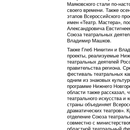
Маяковского стали по-на
своего времени. Также осе
этапов Всероссийского пр
имен «Театр. Мастера», п
Александровича Евстигнеев
Союза театральных деяте
Владимир Машков.
Также Глеб Никитин и Вла
проекты, реализуемые Ниж
театральных деятелей Рос
правительства региона. С
фестиваль театральных кап
одним из знаковых культу
программе Нижнего Новгор
области также рассказал, 
театрального искусства и 
страны объединяет Всерос
драматических театров». К
отделение Союза театраль
совместно с министерством
областной театральный фе