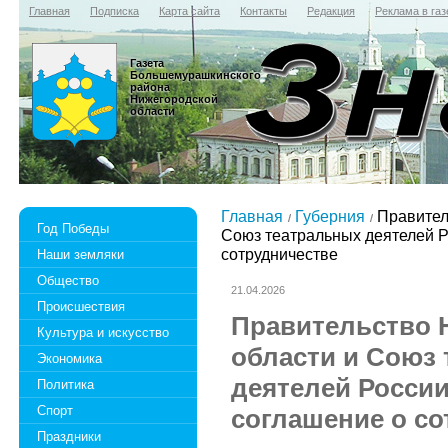
Главная
Подписка
Карта сайта
Контакты
Редакция
Реклама в газ
Газета
Большемурашкинского
района
Нижегородской
области
Главная
Губерния
Правител
Год Победы
Союз театральных деятелей Р
сотрудничестве
Наши земляки
Общество
21.04.2026
Происшествия
Правительство 
Культура и искусство
области и Союз
Экономика
деятелей Росси
Политика
Спорт
соглашение о со
Праздники