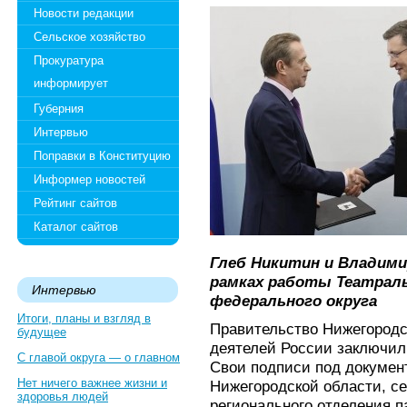
Новости редакции
Сельское хозяйство
Прокуратура
информирует
Губерния
Интервью
Поправки в Конституцию
Информер новостей
Рейтинг сайтов
Каталог сайтов
Глеб Никитин и Владими
рамках работы Театрал
Интервью
федерального округа
Итоги, планы и взгляд в
Правительство Нижегородс
будущее
деятелей России заключил
С главой округа — о главном
Свои подписи под докумен
Нет ничего важнее жизни и
Нижегородской области, се
здоровья людей
регионального отделения 