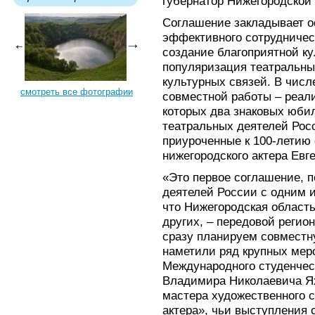
губернатор Нижегородской 
Соглашение закладывает о
эффективного сотрудничест
создание благоприятной ку
популяризация театральны
культурных связей. В чис
смотреть все фотографии
совместной работы – реал
которых два знаковых юби
театральных деятелей Рос
приуроченные к 100-летию
нижегородского актера Евг
«Это первое соглашение, 
деятелей России с одним и
что Нижегородская область 
других, – передовой регио
сразу планируем совместну
наметили ряд крупных мер
Международного студенчес
Владимира Николаевича Ях
мастера художественного с
актера», чьи выступления 