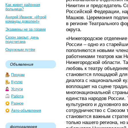
Как живет районная
Никитин и председатель С
больница?
Российской Федерации, н
Машков. Церемония подпис
Андрей Иванов: «Игрой
команды доволен!»
в регионе Театрального ф
округа.
Экзамены не за горами
Сезон закрыт, дичь
«Нижегородское отделение
подсчитана
России – одно из старейши
Окружным путём
пополняются новыми член
работниками театров как Н
Нижегородской области. Та
Объявления
любовь к театру объединяе
становится площадкой для 
Продам
диалога с национальной ку
Куплю
воплощает на сцене тради
Услуги
многонациональной страны,
Работа
единства народов России. 
Разное
культурного и духовного в
сотрудничество с Союзом 
Авто-объявления
становится важным страте
только нашего региона, но 
фотогалерея