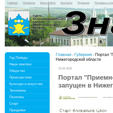
Главная
Подписка
Карта сайта
Контакты
Редакция
Реклама в газ
Газета
Большемурашкинского
района
Нижегородской
области
Главная
Губерния
Портал "
Год Победы
Нижегородской области
Наши земляки
23.04.2026
Общество
Портал "Приемн
Происшествия
запущен в Ниже
Культура и искусство
Экономика
Политика
Спорт
Праздники