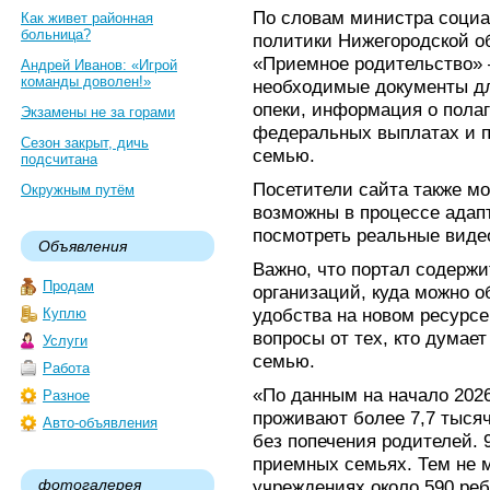
По словам министра социа
Как живет районная
больница?
политики Нижегородской о
«Приемное родительство» –
Андрей Иванов: «Игрой
команды доволен!»
необходимые документы д
опеки, информация о пола
Экзамены не за горами
федеральных выплатах и п
Сезон закрыт, дичь
семью.
подсчитана
Посетители сайта также мо
Окружным путём
возможны в процессе адапт
посмотреть реальные виде
Объявления
Важно, что портал содерж
Продам
организаций, куда можно 
удобства на новом ресурс
Куплю
вопросы от тех, кто думае
Услуги
семью.
Работа
«По данным на начало 2026
Разное
проживают более 7,7 тысяч
Авто-объявления
без попечения родителей. 
приемных семьях. Тем не 
фотогалерея
учреждениях около 590 ре