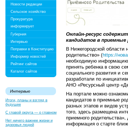
Новости редакции
Сельское хозяйство
Прокуратура
информирует
Онлайн-ресурс содержи
Губерния
кандидатов в приемные
Интервью
В Нижегородской области 
Поправки в Конституцию
родительство» (
https://но
Информер новостей
необходимую информацию 
Рейтинг сайтов
принять ребенка в свою с
Каталог сайтов
социального развития и се
разработали по инициатив
АНО «Ресурсный центр «Де
Интервью
На портале можно ознаком
кандидатов в приемные ро
Итоги, планы и взгляд в
будущее
разных этапов и видов уст
того, здесь размещена инт
С главой округа — о главном
приемного родительства», 
Нет ничего важнее жизни и
информация о старте ближ
здоровья людей