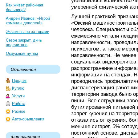
увеличилось количество ч
Как живет районная
умеренной физической акт
больница?
Лучшей практикой признан
Андрей Иванов: «Игрой
«Окский машиностроительн
команды доволен!»
человека. Специалисты об
Экзамены не за горами
ежемесячно читали лекции
Сезон закрыт, дичь
направленности, проводили
подсчитана
психологом, а также меро
Окружным путём
направленности. Не менее
социальных видеороликов 
распространение информа
Объявления
информации на стендах. Н
проводились профилактич
Продам
диспансеризация работнико
Куплю
территории завода было о
Услуги
пищи. Все сотрудники зав
Работа
бутилированной питьевой 
Разное
запрет курения на территор
Авто-объявления
отказались от курения, бо
меньше сигарет, 5% сотру
постоянной основе, диспа
фотогалерея