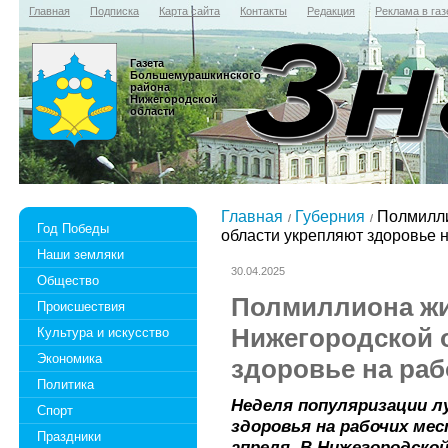
Главная
Подписка
Карта сайта
Контакты
Редакция
Реклама в газ
Газета
Большемурашкинского
района
Нижегородской
области
Главная
Губерния
Полмилли
Год Победы
области укрепляют здоровье 
Наши земляки
30.04.2025
Общество
Полмиллиона ж
Происшествия
Нижегородской 
Культура и искусство
Экономика
здоровье на раб
Политика
Неделя популяризации л
Спорт
здоровья на рабочих мес
Праздники
апреля. В Нижегородской