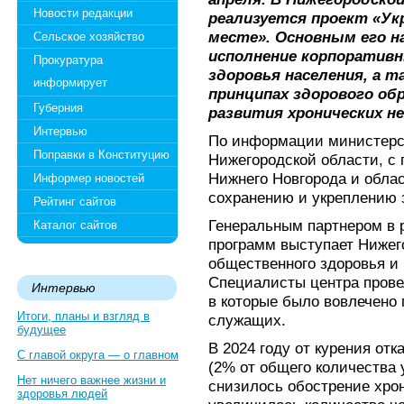
Новости редакции
реализуется проект «Ук
месте». Основным его н
Сельское хозяйство
исполнение корпоративн
Прокуратура
здоровья населения, а 
информирует
принципах здорового обр
Губерния
развития хронических н
Интервью
По информации министерс
Поправки в Конституцию
Нижегородской области, с
Нижнего Новгорода и обла
Информер новостей
сохранению и укреплению 
Рейтинг сайтов
Генеральным партнером в 
Каталог сайтов
программ выступает Нижег
общественного здоровья и
Специалисты центра прове
Интервью
в которые было вовлечено 
Итоги, планы и взгляд в
служащих.
будущее
В 2024 году от курения отк
С главой округа — о главном
(2% от общего количества 
Нет ничего важнее жизни и
снизилось обострение хро
здоровья людей