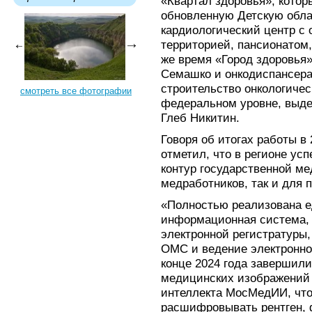
«Квартал здоровья», котор
обновленную Детскую обл
кардиологический центр с
территорией, пансионатом
же время «Город здоровья
Семашко и онкодиспансера.
строительство онкологичес
смотреть все фотографии
федеральном уровне, выде
Глеб Никитин.
Говоря об итогах работы в 
отметил, что в регионе у
контур государственной ме
медработников, так и для 
«Полностью реализована 
информационная система, 
электронной регистратуры
ОМС и ведение электронно
конце 2024 года завершили
медицинских изображений 
интеллекта МосМедИИ, что
расшифровывать рентген, 