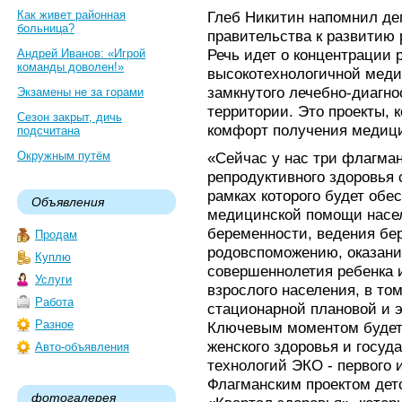
Как живет районная
Глеб Никитин напомнил де
больница?
правительства к развитию 
Речь идет о концентрации 
Андрей Иванов: «Игрой
команды доволен!»
высокотехнологичной меди
замкнутого лечебно-диагно
Экзамены не за горами
территории. Это проекты, 
Сезон закрыт, дичь
комфорт получения медиц
подсчитана
Окружным путём
«Сейчас у нас три флагман
репродуктивного здоровья
рамках которого будет обе
Объявления
медицинской помощи насе
беременности, ведения бе
Продам
родовспоможению, оказан
Куплю
совершеннолетия ребенка 
Услуги
взрослого населения, в то
Работа
стационарной плановой и 
Разное
Ключевым моментом будет 
женского здоровья и госуд
Авто-объявления
технологий ЭКО - первого и
Флагманским проектом дет
фотогалерея