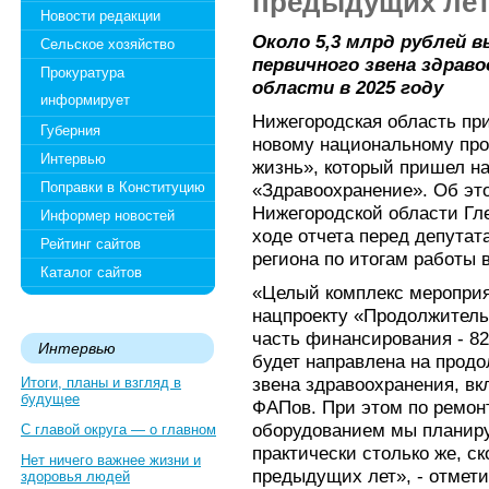
предыдущих лет"
Новости редакции
Около 5,3 млрд рублей 
Сельское хозяйство
первичного звена здрав
Прокуратура
области в 2025 году
информирует
Нижегородская область при
Губерния
новому национальному про
Интервью
жизнь», который пришел н
Поправки в Конституцию
«Здравоохранение». Об эт
Нижегородской области Гле
Информер новостей
ходе отчета перед депутат
Рейтинг сайтов
региона по итогам работы в
Каталог сайтов
«Целый комплекс мероприя
нацпроекту «Продолжитель
часть финансирования - 82%
Интервью
будет направлена на прод
звена здравоохранения, в
Итоги, планы и взгляд в
будущее
ФАПов. При этом по ремо
оборудованием мы планиру
С главой округа — о главном
практически столько же, с
Нет ничего важнее жизни и
предыдущих лет», - отмети
здоровья людей