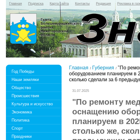
Главная
Подписка
Карта сайта
Контакты
Редакция
Реклама в газ
Газета
Большемурашкинского
района
Нижегородской
области
Главная
Губерния
"По ремо
Год Победы
оборудованием планируем в 20
сколько сделали за 6 предыдущ
Наши земляки
Общество
31.07.2025
Происшествия
"По ремонту ме
Культура и искусство
оснащению обо
Экономика
планируем в 202
Политика
Спорт
столько же, скол
Праздники