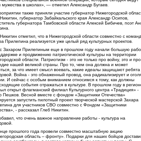
и мужества в школах», — отметил Александр Бугаев.
роприятии также приняли участие губернатор Нижегородской облас
 Никитин, губернатор Забайкальского края Александр Осипов,
ститель губернатора Тамбовской области Алексей Бибичев, поэт Ан
кина.
 Никитин отметил, что в Нижегородской области совместно с коман
ра Прилепина реализуется уже целый ряд культурных проектов.
с Захаром Прилепиным еще в прошлом году начали большую рабо
оддержке и продвижению патриотической культуры на территории
ородской области. Патриотизм - это не только про войну, это и про
едие нашей великой страны. Про то, чем она должна и может
иться, за что имеет смысл воевать, какие идеалы защищают ребята
довой. Война - это обнаженный провод, она радикализирует и огол
ии. И сейчас с особым вниманием относимся к тому, как должны
сходящие события отражаться в культуре. В прошлом году в регион
был открыт флагманский филиал Культурного центра «Традиция» -
р Пешков. Весной вместе с фондом «Защитники Отечества»
ируется запустить пилотный проект творческой мастерской Захара
епина для участников СВО совместно с Фондом «Защитники
ства», - рассказал Глеб Никитин.
обавил, что очень важное направление работы - культура на
довой.
онце прошлого года провели совместно масштабную акцию
егородская область – фронту». Подарки для наших бойцов достав