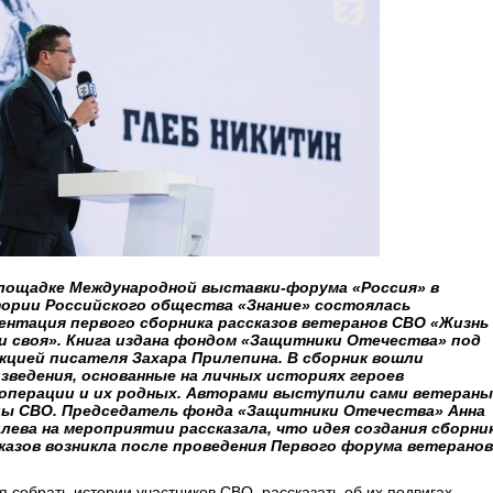
лощадке Международной выставки-форума «Россия» в
ории Российского общества «Знание» состоялась
ентация первого сборника рассказов ветеранов СВО «Жизнь 
и своя». Книга издана фондом «Защитники Отечества» под
кцией писателя Захара Прилепина. В сборник вошли
зведения, основанные на личных историях героев
операции и их родных. Авторами выступили сами ветераны
ы СВО. Председатель фонда «Защитники Отечества» Анна
лева на мероприятии рассказала, что идея создания сборни
казов возникла после проведения Первого форума ветеранов
я собрать истории участников СВО, рассказать об их подвигах