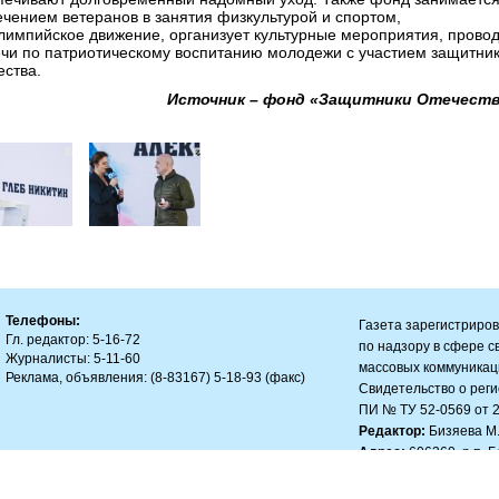
ечением ветеранов в занятия физкультурой и спортом,
лимпийское движение, организует культурные мероприятия, прово
ечи по патриотическому воспитанию молодежи с участием защитни
ества.
Источник – фонд «Защитники Отечеств
Телефоны:
Газета зарегистриро
Гл. редактор: 5-16-72
по надзору в сфере 
Журналисты: 5-11-60
массовых коммуникац
Реклама, объявления: (8-83167) 5-18-93 (факс)
Свидетельство о рег
ПИ № ТУ 52-0569 от 23
Редактор:
Бизяева М.
Адрес:
606360, р.п. 
Email:
znam-bm@mail.