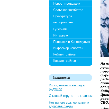
Новости редакции
Сельское хозяйство
Прокуратура
информирует
Губерния
Интервью
Поправки в Конституцию
Информер новостей
Рейтинг сайтов
Каталог сайтов
На п
лект
през
друг
Интервью
реда
прои
Итоги, планы и взгляд в
спец
будущее
бойц
Циви
С главой округа — о главном
расс
СВО.
Нет ничего важнее жизни и
здоровья людей
«Иде