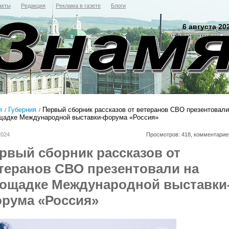
акты
Редакция
Реклама в газете
Блоги
6 августа 20
я
Губерния
Первый сборник рассказов от ветеранов СВО презентовали
щадке Международной выставки-форума «Россия»
2024
Просмотров: 418, комментарие
рвый сборник рассказов от
теранов СВО презентовали на
ощадке Международной выставки
рума «Россия»