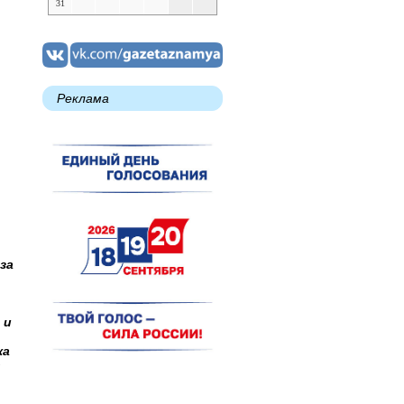
31
Реклама
за
 и
ка