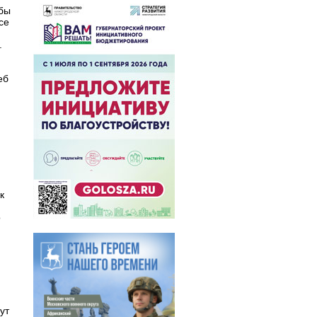
обы
се
.
еб
к
о
ут