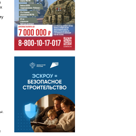
в
х
му
ы.
н