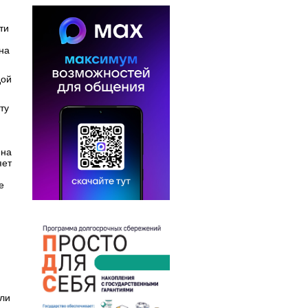
ти
на
дой
ту
 на
яет
е
или