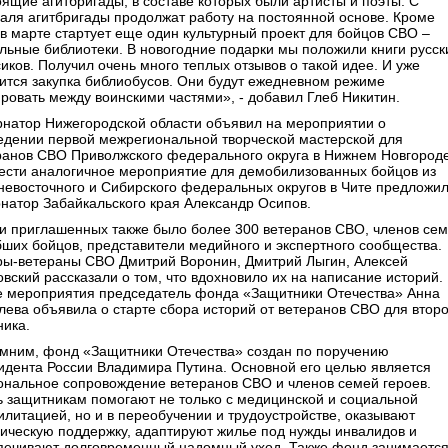
оящие агитбригады, в составе которых были артисты и поэты. С
аля агитбригады продолжат работу на постоянной основе. Кроме
, в марте стартует еще один культурный проект для бойцов СВО –
льные библиотеки. В новогодние подарки мы положили книги русск
иков. Получил очень много теплых отзывов о такой идее. И уже
вится закупка библиобусов. Они будут ежедневном режиме
ировать между воинскими частями», - добавил Глеб Никитин.
рнатор Нижегородской области объявил на мероприятии о
едении первой межрегиональной творческой мастерской для
ранов СВО Приволжского федерального округа в Нижнем Новгороде
ести аналогичное мероприятие для демобилизованных бойцов из
невосточного и Сибирского федеральных округов в Чите предложи
рнатор Забайкальского края Александр Осипов.
и приглашенных также было более 300 ветеранов СВО, членов се
бших бойцов, представители медийного и экспертного сообщества.
ры-ветераны СВО Дмитрий Воронин, Дмитрий Лыгин, Алексей
овский рассказали о том, что вдохновило их на написание историй.
е мероприятия председатель фонда «Защитники Отечества» Анна
лева объявила о старте сбора историй от ветеранов СВО для второ
ника.
мним, фонд «Защитники Отечества» создан по поручению
идента России Владимира Путина. Основной его целью является
ональное сопровождение ветеранов СВО и членов семей героев.
ь защитникам помогают не только с медицинской и социальной
илитацией, но и в переобучении и трудоустройстве, оказывают
ическую поддержку, адаптируют жилье под нужды инвалидов и
печивают долговременный надомный уход. Также фонд занимаетс