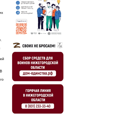
их
.
л
мей
 В
го
я