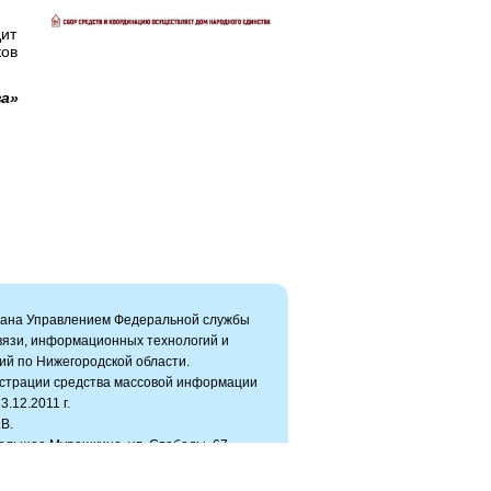
дит
ков
а»
вана Управлением Федеральной службы
связи, информационных технологий и
ий по Нижегородской области.
истрации средства массовой информации
.12.2011 г.
В.
Большое Мурашкино, ул. Свободы, 67
ru