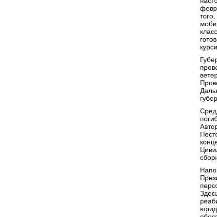
наст
февр
того
моби
класс
гото
курс
Губе
пров
вете
Пров
Даль
губе
Сред
поги
Авто
Пест
конц
Циви
сбор
Напо
През
перс
Здес
реаб
юрид
обес