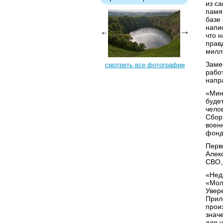
из с
памят
базе
напи
что 
прав
милл
Заме
смотреть все фотографии
рабо
напр
«Мин
буде
чело
Сбор
воен
фонд
Перв
Алек
СВО,
«Нед
«Мол
Увер
Прил
прои
знач
для 