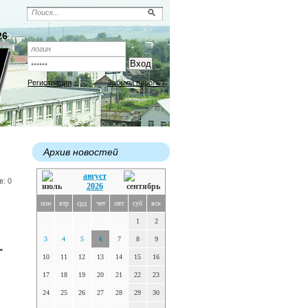
26
Регистрация
Забыли пароль?
Архив новостей
август
в: 0
2026
пон
втр
срд
чет
пят
суб
вск
1
2
3
4
5
6
7
8
9
-
10
11
12
13
14
15
16
17
18
19
20
21
22
23
24
25
26
27
28
29
30