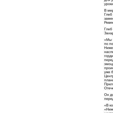
урок
В ме
Глеб
заме
Ревя
Глеб
Заха
«Мы 
по п
Нижег
насл
горд
пере
эмоц
прои
уже 
Цент
план
Прил
Отече
Он д
пере
«В к
«Ниж