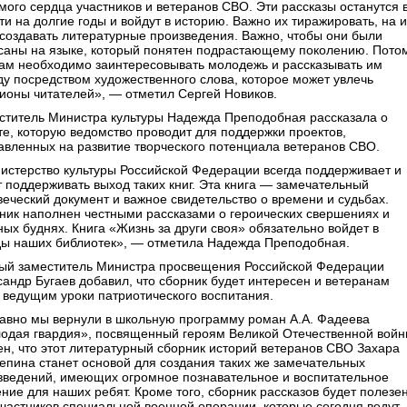
амого сердца участников и ветеранов СВО. Эти рассказы останутся 
и на долгие годы и войдут в историю. Важно их тиражировать, на и
 создавать литературные произведения. Важно, чтобы они были
саны на языке, который понятен подрастающему поколению. Пото
нам необходимо заинтересовывать молодежь и рассказывать им
ду посредством художественного слова, которое может увлечь
ионы читателей», — отметил Сергей Новиков.
ститель Министра культуры Надежда Преподобная рассказала о
те, которую ведомство проводит для поддержки проектов,
авленных на развитие творческого потенциала ветеранов СВО.
истерство культуры Российской Федерации всегда поддерживает и
т поддерживать выход таких книг. Эта книга — замечательный
веческий документ и важное свидетельство о времени и судьбах.
ник наполнен честными рассказами о героических свершениях и
ных буднях. Книга «Жизнь за други своя» обязательно войдет в
ы наших библиотек», — отметила Надежда Преподобная.
ый заместитель Министра просвещения Российской Федерации
сандр Бугаев добавил, что сборник будет интересен и ветеранам
 ведущим уроки патриотического воспитания.
авно мы вернули в школьную программу роман А.А. Фадеева
одая гвардия», посвященный героям Великой Отечественной войн
ен, что этот литературный сборник историй ветеранов СВО Захара
епина станет основой для создания таких же замечательных
зведений, имеющих огромное познавательное и воспитательное
ение для наших ребят. Кроме того, сборник рассказов будет полезе
участников специальной военной операции, которые сегодня ведут