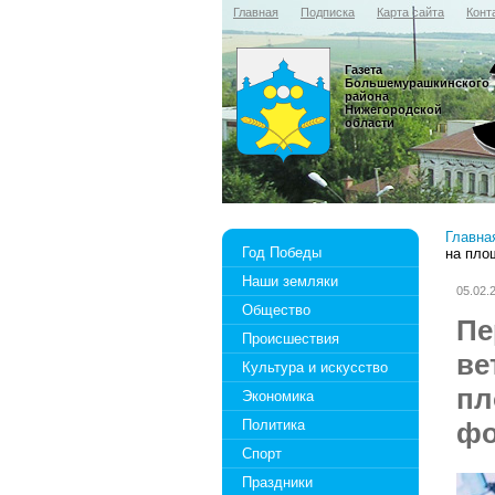
Главная
Подписка
Карта сайта
Конт
Газета
Большемурашкинского
района
Нижегородской
области
Главна
Год Победы
на пло
Наши земляки
05.02.
Общество
Пе
Происшествия
ве
Культура и искусство
пл
Экономика
Политика
фо
Спорт
Праздники