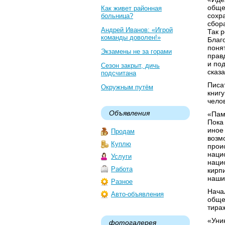
обще
Как живет районная
сохр
больница?
сбор
Андрей Иванов: «Игрой
Так 
команды доволен!»
Благ
поня
Экзамены не за горами
прав
и по
Сезон закрыт, дичь
сказ
подсчитана
Писа
Окружным путём
книг
чело
Объявления
«Пам
Пока 
иное
Продам
возм
Куплю
прои
наци
Услуги
наци
Работа
кирп
наши
Разное
Нача
Авто-объявления
обще
тира
«Уник
фотогалерея