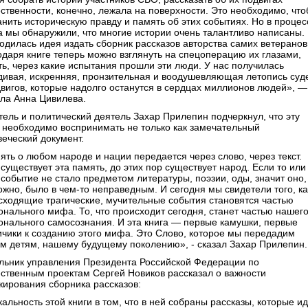
ственности, конечно, лежала на поверхности. Это необходимо, чт
анить историческую правду и память об этих событиях. Но в процес
а мы обнаружили, что многие истории очень талантливо написаны.
родилась идея издать сборник рассказов авторства самих ветеранов
одаря книге теперь можно взглянуть на спецоперацию их глазами,
ть, через какие испытания прошли эти люди. У нас получилась
дивая, искренняя, пронзительная и воодушевляющая летопись суд
двигов, которые надолго останутся в сердцах миллионов людей», —
ала Анна Цивилева.
тель и политический деятель Захар Прилепин подчеркнул, что эту
у необходимо воспринимать не только как замечательный
веческий документ.
ять о любом народе и нации передается через слово, через текст.
существует эта память, до этих пор существует народ. Если то или
 событие не стало предметом литературы, поэзии, оды, значит оно,
ожно, было в чем-то неправедным. И сегодня мы свидетели того, ка
сходящие трагические, мучительные события становятся частью
онального мифа. То, что происходит сегодня, станет частью нашег
онального самосознания. И эта книга — первые камушки, первые
ичики к созданию этого мифа. Это Слово, которое мы передадим
м детям, нашему будущему поколению», - сказал Захар Прилепин.
льник управления Президента Российской Федерации по
ственным проектам Сергей Новиков рассказал о важности
жирования сборника рассказов:
альность этой книги в том, что в ней собраны рассказы, которые ид