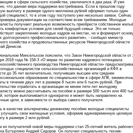
ающим в сфере сельского хозяйства, увеличился в два раза. И уже
но, что данная мера поддержки востребована. Если в прошлом году
ую выплату в размере одного миллиона рублей оформил только один
ой специалист, то в этом году поступило уже несколько заявок. Сейчас
проверка документации на соответствие всем требованиям. Молодые
алисты получают реальную возможность приобрести собственное жильё
ть комфортные условия для своей будущей семьи. Это не только
бствует закреплению молодых кадров на местах, но и формирует основ
х долгосрочного профессионального развития», - сообщил министр
кого хозяйства и продовольственных ресурсов Нижегородской области
ай Денисов.
иональном Минсельхозе пояснили, что Закон Нижегородской области от 
ря 2018 года № 158-З «О мерах по развитию кадрового потенциала
кохозяйственного производства Нижегородской области» предусматрива
олодых специалистов сельскохозяйственных организаций и КФХ в
сте до 35 лет включительно, получивших высшее или среднее
ссиональное образование по специальностям в сфере АПК, ежемесячн
ты в течение двух лет в размере 8 тысяч или 6 тысяч рублей. При
тельстве отработать в организации не менее пяти лет молодому
алисту можно рассчитывать на пособие в размере 500 тысяч или 400 ты
й, которое выплачивается однократно и может быть направлено на
чные цели, в зависимости от выбора самого получателя.
ь в качестве альтернативы денежному пособию молодые специалисты
т улучшить свои жилищные условия, оформив единовременную целевую
ту в размере 2 млн рублей.
 из получателей новой меры поддержки стал 25-летний житель рабочег
ка Бутурлино Андрей Сидоров. Он получил специальность техник-