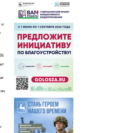
 и
у
26
ет
ые
сяч
о