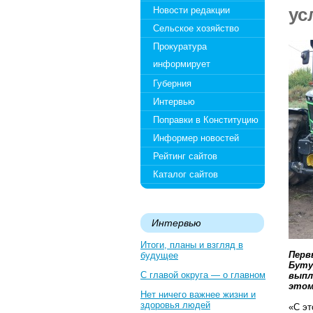
ус
Новости редакции
Сельское хозяйство
Прокуратура
информирует
Губерния
Интервью
Поправки в Конституцию
Информер новостей
Рейтинг сайтов
Каталог сайтов
Интервью
Итоги, планы и взгляд в
Перв
будущее
Буту
С главой округа — о главном
выпл
этом
Нет ничего важнее жизни и
здоровья людей
«С эт