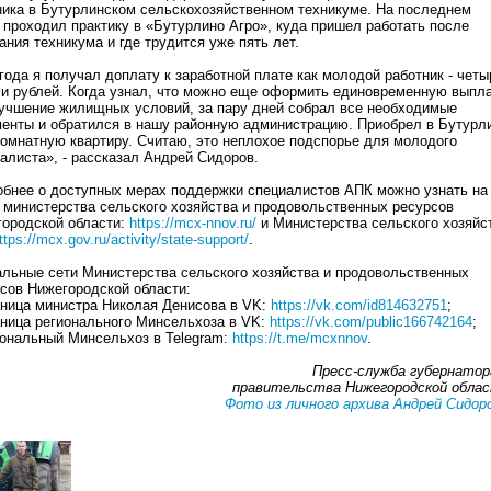
ика в Бутурлинском сельскохозяйственном техникуме. На последнем
 проходил практику в «Бутурлино Агро», куда пришел работать после
ания техникума и где трудится уже пять лет.
года я получал доплату к заработной плате как молодой работник - четы
и рублей. Когда узнал, что можно еще оформить единовременную выпл
учшение жилищных условий, за пару дней собрал все необходимые
енты и обратился в нашу районную администрацию. Приобрел в Бутурл
омнатную квартиру. Считаю, это неплохое подспорье для молодого
алиста», - рассказал Андрей Сидоров.
бнее о доступных мерах поддержки специалистов АПК можно узнать на
 министерства сельского хозяйства и продовольственных ресурсов
ородской области:
https://mcx-nnov.ru/
и Министерства сельского хозяйс
ttps://mcx.gov.ru/activity/state-support/
.
льные сети Министерства сельского хозяйства и продовольственных
сов Нижегородской области:
аница министра Николая Денисова в VK:
https://vk.com/id814632751
;
аница регионального Минсельхоза в VK:
https://vk.com/public166742164
;
иональный Минсельхоз в Telegram:
https://t.me/mcxnnov
.
Пресс-служба губернатор
правительства Нижегородской обла
Фото из личного архива Андрей Сидор