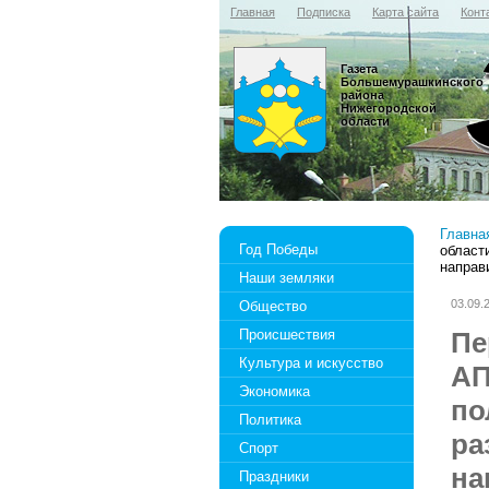
Главная
Подписка
Карта сайта
Конт
Газета
Большемурашкинского
района
Нижегородской
области
Главна
Год Победы
област
направ
Наши земляки
03.09.
Общество
Происшествия
Пе
Культура и искусство
АП
Экономика
по
Политика
ра
Спорт
на
Праздники