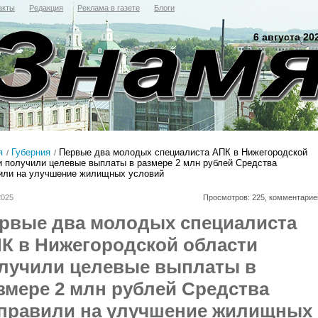
акты
Редакция
Реклама в газете
Блоги
6 августа 20
я
Губерния
Первые два молодых специалиста АПК в Нижегородской
и получили целевые выплаты в размере 2 млн рублей Средства
или на улучшение жилищных условий
2025
Просмотров: 225, комментарие
рвые два молодых специалиста
К в Нижегородской области
лучили целевые выплаты в
змере 2 млн рублей Средства
правили на улучшение жилищных