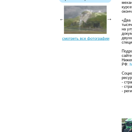
механ
курсе
оконч
«Два 
тысяч
на ул
докум
двухк
смотреть все фотографии
специ
Подро
сайте
Нижег
РФ:
h
Социа
ресур
- стр
- стр
- рег