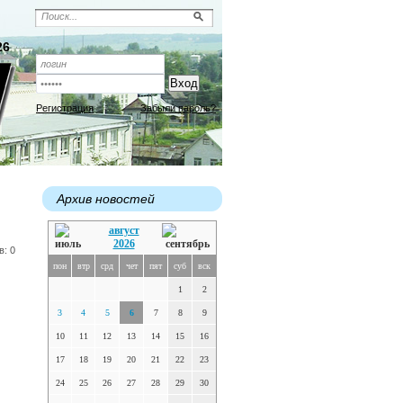
26
Регистрация
Забыли пароль?
Архив новостей
август
2026
в: 0
пон
втр
срд
чет
пят
суб
вск
1
2
3
4
5
6
7
8
9
10
11
12
13
14
15
16
17
18
19
20
21
22
23
24
25
26
27
28
29
30