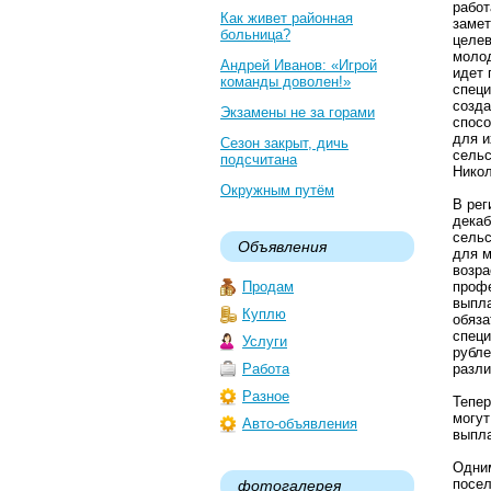
работ
Как живет районная
замет
больница?
целев
молод
Андрей Иванов: «Игрой
идет 
команды доволен!»
специ
созда
Экзамены не за горами
спосо
для и
Сезон закрыт, дичь
сельс
подсчитана
Никол
Окружным путём
В рег
декаб
сельс
Объявления
для м
возра
Продам
профе
выпла
Куплю
обяза
специ
Услуги
рубле
Работа
разли
Разное
Тепер
могу
Авто-объявления
выпла
Одним
посел
фотогалерея