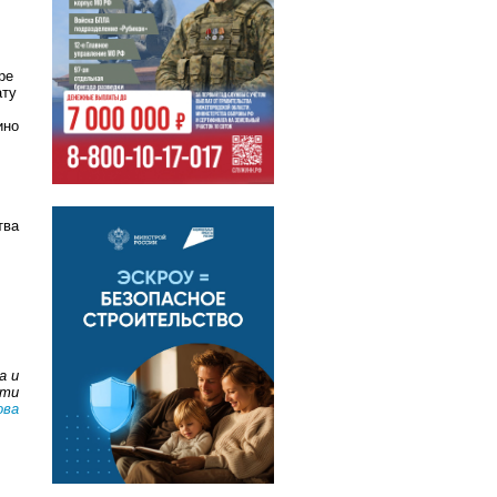
ре
ату
ино
тва
а и
сти
ова