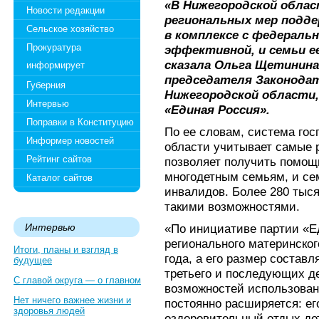
«В Нижегородской облас
Новости редакции
региональных мер подде
Сельское хозяйство
в комплексе с федерал
Прокуратура
эффективной, и семьи е
сказала Ольга Щетинин
информирует
председателя Законода
Губерния
Нижегородской области
Интервью
«Единая Россия».
Поправки в Конституцию
По ее словам, система го
Информер новостей
области учитывает самые 
Рейтинг сайтов
позволяет получить помощ
многодетным семьям, и с
Каталог сайтов
инвалидов. Более 280 тыс
такими возможностями.
Интервью
«По инициативе партии «Е
регионального материнског
Итоги, планы и взгляд в
года, а его размер состав
будущее
третьего и последующих де
С главой округа — о главном
возможностей использован
Нет ничего важнее жизни и
постоянно расширяется: ег
здоровья людей
оздоровительный отдых дет