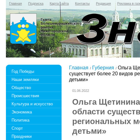
Главная
Подписка
Карта сайта
Контакты
Редакция
Реклама в газ
Газета
Большемурашкинского
района
Нижегородской
области
Главная
Губерния
Ольга Ще
Год Победы
существует более 20 видов р
детьми»
Наши земляки
Общество
01.06.2022
Происшествия
Ольга Щетинина
Культура и искусство
области существ
Экономика
региональных м
Политика
Спорт
детьми»
Праздники