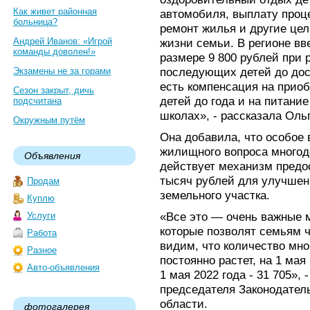
Как живет районная
автомобиля, выплату проце
больница?
ремонт жилья и другие це
Андрей Иванов: «Игрой
жизни семьи. В регионе в
команды доволен!»
размере 9 800 рублей при 
последующих детей до дос
Экзамены не за горами
есть компенсация на прио
Сезон закрыт, дичь
детей до года и на питани
подсчитана
школах», - рассказала Оль
Окружным путём
Она добавила, что особое
жилищного вопроса многод
Объявления
действует механизм предо
тысяч рублей для улучше
Продам
земельного участка.
Куплю
«Все это — очень важные 
Услуги
которые позволят семьям 
Работа
видим, что количество мн
Разное
постоянно растет, на 1 мая
Авто-объявления
1 мая 2022 года - 31 705»,
председателя Законодател
области.
фотогалерея