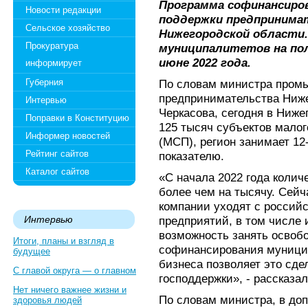
Программа софинансиро
Новости редакции
поддержки предпринима
Сельское хозяйство
Нижегородской области.
Прокуратура
муниципалитетов на по
июне 2022 года.
информирует
Губерния
По словам министра промы
предпринимательства Ниж
Интервью
Черкасова, сегодня в Ниже
Поправки в Конституцию
125 тысяч субъектов малог
Информер новостей
(МСП), регион занимает 12
Рейтинг сайтов
показателю.
Каталог сайтов
«С начала 2022 года коли
более чем на тысячу. Сейч
компании уходят с российс
Интервью
предприятий, в том числе 
возможность занять осво
Итоги, планы и взгляд в
софинансирования муници
будущее
бизнеса позволяет это сде
С главой округа — о главном
господдержки», - рассказа
Нет ничего важнее жизни и
По словам министра, в до
здоровья людей