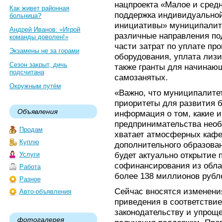
нацпроекта «Малое и сред
Как живет районная
поддержка индивидуально
больница?
инициативы» муниципалите
Андрей Иванов: «Игрой
различные направления по
команды доволен!»
части затрат по уплате пр
Экзамены не за горами
оборудования, уплата лизи
Сезон закрыт, дичь
также гранты для начинаю
подсчитана
самозанятых.
Окружным путём
«Важно, что муниципалите
приоритеты для развития б
Объявления
информация о том, какие 
предпринимательства необ
Продам
хватает атмосферных кафе,
Куплю
дополнительного образован
будет актуально открытие
Услуги
софинансирования из обла
Работа
более 138 миллионов рубле
Разное
Сейчас вносятся изменени
Авто-объявления
приведения в соответстви
законодательству и упрощ
фотогалерея