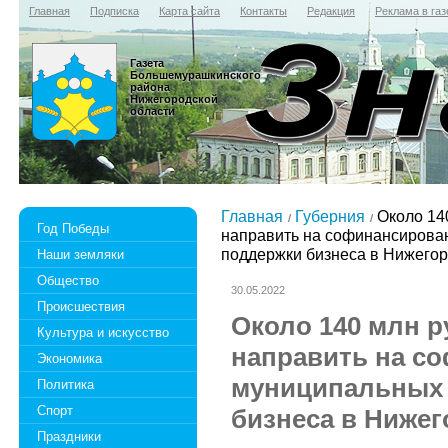
Главная
Подписка
Карта сайта
Контакты
Редакция
Реклама в газ
Газета
Большемурашкинского
района
Нижегородской
области
Главная
Губерния
Около 14
Год Победы
направить на софинансирова
поддержки бизнеса в Нижегор
Наши земляки
Общество
30.05.2022
Происшествия
Около 140 млн р
Культура и искусство
направить на с
Экономика
муниципальных 
Политика
Спорт
бизнеса в Нижег
Праздники