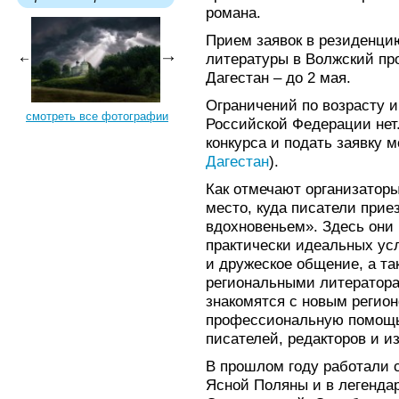
романа.
Прием заявок в резиденци
литературы в Волжский про
Дагестан – до 2 мая.
Ограничений по возрасту и
смотреть все фотографии
Российской Федерации нет.
конкурса и подать заявку 
Дагестан
).
Как отмечают организаторы
место, куда писатели прие
вдохновеньем». Здесь они 
практически идеальных ус
и дружеское общение, а та
региональными литератора
знакомятся с новым регио
профессиональную помощь
писателей, редакторов и и
В прошлом году работали 
Ясной Поляны и в легендар