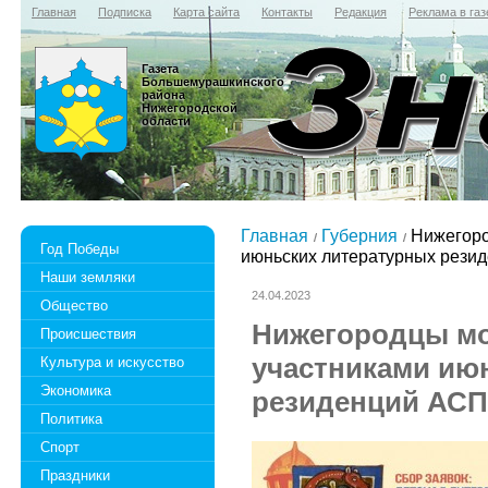
Главная
Подписка
Карта сайта
Контакты
Редакция
Реклама в газ
Газета
Большемурашкинского
района
Нижегородской
области
Главная
Губерния
Нижегоро
Год Победы
июньских литературных рез
Наши земляки
24.04.2023
Общество
Нижегородцы мо
Происшествия
участниками ию
Культура и искусство
Экономика
резиденций АС
Политика
Спорт
Праздники