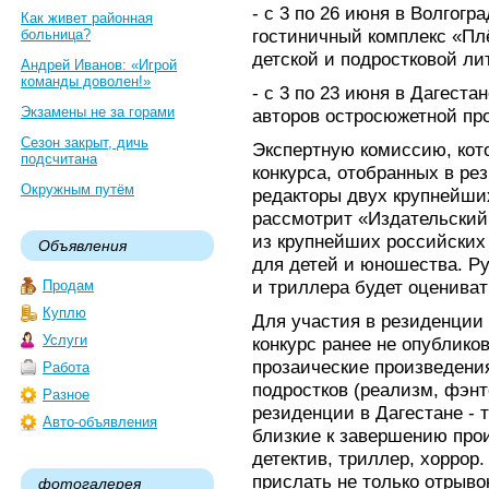
- с 3 по 26 июня в Волгогр
Как живет районная
гостиничный комплекс «Плё
больница?
детской и подростковой ли
Андрей Иванов: «Игрой
команды доволен!»
- с 3 по 23 июня в Дагестан
Экзамены не за горами
авторов остросюжетной про
Сезон закрыт, дичь
Экспертную комиссию, кот
подсчитана
конкурса, отобранных в ре
Окружным путём
редакторы двух крупнейши
рассмотрит «Издательский
из крупнейших российских
Объявления
для детей и юношества. Ру
и триллера будет оценива
Продам
Куплю
Для участия в резиденции
Услуги
конкурс ранее не опублико
прозаические произведения
Работа
подростков (реализм, фэнт
Разное
резиденции в Дагестане - 
Авто-объявления
близкие к завершению про
детектив, триллер, хоррор
прислать не только отрыво
фотогалерея