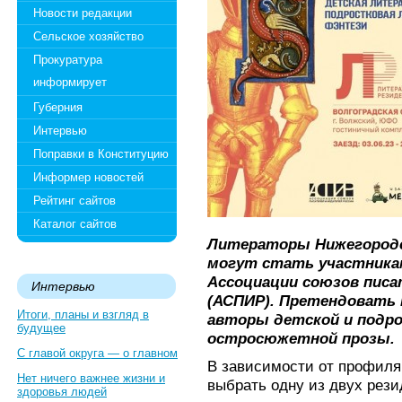
Новости редакции
Сельское хозяйство
Прокуратура
информирует
Губерния
Интервью
Поправки в Конституцию
Информер новостей
Рейтинг сайтов
Каталог сайтов
Литераторы Нижегородск
могут стать участника
Ассоциации союзов писа
Интервью
(АСПИР). Претендовать 
Итоги, планы и взгляд в
авторы детской и подр
будущее
остросюжетной прозы.
С главой округа — о главном
В зависимости от профиля
Нет ничего важнее жизни и
выбрать одну из двух рези
здоровья людей