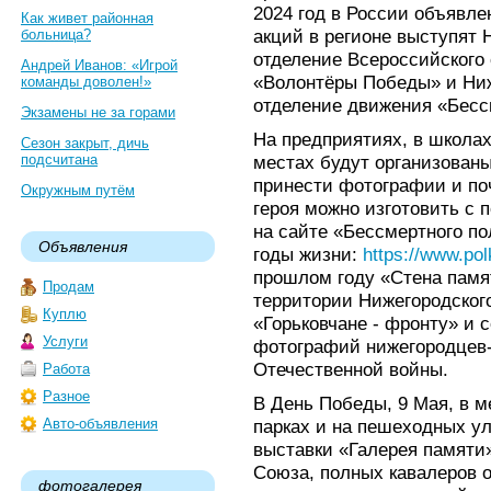
2024 год в России объявл
Как живет районная
акций в регионе выступят 
больница?
отделение Всероссийского
Андрей Иванов: «Игрой
«Волонтёры Победы» и Ниж
команды доволен!»
отделение движения «Бесс
Экзамены не за горами
На предприятиях, в школах
Сезон закрыт, дичь
подсчитана
местах будут организован
принести фотографии и поч
Окружным путём
героя можно изготовить с
на сайте «Бессмертного по
Объявления
годы жизни:
https://www.pol
прошлом году «Стена памя
Продам
территории Нижегородског
Куплю
«Горьковчане - фронту» и 
Услуги
фотографий нижегородцев-
Отечественной войны.
Работа
Разное
В День Победы, 9 Мая, в м
Авто-объявления
парках и на пешеходных ул
выставки «Галерея памяти»
Союза, полных кавалеров о
фотогалерея