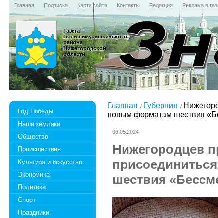
Главная
Подписка
Карта сайта
Контакты
Редакция
Реклама в газ
Газета
Большемурашкинского
района
Нижегородской
области
Главная
Губерния
Нижегоро
Год Победы
новым форматам шествия «Б
Наши земляки
06.05.2024
Общество
Нижегородцев п
Происшествия
присоединиться
Культура и искусство
Экономика
шествия «Бессм
Политика
Спорт
Праздники