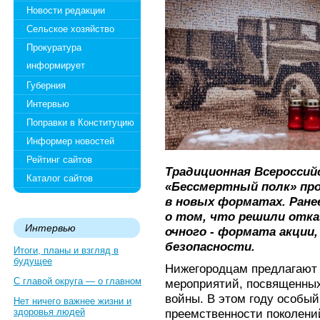
Новости редакции
Сельское хозяйство
Прокуратура
информирует
Губерния
Интервью
Поправки в Конституцию
Информер новостей
Рейтинг сайтов
Традиционная Всероссий
Каталог сайтов
«Бессмертный полк» пр
в новых форматах. Ране
о том, что решили отка
Интервью
очного - формата акции
безопасности.
Итоги, планы и взгляд в
будущее
Нижегородцам предлагают
С главой округа — о главном
мероприятий, посвященных
войны. В этом году особый
Нет ничего важнее жизни и
здоровья людей
преемственности поколений