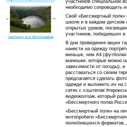
участников специальной в
необходимо сопроводить и
Свой «Бессмертный полк» 
школе и в каждом детском 
открытых уроков, посвяще
участников, победивших в
смотреть все фотографии
В дни проведения акции та
нанести на одежду портрет
меньше, чем А4 (футболки,
манишки, которые можно н
зависимости от погоды), и
расставаться со своим гер
предлагается сделать фот
одежде и выложить их на 
сетях с хэштегом #героисн
видеоколлаж, который разм
«Бессмертного полка Росси
«Бессмертный полк» на лич
мотопробеги «Бессмертного
полюбившихся форматов. Д