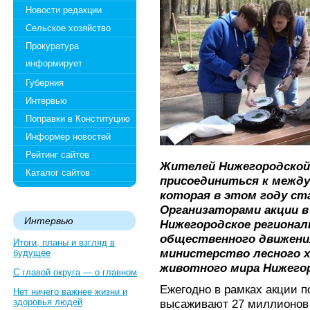
Новости редакции
Сельское хозяйство
Прокуратура
информирует
Губерния
Интервью
Поправки в Конституцию
Информер новостей
Рейтинг сайтов
Жителей Нижегородско
Каталог сайтов
присоединиться к между
которая в этом году ст
Организаторами акции 
Интервью
Нижегородское регионал
общественного движени
Итоги, планы и взгляд в
министерство лесного х
будущее
животного мира Нижего
С главой округа — о главном
Ежегодно в рамках акции п
Нет ничего важнее жизни и
здоровья людей
высаживают 27 миллионов 