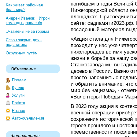
погибшем в годы Великой 
Как живет районная
Нижегородской области она
больница?
площадках. Присоединитьс
Андрей Иванов: «Игрой
сайте: садпамяти2023.рф.
команды доволен!»
посадочный материал выда
Экзамены не за горами
«Акция стала для Нижегор
Сезон закрыт, дичь
подсчитана
проходит у нас уже четвер
нижегородцев во имя увеко
Окружным путём
жизни в борьбе за нашу св
Станкозавода мы высадил
Объявления
дерево в России. Важно отм
просто напомнить о подвиг
Продам
и обратить внимание, что 
Куплю
мир без нацизма», - отме
Услуги
«Волонтеры Победы» Мари
Работа
В 2023 году акция в конте
Разное
военной операции приобре
Авто-объявления
сохранения исторической п
героев прошлого и настоя
преемственности поколений
фотогалерея