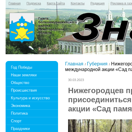
Главная
Подписка
Карта сайта
Контакты
Редакция
Реклама в газ
Газета
Большемурашкинского
района
Нижегородской
области
Главная
Губерния
Нижегоро
Год Победы
международной акции «Сад п
Наши земляки
30.03.2023
Общество
Нижегородцев п
Происшествия
присоединиться
Культура и искусство
Экономика
акции «Сад памя
Политика
Спорт
Праздники