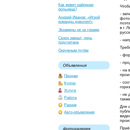
Как живет районная
Чтоб
больница?
- за
Андрей Иванов: «Игрой
фото
команды доволен!»
поэт
в г. 
Экзамены не за горами
русс
Сезон закрыт, дичь
- нап
подсчитана
Треб
Окружным путём
- фор
- про
Объявления
- на
прои
Продам
- со
Куплю
гориз
Услуги
- не
Работа
такж
Разное
Для 
публ
Авто-объявления
виде
прои
Приё
фотогалерея