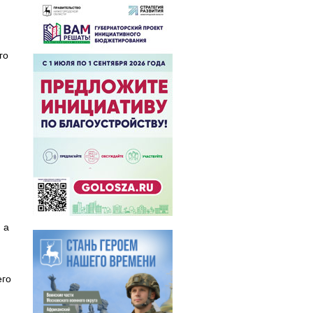
го
 а
его