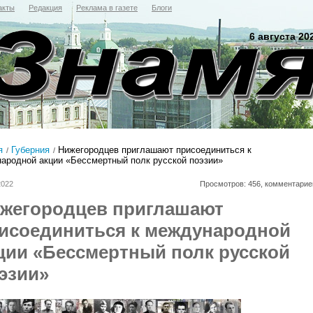
акты
Редакция
Реклама в газете
Блоги
6 августа 20
я
Губерния
Нижегородцев приглашают присоединиться к
ародной акции «Бессмертный полк русской поэзии»
2022
Просмотров: 456, комментарие
жегородцев приглашают
исоединиться к международной
ции «Бессмертный полк русской
эзии»