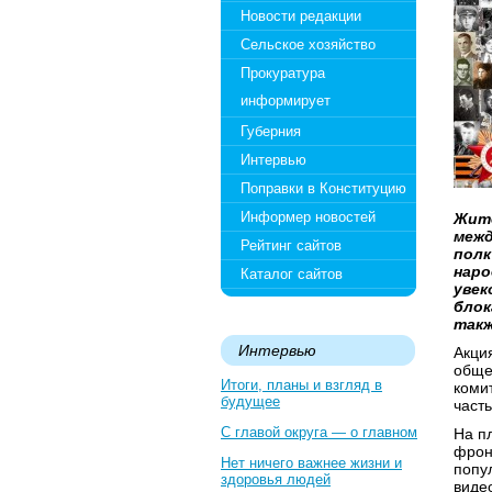
Новости редакции
Сельское хозяйство
Прокуратура
информирует
Губерния
Интервью
Поправки в Конституцию
Информер новостей
Жите
межд
Рейтинг сайтов
полк
наро
Каталог сайтов
увек
блок
такж
Интервью
Акци
обще
Итоги, планы и взгляд в
коми
будущее
част
С главой округа — о главном
На п
фрон
Нет ничего важнее жизни и
попу
здоровья людей
виде