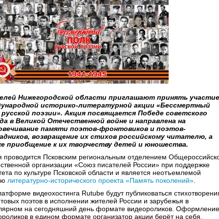
лей Нижегородской области приглашают принять участие
ународной историко-литературной акции «Бессмертный
 русской поэзии». Акция посвящается Победе советского
да в Великой Отечественной войне и направлена на
овечивание памяти поэтов-фронтовиков и поэтов-
адников, возвращение их стихов российскому читателю, а
е приобщение к их творчеству детей и юношества.
я проводится Псковским региональным отделением Общероссийск
ственной организации «Союз писателей России» при поддержке
тета по культуре Псковской области и является неотъемлемой
ью
литературно-исторического проекта «Память поколений»
.
латформе видеохостинга Rutube будут публиковаться стихотворени
товых поэтов в исполнении жителей России и зарубежья в
лярном на сегодняшний день формате видеороликов. Оформлени
ороликов в едином формате организатор акции берёт на себя.