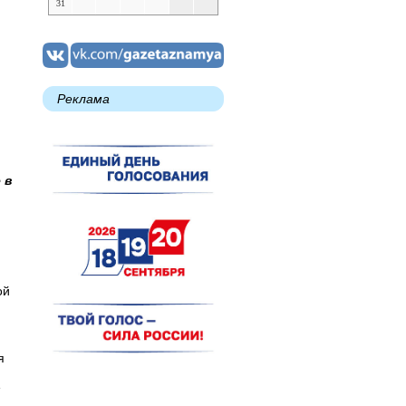
31
Реклама
 в
ой
я
е