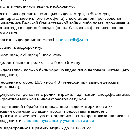
ы стать участником акции, необходимо:
писать видеоролик (с помощью видеокамеры, веб-камеры,
аппарата, мобильного телефона) с декламацией произведения
а-участника Великой Отечественной войны либо поэта, проживавше
Ленинграде в период блокады (поэта-блокадника), написанное на
ком языке;
равить видеоролик на e-mail:
poetic.polk@ya.ru
.
ования к видеоролику:
мат: mp4, avi, mpeg2, mov, wmv;
должительность ролика - не более 5 минут;
 видеозаписи должно быть хорошо видно лицо человека, читающего
зведение;
отношение сторон: 16:9 либо 4:3 (телефон при записи держать
онтально);
 допускается дополнять ролик титрами, надписями, спецэффектами,
е фоновой музыкой и иной фоновой озвучкой.
оперативной обработки присланных видеоматериалов и их
икации организатор акции просит предоставить вместе с
ороликом качественную фотографию поэта-фронтовика, написавш
зведение, и
заполненную анкету участника акции.
м видеороликов в рамках акции - до 31.08.2022.