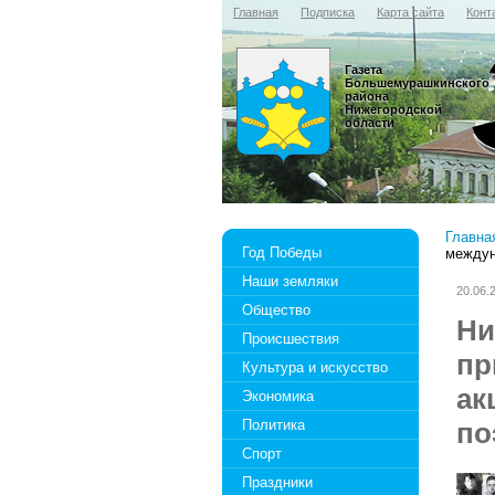
Главная
Подписка
Карта сайта
Конт
Газета
Большемурашкинского
района
Нижегородской
области
Главна
Год Победы
междун
Наши земляки
20.06.
Общество
Ни
Происшествия
пр
Культура и искусство
ак
Экономика
Политика
по
Спорт
Праздники