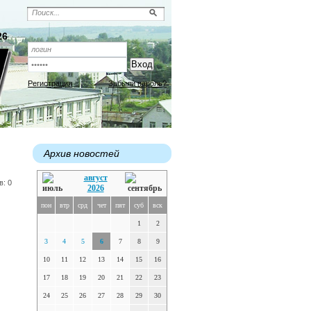
26
Регистрация
Забыли пароль?
Архив новостей
август
в: 0
2026
пон
втр
срд
чет
пят
суб
вск
1
2
3
4
5
6
7
8
9
10
11
12
13
14
15
16
17
18
19
20
21
22
23
24
25
26
27
28
29
30