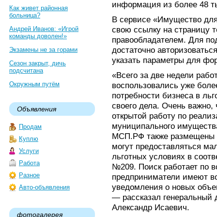
информация из более 48 ты
Как живет районная
больница?
В сервисе «Имущество для
свою ссылку на страницу то
Андрей Иванов: «Игрой
команды доволен!»
правообладателем. Для по
достаточно авторизоватьс
Экзамены не за горами
указать параметры для фо
Сезон закрыт, дичь
подсчитана
«Всего за две недели раб
Окружным путём
воспользовались уже более
потребности бизнеса в ль
своего дела. Очень важно,
Объявления
открытой работу по реализ
муниципального имуществ
Продам
МСП.РФ также размещены с
Куплю
могут предоставляться ма
Услуги
льготных условиях в соот
Работа
№209. Поиск работает по в
Разное
предприниматели имеют во
уведомления о новых объе
Авто-объявления
— рассказал генеральный
Александр Исаевич.
фотогалерея