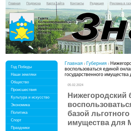
Главная
Подписка
Карта сайта
Контакты
Редакция
Реклама в газ
Газета
Большемурашкинского
района
Нижегородской
области
Главная
Губерния
Нижегоро
Год Победы
воспользоваться единой онла
государственного имущества
Наши земляки
Общество
05.02.2024
Происшествия
Нижегородский 
Культура и искусство
воспользоватьс
Экономика
базой льготного
Политика
Спорт
имущества для
Праздники