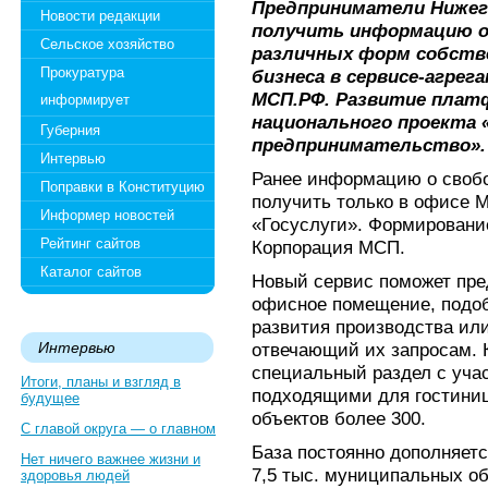
Предприниматели Нижег
Новости редакции
получить информацию 
Сельское хозяйство
различных форм собстве
Прокуратура
бизнеса в сервисе-агре
МСП.РФ. Развитие плат
информирует
национального проекта 
Губерния
предпринимательство».
Интервью
Ранее информацию о своб
Поправки в Конституцию
получить только в офисе 
Информер новостей
«Госуслуги». Формировани
Рейтинг сайтов
Корпорация МСП.
Каталог сайтов
Новый сервис поможет пре
офисное помещение, подо
развития производства ил
Интервью
отвечающий их запросам. К
специальный раздел с уча
Итоги, планы и взгляд в
подходящими для гостиниц
будущее
объектов более 300.
С главой округа — о главном
База постоянно дополняет
Нет ничего важнее жизни и
7,5 тыс. муниципальных о
здоровья людей