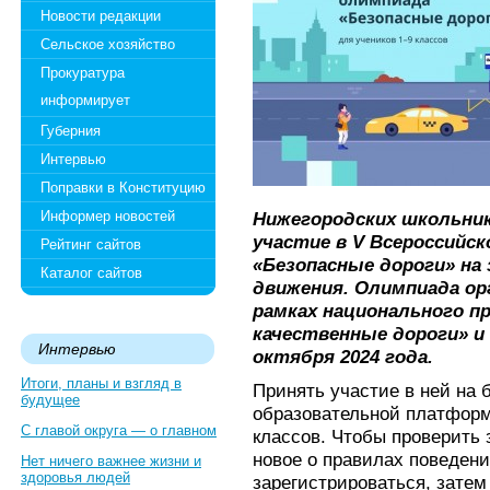
Новости редакции
Сельское хозяйство
Прокуратура
информирует
Губерния
Интервью
Поправки в Конституцию
Информер новостей
Нижегородских школьни
участие в V Всероссийс
Рейтинг сайтов
«Безопасные дороги»
на
Каталог сайтов
движения. Олимпиада ор
рамках национального п
качественные дороги» и 
Интервью
октября 2024 года.
Итоги, планы и взгляд в
Принять участие в ней на 
будущее
образовательной платфор
С главой округа — о главном
классов. Чтобы проверить з
новое о правилах поведени
Нет ничего важнее жизни и
здоровья людей
зарегистрироваться, затем