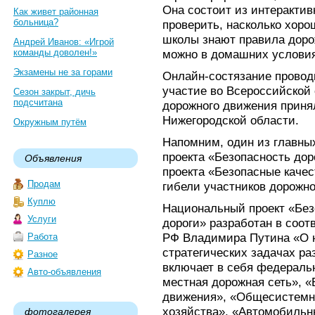
Она состоит из интерактив
Как живет районная
больница?
проверить, насколько хор
школы знают правила доро
Андрей Иванов: «Игрой
команды доволен!»
можно в домашних условия
Экзамены не за горами
Онлайн-состязание проводи
участие во Всероссийской
Сезон закрыт, дичь
подсчитана
дорожного движения приня
Нижегородской области.
Окружным путём
Напомним, один из главны
проекта «Безопасность до
Объявления
проекта «Безопасные качес
Продам
гибели участников дорожно
Куплю
Национальный проект «Без
Услуги
дороги» разработан в соот
РФ Владимира Путина «О 
Работа
стратегических задачах р
Разное
включает в себя федераль
Авто-объявления
местная дорожная сеть», «
движения», «Общесистемн
хозяйства», «Автомобильн
фотогалерея