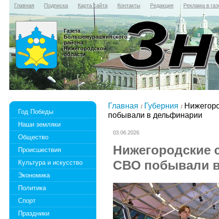
Главная
Подписка
Карта сайта
Контакты
Редакция
Реклама в газ
Газета
Большемурашкинского
района
Нижегородской
области
Главная
Губерния
Нижегоро
Год Победы
побывали в дельфинарии
Наши земляки
03.06.2026
Общество
Нижегородские 
Происшествия
СВО побывали 
Культура и искусство
Экономика
Политика
Спорт
Праздники