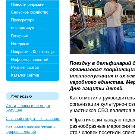
Новости редакции
Сельское хозяйство
Прокуратура
информирует
Губерния
Интервью
Поправки в Конституцию
Информер новостей
Поездку в дельфинарий 
Рейтинг сайтов
организовал координаци
военнослужащих и их се
Каталог сайтов
народного единства. Ме
Дню защиты детей.
Интервью
Как отметила руководитель
организация культурно-поз
Итоги, планы и взгляд в
участников СВО является 
будущее
С главой округа — о главном
«Практически каждую неде
разнообразные мероприяти
Нет ничего важнее жизни и
здоровья людей
ста человек посетили спек