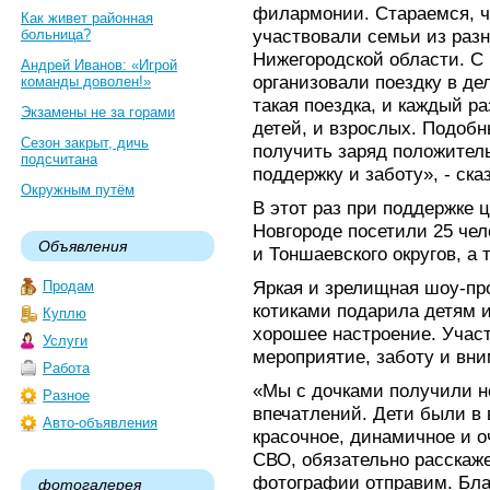
филармонии. Стараемся, ч
Как живет районная
участвовали семьи из раз
больница?
Нижегородской области. С
Андрей Иванов: «Игрой
организовали поездку в де
команды доволен!»
такая поездка, и каждый р
Экзамены не за горами
детей, и взрослых. Подоб
Сезон закрыт, дичь
получить заряд положител
подсчитана
поддержку и заботу», - ск
Окружным путём
В этот раз при поддержке
Новгороде посетили 25 чел
Объявления
и Тоншаевского округов, а
Яркая и зрелищная шоу-пр
Продам
котиками подарила детям 
Куплю
хорошее настроение. Учас
Услуги
мероприятие, заботу и вни
Работа
«Мы с дочками получили н
Разное
впечатлений. Дети были в 
Авто-объявления
красочное, динамичное и о
СВО, обязательно расскаже
фотографии отправим. Благ
фотогалерея