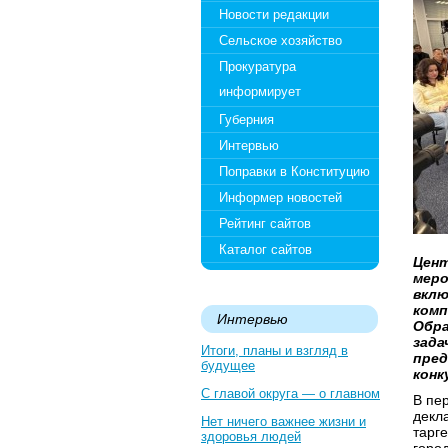
Новости редакции
Сельское хозяйство
Прокуратура
информирует
Губерния
Интервью
Поправки в Конституцию
Информер новостей
Рейтинг сайтов
Каталог сайтов
Цент
меро
вклю
комп
Интервью
Обра
зада
Итоги, планы и взгляд в
пред
будущее
конк
С главой округа — о главном
В пе
декл
Нет ничего важнее жизни и
тарг
здоровья людей