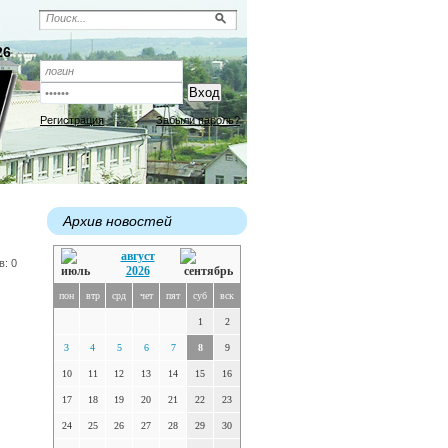
26
Регистрация
Забыли пароль?
Архив новостей
август
в: 0
2026
пон
втр
срд
чет
пят
суб
вск
1
2
3
4
5
6
7
8
9
10
11
12
13
14
15
16
17
18
19
20
21
22
23
24
25
26
27
28
29
30