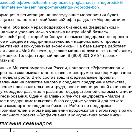
знес52.рф/events/tsentr-moy-biznes-priglashaet-nizhegorodskikh-
rinimateley-na-seminar-po-marketingu-v-gorode-bor/
.
рмация о регистрации на последующие мероприятия будет
ещаться на портале мойбизнес52.рф в разделе «Мероприятия».
мним, обо всех мерах поддержки бизнеса на федеральном и
ональном уровнях можно узнать в центре «Мой бизнес»
бизнес52.рф), который действует в рамках федерального проекта
ое и среднее предпринимательство» национального проекта
ективная и конкурентная экономика». На базе центра работает
чая линия «Мой бизнес», где также можно получить всю необходим
рмацию. Телефон горячей линии: 8 (800) 301-29-94 (звонок
латный).
анным Минэкономразвития России, нацпроект «Эффективная и
урентная экономика» станет главным инструментом формирования
й модели роста. В его состав вошли федеральные проекты,
авленные на развитие малого и среднего предпринимательства,
шение производительности труда, рост инвестиционной активности
оуглеродное развитие и развитие государственной системы статист
огнозирования. Одним из главных пунктов нацпроекта «Малое и
нее предпринимательство» было создание условий для легкого
та и комфортного ведения бизнеса. Работа по поддержке
принимателей в этом направлении продолжится в этом году в рамк
онального проекта «Эффективная и конкурентная экономика».
писание семинаров