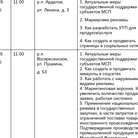
9.
11:00
р.п. Ардатов,
1. Актуальные меры
государственной поддержки
5
ул. Ленина, д. 3
субъектов МСП
2. Маркировка рекламы
3. Как разработать УТП для
продукта/услуги
4. Как создать и продвигать
страницы в социальных сет
9.
11:00
р.п.
1. Актуальные меры
Воскресенское,
государственной поддержки
5
ул. Пушкина,
субъектов МСП
2. Как создать и продвигать
д. 53
аккаунты в соцсетях
3. Как работать с наружным
видами рекламы
4. Маркетинговая воронка. К
увеличить количество прода
заявок, работая системно
5. Применение национально
режима в государственных
закупках, в части запретов и
ограничений поставки товар
иностранного происхождени
Подтверждение производст
промышленной продукции в
Российской Федерации.