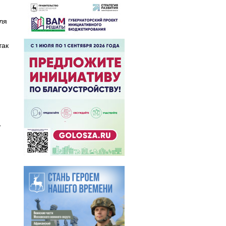
ля
так
,