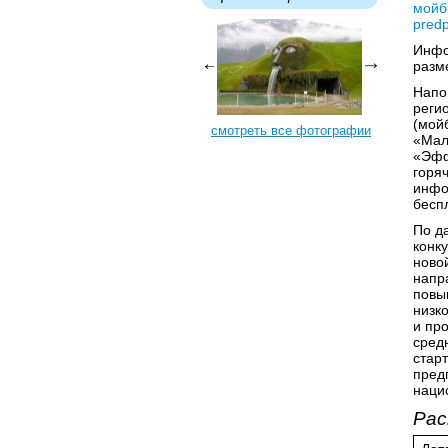
мойби
predp
Инфо
разм
Напо
реги
(мой
смотреть все фотографии
«Мал
«Эфф
горя
инфо
бесп
По д
конк
ново
напр
повы
низк
и пр
сред
стар
пред
наци
Рас