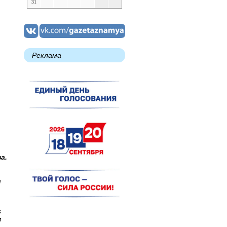
31
Реклама
а.
и
к
и