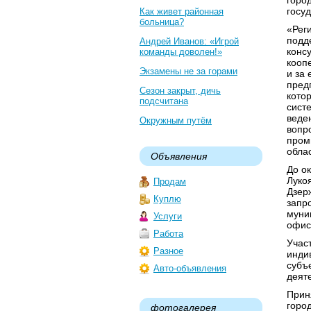
горо
госу
Как живет районная
больница?
«Рег
подд
Андрей Иванов: «Игрой
конс
команды доволен!»
кооп
Экзамены не за горами
и за
пред
Сезон закрыт, дичь
кото
подсчитана
сист
веде
Окружным путём
вопр
пром
обла
Объявления
До ок
Луко
Продам
Дзер
Куплю
запр
муни
Услуги
офис
Работа
Учас
Разное
инди
субъ
Авто-объявления
деят
Прин
горо
фотогалерея