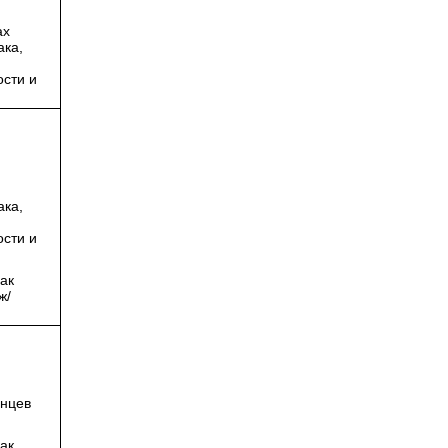
ах
ака,
ости и
ака,
ости и
ак
ж/
енцев
ак