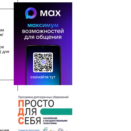
ак
ж/
ое
) для
енцев