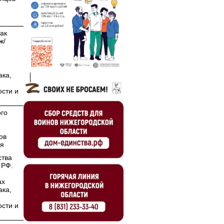
ак
ж/
ака,
ости и
го
ов
ия
ства
 РФ.
ах
ака,
ости и