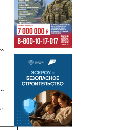
ую
,
ики
ах