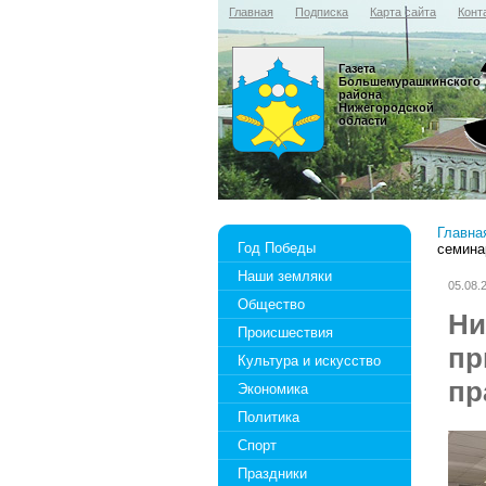
Главная
Подписка
Карта сайта
Конт
Газета
Большемурашкинского
района
Нижегородской
области
Главна
Год Победы
семина
Наши земляки
05.08.
Общество
Ни
Происшествия
пр
Культура и искусство
пр
Экономика
Политика
Спорт
Праздники