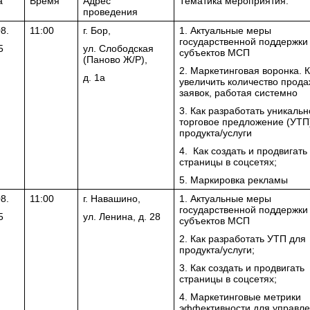
а
Время
Адрес
Тематика мероприятия:
проведения
8.
11:00
г. Бор,
1. Актуальные меры
государственной поддержки
5
ул. Слободская
субъектов МСП
(Паново Ж/Р),
2. Маркетинговая воронка. К
д. 1а
увеличить количество прода
заявок, работая системно
3. Как разработать уникальн
торговое предложение (УТП
продукта/услуги
4. Как создать и продвигать
страницы в соцсетях;
5. Маркировка рекламы
8.
11:00
г. Навашино,
1. Актуальные меры
государственной поддержки
5
ул. Ленина, д. 28
субъектов МСП
2. Как разработать УТП для
продукта/услуги;
3. Как создать и продвигать
страницы в соцсетях;
4. Маркетинговые метрики
эффективности для управл