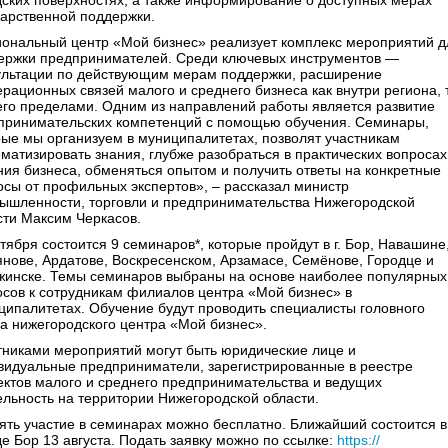
дских поверхностях, а также информирование о доступных мерах
дарственной поддержки.
иональный центр «Мой бизнес» реализует комплекс мероприятий д
ержки предпринимателей. Среди ключевых инструментов —
ультации по действующим мерам поддержки, расширение
ерационных связей малого и среднего бизнеса как внутри региона, 
 его пределами. Одним из направлений работы является развитие
принимательских компетенций с помощью обучения. Семинары,
рые мы организуем в муниципалитетах, позволят участникам
ематизировать знания, глубже разобраться в практических вопросах
ния бизнеса, обменяться опытом и получить ответы на конкретные
осы от профильных экспертов», – рассказал министр
ышленности, торговли и предпринимательства Нижегородской
сти Максим Черкасов.
тября состоится 9 семинаров*, которые пройдут в г. Бор, Навашине
янове, Ардатове, Воскресенском, Арзамасе, Семёнове, Городце и
жинске. Темы семинаров выбраны на основе наиболее популярных
осов к сотрудникам филиалов центра «Мой бизнес» в
ципалитетах. Обучение будут проводить специалисты головного
а нижегородского центра «Мой бизнес».
тниками мероприятий могут быть юридические лице и
видуальные предприниматели, зарегистрированные в реестре
ектов малого и среднего предпринимательства и ведущих
ельность на территории Нижегородской области.
ять участие в семинарах можно бесплатно. Ближайший состоится в
де Бор 13 августа. Подать заявку можно по ссылке:
https://