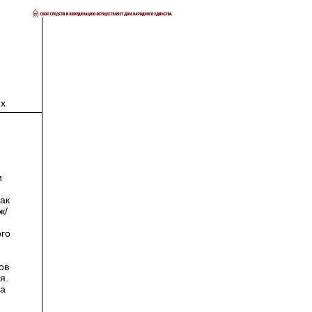
ях
и
ак
ж/
го
ов
я.
ва