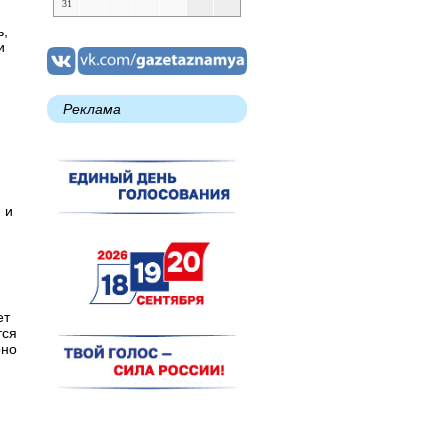
31
ь,
и
Реклама
 и
ет
тся
рно