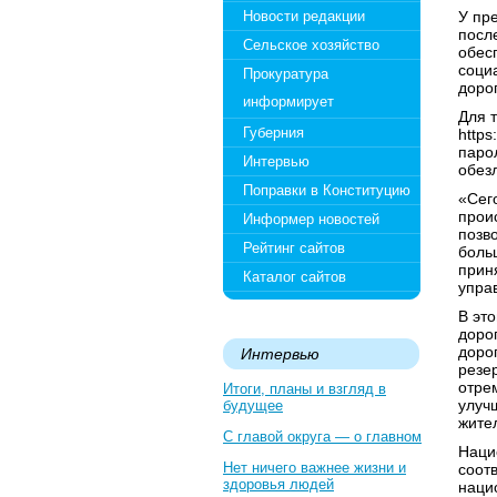
Новости редакции
У пр
посл
Сельское хозяйство
обес
соци
Прокуратура
дорог
информирует
Для 
Губерния
https
паро
Интервью
обез
Поправки в Конституцию
«Сег
прои
Информер новостей
позв
Рейтинг сайтов
боль
прин
Каталог сайтов
упра
В эт
доро
доро
Интервью
резе
отре
Итоги, планы и взгляд в
улуч
будущее
жите
С главой округа — о главном
Наци
Нет ничего важнее жизни и
соот
здоровья людей
наци