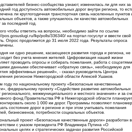
едставителей бизнес-сообщества узнают, изменилась ли для них за
едний год доступность автомобильных дорог внутри региона, то ест
печена ли круглогодичная транспортная связь населенных пунктов 
альных объектов, а также улучшилось ли качество автомобильных
 за последний год.
того чтобы ответить на вопросы, необходимо зайти по ссылке
://pos.gosuslugi.ru/lkp/polls/336340/ на портал госуслуг и ввести свой
ль. Опрос продолжится до 31 июля 2022 года. Результаты опроса
личены.
одня ни одно решение, касающееся развития города и региона, не
сходит без учета мнения жителей. Цифровизация нашей жизни
оляет проводить опросы и собирать пожелания, работа с соцсетями
шими данными обеспечивает «обратную связь», необходимую для
ятия эффективных решений», - сказал руководитель Центра
вления регионом Нижегородской области Алексей Ушаков.
ом году по национальному проекту «Безопасные качественные
ги», федеральному проекту «Содействие развитию автомобильных
г регионального, межмуниципального и местного значения» и за сч
рвного фонд Правительства РФ в Нижегородской области планируе
монтировать около 1 000 км дорог. Программы позволяют планоме
шать состояние дорог в регионе и при этом учитывать пожелания
лей, бизнесменов, потребности социальных объектов.
ональный проект «Безопасные качественные дороги» разработан в
ветствии с указом президента РФ Владимира Путина «О
ональных целях и стратегических задачах развития Российской