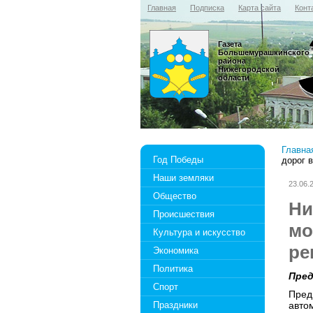
Главная
Подписка
Карта сайта
Конт
Газета
Большемурашкинского
района
Нижегородской
области
Главна
Год Победы
дорог в
Наши земляки
23.06.
Общество
Ни
Происшествия
мо
Культура и искусство
ре
Экономика
Политика
Пред
Спорт
Пред
Праздники
авто