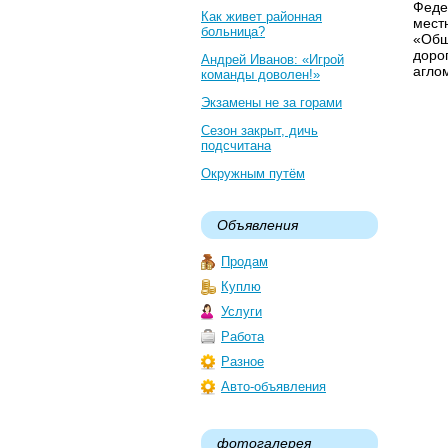
Феде
Как живет районная
мест
больница?
«Общ
доро
Андрей Иванов: «Игрой
агло
команды доволен!»
Экзамены не за горами
Сезон закрыт, дичь
подсчитана
Окружным путём
Объявления
Продам
Куплю
Услуги
Работа
Разное
Авто-объявления
фотогалерея