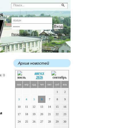
26
Регистрация
Забыли пароль?
Архив новостей
август
в: 0
2026
пон
втр
срд
чет
пят
суб
вск
1
2
3
4
5
6
7
8
9
10
11
12
13
14
15
16
а
17
18
19
20
21
22
23
24
25
26
27
28
29
30