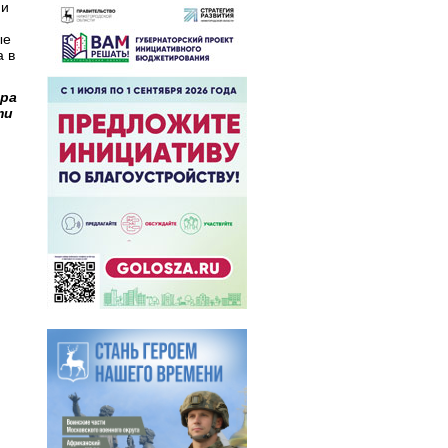
 и
ые
а в
ора
ти