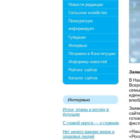
Новости редакции
Сельское хозяйство
Прокуратура
информирует
Губерния
Интервью
Поправки в Конституцию
Информер новостей
Рейтинг сайтов
Заяв
Каталог сайтов
В На
Всер
семь
един
Интервью
влюб
Заяв
Итоги, планы и взгляд в
сайт
будущее
гото
С главой округа — о главном
фест
«Наш
Нет ничего важнее жизни и
«Рос
здоровья людей