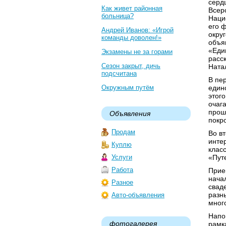
серд
Как живет районная
Всер
больница?
Наци
его 
Андрей Иванов: «Игрой
окру
команды доволен!»
объя
«Еди
Экзамены не за горами
расс
Сезон закрыт, дичь
Ната
подсчитана
В пе
Окружным путём
един
этог
очаг
прош
Объявления
покр
Продам
Во в
инте
Куплю
клас
Услуги
«Пут
Работа
Прие
нача
Разное
свад
разн
Авто-объявления
мног
Напо
фотогалерея
рамк