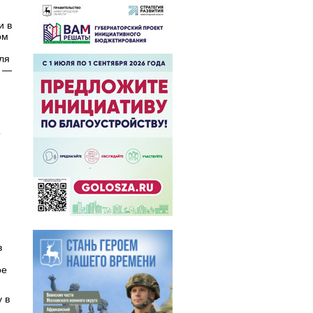
и в
ом
ля
, —
о
в
ое
 в