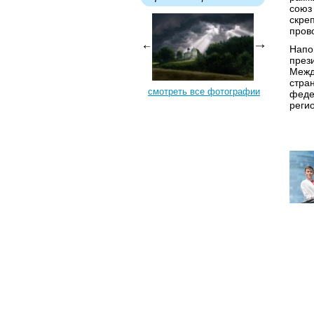
союз
скре
пров
Напо
през
Межд
стра
смотреть все фотографии
феде
реги