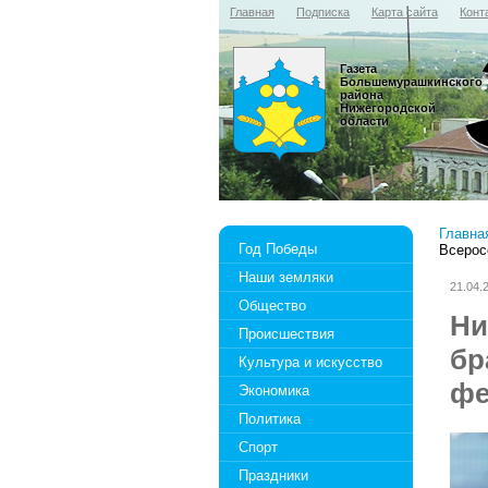
Главная
Подписка
Карта сайта
Конт
Газета
Большемурашкинского
района
Нижегородской
области
Главна
Год Победы
Всерос
Наши земляки
21.04.
Общество
Ни
Происшествия
бр
Культура и искусство
фе
Экономика
Политика
Спорт
Праздники