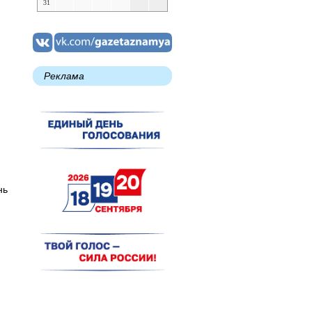
31
Реклама
нь