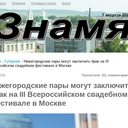
акты
Редакция
Реклама в газете
Блоги
7 августа 20
я
Губерния
Нижегородские пары могут заключить брак на III
сийском свадебном фестивале в Москве
2026
Просмотров: 201, комментарие
жегородские пары могут заключи
ак на III Всероссийском свадебном
стивале в Москве