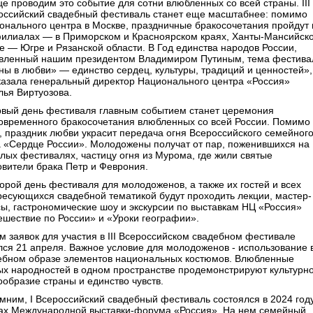
це проводим это событие для сотни влюбленных со всей страны. III
оссийский свадебный фестиваль станет еще масштабнее: помимо
онального центра в Москве, праздничные бракосочетания пройдут 
филиалах — в Приморском и Красноярском краях, Ханты-Мансийск
ге — Югре и Рязанской области. В Год единства народов России,
вленный нашим президентом Владимиром Путиным, тема фестива
ны в любви» — единство сердец, культуры, традиций и ценностей»
казала генеральный директор Национального центра «Россия»
лья Виртуозова.
рвый день фестиваля главным событием станет церемония
овременного бракосочетания влюбленных со всей России. Помимо
о, праздник любви украсит передача огня Всероссийского семейног
а «Сердце России». Молодожены получат от пар, поженившихся на
лых фестивалях, частицу огня из Мурома, где жили святые
овители брака Петр и Феврония.
торой день фестиваля для молодоженов, а также их гостей и всех
ресующихся свадебной тематикой будут проходить лекции, мастер-
сы, гастрономические шоу и экскурсии по выставкам НЦ «Россия»
ешествие по России» и «Уроки географии».
м заявок для участия в III Всероссийском свадебном фестивале
лся 21 апреля. Важное условие для молодоженов - использование 
ебном образе элементов национальных костюмов. Влюбленные
ых народностей в одном пространстве продемонстрируют культурн
ообразие страны и единство чувств.
мним, I Всероссийский свадебный фестиваль состоялся в 2024 году
ах Международной выставки‑форума «Россия». На нем семейный