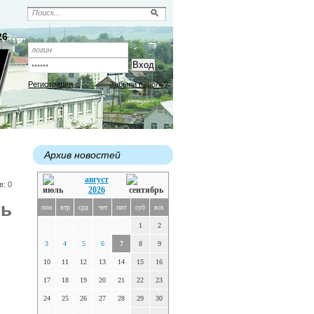
26
Регистрация
Забыли пароль?
Архив новостей
август
в: 0
2026
ть
пон
втр
срд
чет
пят
суб
вск
1
2
3
4
5
6
7
8
9
10
11
12
13
14
15
16
17
18
19
20
21
22
23
24
25
26
27
28
29
30