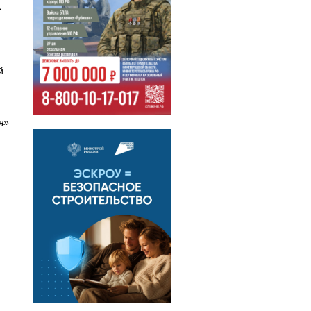
»
й
ия»