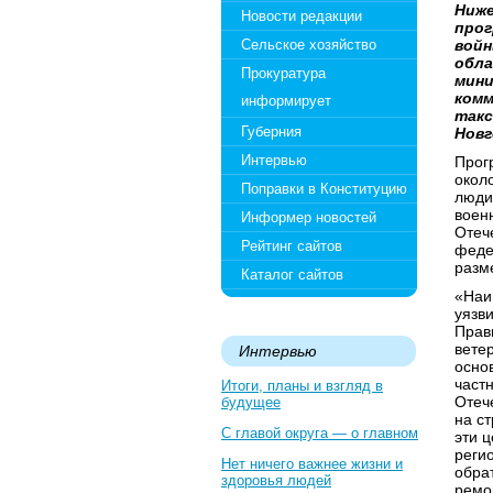
Ниже
Новости редакции
прог
Сельское хозяйство
войн
обла
Прокуратура
мини
комм
информирует
такс
Губерния
Новг
Интервью
Прог
окол
Поправки в Конституцию
люди
воен
Информер новостей
Отеч
Рейтинг сайтов
феде
разме
Каталог сайтов
«Наи
уязв
Прав
вете
Интервью
осно
част
Итоги, планы и взгляд в
Отеч
будущее
на с
С главой округа — о главном
эти 
реги
Нет ничего важнее жизни и
обра
здоровья людей
ремо