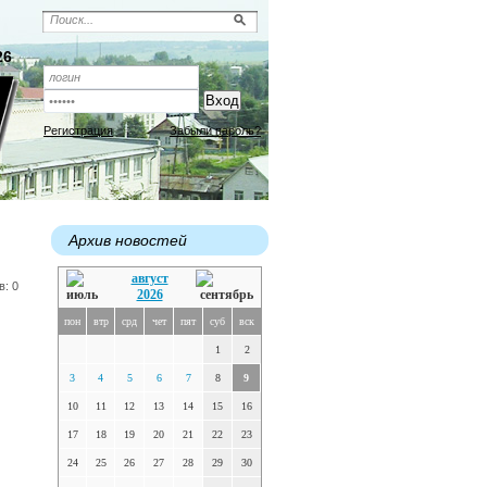
26
Регистрация
Забыли пароль?
Архив новостей
август
в: 0
2026
пон
втр
срд
чет
пят
суб
вск
1
2
3
4
5
6
7
8
9
10
11
12
13
14
15
16
17
18
19
20
21
22
23
24
25
26
27
28
29
30