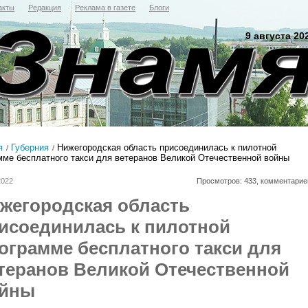
акты
Редакция
Реклама в газете
Блоги
9 августа 20
я
Губерния
Нижегородская область присоединилась к пилотной
мме бесплатного такси для ветеранов Великой Отечественной войны
2022
Просмотров: 433, комментарие
жегородская область
исоединилась к пилотной
ограмме бесплатного такси для
теранов Великой Отечественной
йны