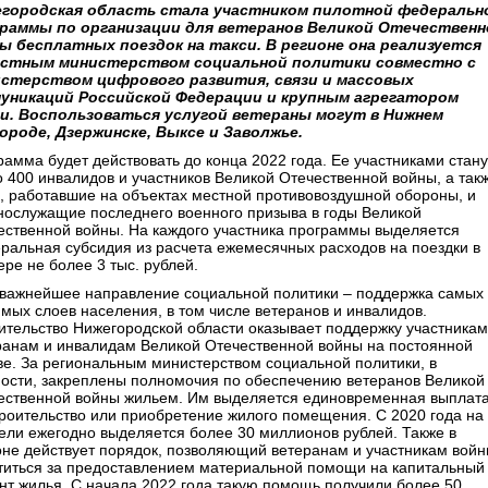
городская область стала участником пилотной федеральн
раммы по организации для ветеранов Великой Отечественн
ы бесплатных поездок на такси. В регионе она реализуется
стным министерством социальной политики совместно с
стерством цифрового развития, связи и массовых
уникаций Российской Федерации и крупным агрегатором
и. Воспользоваться услугой ветераны могут в Нижнем
ороде, Дзержинске, Выксе и Заволжье.
рамма будет действовать до конца 2022 года. Ее участниками стану
о 400 инвалидов и участников Великой Отечественной войны, а так
, работавшие на объектах местной противовоздушной обороны, и
нослужащие последнего военного призыва в годы Великой
ественной войны. На каждого участника программы выделяется
ральная субсидия из расчета ежемесячных расходов на поездки в
ре не более 3 тыс. рублей.
важнейшее направление социальной политики – поддержка самых
имых слоев населения, в том числе ветеранов и инвалидов.
ительство Нижегородской области оказывает поддержку участникам
ранам и инвалидам Великой Отечественной войны на постоянной
ве. За региональным министерством социальной политики, в
ности, закреплены полномочия по обеспечению ветеранов Великой
ественной войны жильем. Им выделяется единовременная выплат
троительство или приобретение жилого помещения. С 2020 года на
цели ежегодно выделяется более 30 миллионов рублей. Также в
оне действует порядок, позволяющий ветеранам и участникам вой
титься за предоставлением материальной помощи на капитальный
нт жилья. С начала 2022 года такую помощь получили более 50