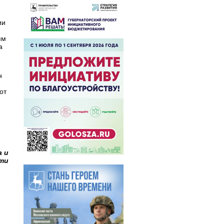
ии
ям
а
н
от
а и
ти