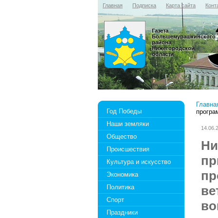
Главная
Подписка
Карта сайта
Конт
Газета
Большемурашкинского
района
Нижегородской
области
Главна
Год Победы
програ
Наши земляки
14.06.
Общество
Ни
Происшествия
пр
Культура и искусство
пр
Экономика
Политика
ве
Спорт
во
Праздники