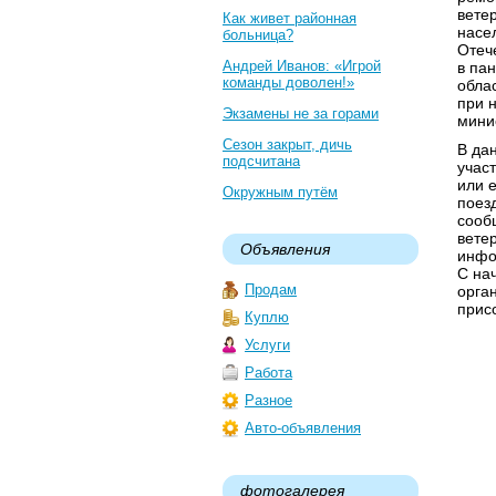
вете
Как живет районная
насе
больница?
Отеч
Андрей Иванов: «Игрой
в па
команды доволен!»
обла
при 
Экзамены не за горами
мини
Сезон закрыт, дичь
В да
подсчитана
учас
или 
Окружным путём
поез
сооб
вете
Объявления
инфо
С на
Продам
орга
прис
Куплю
Услуги
Работа
Разное
Авто-объявления
фотогалерея