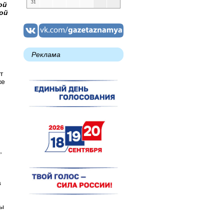
31
ой
ой
Реклама
т
же
,
а
ны