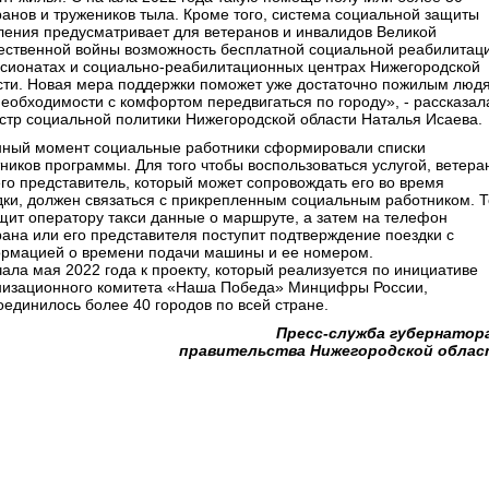
ранов и тружеников тыла. Кроме того, система социальной защиты
ления предусматривает для ветеранов и инвалидов Великой
ественной войны возможность бесплатной социальной реабилитац
нсионатах и социально-реабилитационных центрах Нижегородской
сти. Новая мера поддержки поможет уже достаточно пожилым люд
необходимости с комфортом передвигаться по городу», - рассказал
стр социальной политики Нижегородской области Наталья Исаева.
нный момент социальные работники сформировали списки
тников программы. Для того чтобы воспользоваться услугой, ветера
его представитель, который может сопровождать его во время
дки, должен связаться с прикрепленным социальным работником. Т
щит оператору такси данные о маршруте, а затем на телефон
рана или его представителя поступит подтверждение поездки с
рмацией о времени подачи машины и ее номером.
чала мая 2022 года к проекту, который реализуется по инициативе
низационного комитета «Наша Победа» Минцифры России,
оединилось более 40 городов по всей стране.
Пресс-служба губернатор
правительства Нижегородской облас