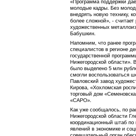
«Программа поддержки дае
молодые кадры. Без молод
внедрять новую технику, к
более сложной», - считает
художественных металлоиз
Бабушкин.
Напомним, что ранее прог
специалистов в регионе де
государственной программ
Нижегородской области». В
было выделено 5 млн рубле
смогли воспользоваться ш
Павловский завод художе
Кирова, «Хохломская росп
торговый дом «Семеновска
«САРО».
Как уже сообщалось, по р
Нижегородской области Гл
координационный штаб по
явлений в экономике и со
совещательный орган обесп