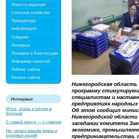
Новости редакции
Сельское хозяйство
Прокуратура
информирует
Губерния
Интервью
Поправки в Конституцию
Информер новостей
Рейтинг сайтов
Каталог сайтов
Нижегородская область 
программу стимулирую
специалистам и настав
Интервью
предприятиях народных
Итоги, планы и взгляд в
Об этом сообщил минис
будущее
Нижегородской области 
С главой округа — о главном
заседании комитета Зак
экономике, промышленн
Нет ничего важнее жизни и
здоровья людей
предпринимательства, 