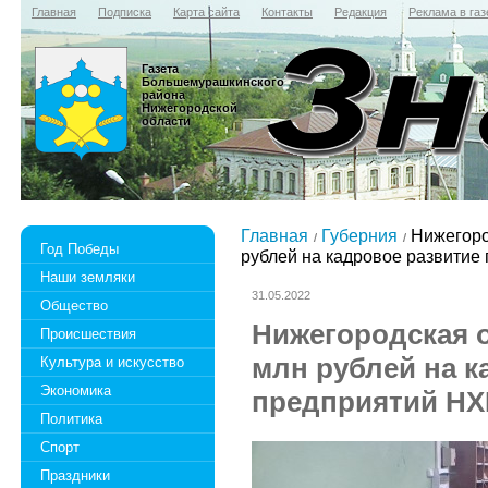
Главная
Подписка
Карта сайта
Контакты
Редакция
Реклама в газ
Газета
Большемурашкинского
района
Нижегородской
области
Главная
Губерния
Нижегоро
Год Победы
рублей на кадровое развитие
Наши земляки
31.05.2022
Общество
Нижегородская о
Происшествия
млн рублей на к
Культура и искусство
Экономика
предприятий Н
Политика
Спорт
Праздники