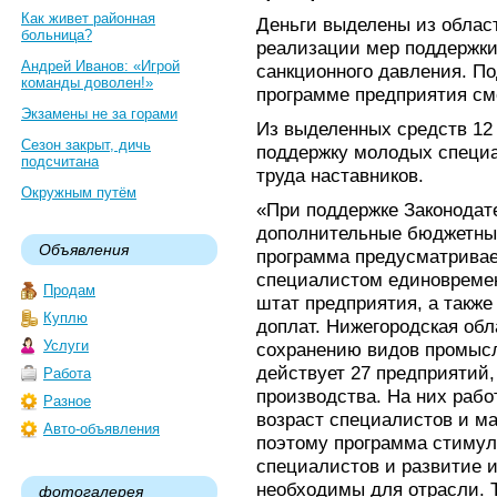
Как живет районная
Деньги выделены из облас
больница?
реализации мер поддержки
Андрей Иванов: «Игрой
санкционного давления. По
команды доволен!»
программе предприятия смо
Экзамены не за горами
Из выделенных средств 12
Сезон закрыт, дичь
поддержку молодых специа
подсчитана
труда наставников.
Окружным путём
«При поддержке Законодат
дополнительные бюджетные
Объявления
программа предусматрива
специалистом единовремен
Продам
штат предприятия, а такж
Куплю
доплат. Нижегородская обл
Услуги
сохранению видов промысл
действует 27 предприятий
Работа
производства. На них рабо
Разное
возраст специалистов и мас
Авто-объявления
поэтому программа стиму
специалистов и развитие 
необходимы для отрасли. 
фотогалерея