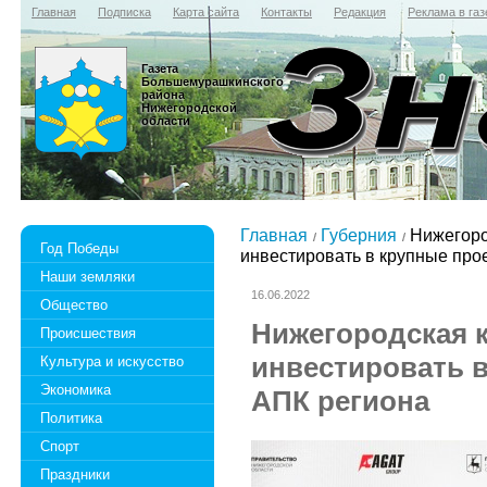
Главная
Подписка
Карта сайта
Контакты
Редакция
Реклама в газ
Газета
Большемурашкинского
района
Нижегородской
области
Главная
Губерния
Нижегоро
Год Победы
инвестировать в крупные про
Наши земляки
16.06.2022
Общество
Нижегородская 
Происшествия
инвестировать в
Культура и искусство
Экономика
АПК региона
Политика
Спорт
Праздники