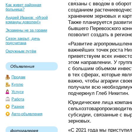
связаны с вводом в оборо
Как живет районная
созданием растениеводчес
больница?
хранением зерновых и карт
Андрей Иванов: «Игрой
Также планируется развити
команды доволен!»
бывшего Перевозского конн
Экзамены не за горами
позволит создать в регионе
Сезон закрыт, дичь
подсчитана
«Развитие агропромышленн
важнейших точек роста Ни
Окружным путём
приветствуем всех инвесто
этом направлении. У групп
Объявления
с большим объемом инвес
в тех сферах, которые явл
Продам
важно, чтобы аграрии сво
Куплю
получали всю необходимую 
Услуги
подчеркнул Глеб Никитин.
Работа
Юридические лица компан
Разное
сельхозтоваропроизводите
Авто-объявления
субсидии, связанные с вы
зерновых.
«C 2021 года мы приступил
фотогалерея