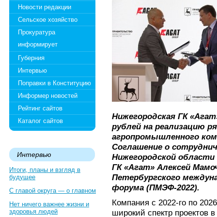
Новости редакции
Сельское хозяйство
Прокуратура
информирует
Губерния
Интервью
Поправки в Конституцию
Информер новостей
Рейтинг сайтов
Нижегородская ГК «Агат
Каталог сайтов
рублей на реализацию р
агропромышленного комп
Соглашение о сотруднич
Интервью
Нижегородской области 
ГК «Агат» Алексей Мамоч
Итоги, планы и взгляд в
Петербургского междуна
будущее
форума (ПМЭФ-2022).
С главой округа — о главном
Компания с 2022-го по 202
Нет ничего важнее жизни и
здоровья людей
широкий спектр проектов в