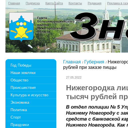
Главная
Подписка
Карта сайта
Контакты
Редакция
Реклама в газ
Газета
Большемурашкинского
района
Нижегородской
области
Главная
Губерния
Нижегоро
Год Победы
рублей при заказе пиццы
Наши земляки
27.05.2022
Общество
Нижегородка ли
Происшествия
тысяч рублей пр
Культура и искусство
Экономика
В отдел полиции № 5 Уп
Политика
Нижнему Новгороду с за
Спорт
средств с банковской 
Нижнего Новгорода. Как
Праздники