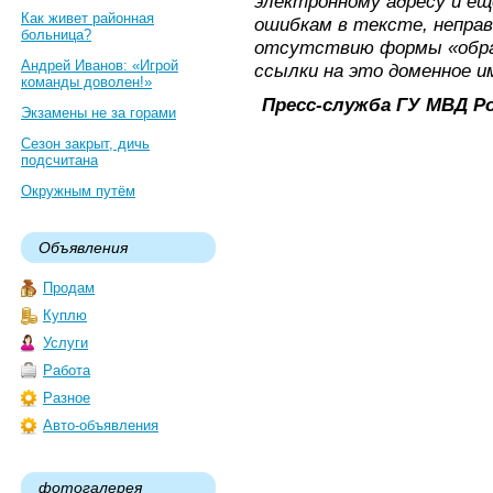
электронному адресу и ещ
Как живет районная
ошибкам в тексте, непра
больница?
отсутствию формы «обра
Андрей Иванов: «Игрой
ссылки на это доменное и
команды доволен!»
Пресс-служба ГУ МВД Р
Экзамены не за горами
Сезон закрыт, дичь
подсчитана
Окружным путём
Объявления
Продам
Куплю
Услуги
Работа
Разное
Авто-объявления
фотогалерея