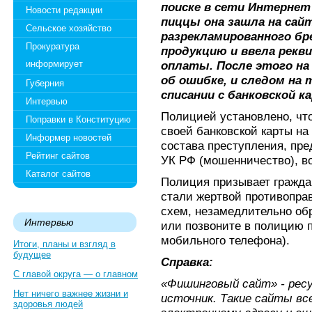
поиске в сети Интернет
Новости редакции
пиццы она зашла на сайт
Сельское хозяйство
разрекламированного бр
Прокуратура
продукцию и ввела рекв
информирует
оплаты. После этого на
об ошибке, и следом на
Губерния
списании с банковской к
Интервью
Полицией установлено, чт
Поправки в Конституцию
своей банковской карты на
Информер новостей
состава преступления, пре
Рейтинг сайтов
УК РФ (мошенничество), в
Каталог сайтов
Полиция призывает гражда
стали жертвой противопра
схем, незамедлительно об
Интервью
или позвоните в полицию п
мобильного телефона).
Итоги, планы и взгляд в
будущее
Справка:
С главой округа — о главном
«Фишинговый сайт» - ресу
Нет ничего важнее жизни и
источник. Такие сайты вс
здоровья людей