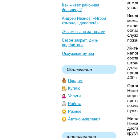
земл
Как живет районная
учас
больница?
Ввод
Андрей Иванов: «Игрой
межс
команды доволен!»
из ч
обла
Экзамены не за горами
служ
пожа
Сезон закрыт, дичь
подсчитана
Жите
напо
Окружным путём
соот
штраф
долж
Объявления
пред
400 т
Продам
Орга
Куплю
Ниже
меро
Услуги
прот
Работа
возм
пункт
Разное
Мини
Авто-объявления
Ниже
дисп
кругл
фотогалерея