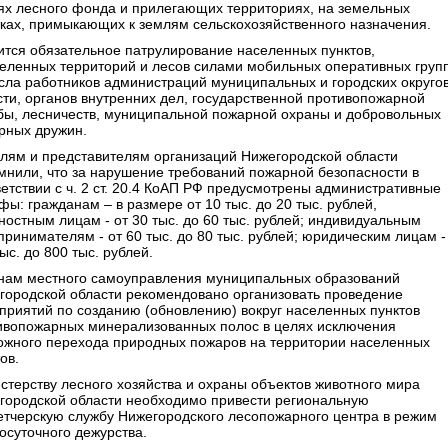
ях лесного фонда и прилегающих территориях, на земельных
тках, примыкающих к землям сельскохозяйственного назначения.
ится обязательное патрулирование населенных пунктов,
еленных территорий и лесов силами мобильных оперативных груп
исла работников администраций муниципальных и городских округо
сти, органов внутренних дел, государственной противопожарной
бы, лесничеств, муниципальной пожарной охраны и добровольных
рных дружин.
лям и представителям организаций Нижегородской области
мнили, что за нарушение требований пожарной безопасности в
ветствии с ч. 2 ст. 20.4 КоАП РФ предусмотрены административные
ы: гражданам – в размере от 10 тыс. до 20 тыс. рублей,
ностным лицам - от 30 тыс. до 60 тыс. рублей; индивидуальным
принимателям - от 60 тыс. до 80 тыс. рублей; юридическим лицам -
ыс. до 800 тыс. рублей.
нам местного самоуправления муниципальных образований
городской области рекомендовано организовать проведение
приятий по созданию (обновлению) вокруг населенных пунктов
ивопожарных минерализованных полос в целях исключения
ожного перехода природных пожаров на территории населенных
ов.
стерству лесного хозяйства и охраны объектов животного мира
городской области необходимо привести региональную
етчерскую службу Нижегородского лесопожарного центра в режим
осуточного дежурства.