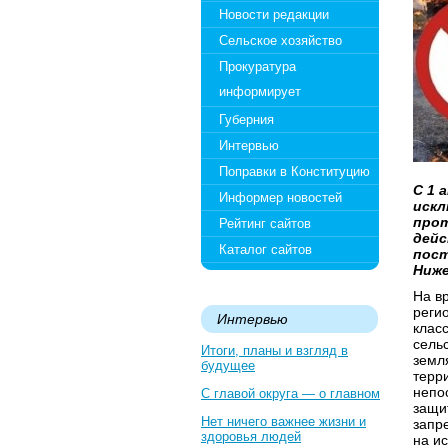
Новости редакции
Сельское хозяйство
Прокуратура
информирует
Губерния
Интервью
Поправки в Конституцию
С 1 
Информер новостей
искл
прот
Рейтинг сайтов
дейс
Каталог сайтов
пост
Ниже
На в
реги
Интервью
клас
сель
Итоги, планы и взгляд в
земл
будущее
терр
непо
С главой округа — о главном
защи
Нет ничего важнее жизни и
запр
здоровья людей
на и