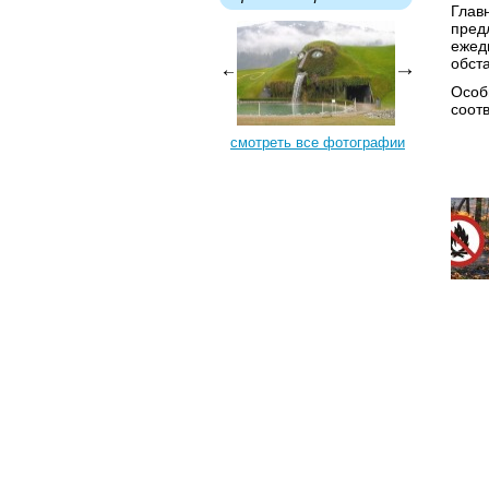
Глав
пред
ежед
обст
Особ
соот
смотреть все фотографии