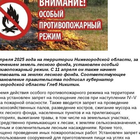
апреля 2025 года на территории Нижегородской области, за
ючением земель лесного фонда, установлен особый
ивопожарный режим. С 11 апреля он также начнет
твовать на землях лесного фонда. Соответствующее
ановление правительства подписал губернатор
городской области Глеб Никитин.
ремя действия особого противопожарного режима на территории
она установлен запрет на посещение лесов при наступлении IV–V
са пожарной опасности. Также вводится запрет на проведение
скохозяйственных палов, разведение костров, сжигание мусора на
ях лесного фонда, населенных пунктов и на прилегающих
иториях, выжигание травы, в том числе на земельных участках,
средственно примыкающих к лесам, к землям сельхозназначения, 
тным и озеленительным лесным насаждениям. Кроме того,
ещено проведение иных пожароопасных работ. Установлен запрет 
спользование сооружений для приготовления пищи на углях на