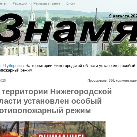
акты
Редакция
Реклама в газете
Блоги
9 августа 20
я
Губерния
На территории Нижегородской области установлен особый
опожарный режим
2025
Просмотров: 356, комментарие
 территории Нижегородской
ласти установлен особый
отивопожарный режим