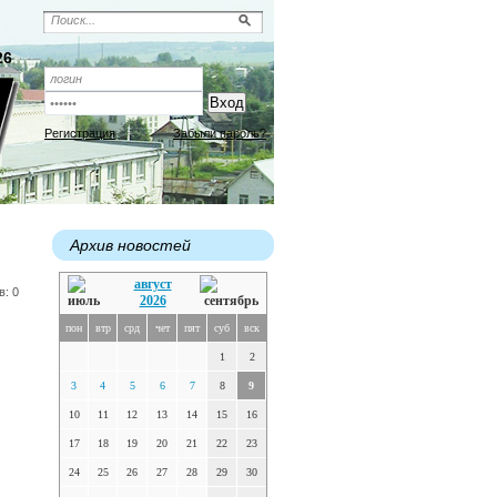
26
Регистрация
Забыли пароль?
Архив новостей
август
в: 0
2026
пон
втр
срд
чет
пят
суб
вск
1
2
3
4
5
6
7
8
9
10
11
12
13
14
15
16
17
18
19
20
21
22
23
24
25
26
27
28
29
30