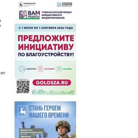
п
в
 от