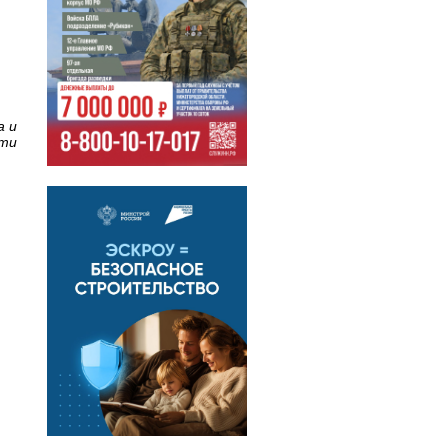
а и
сти