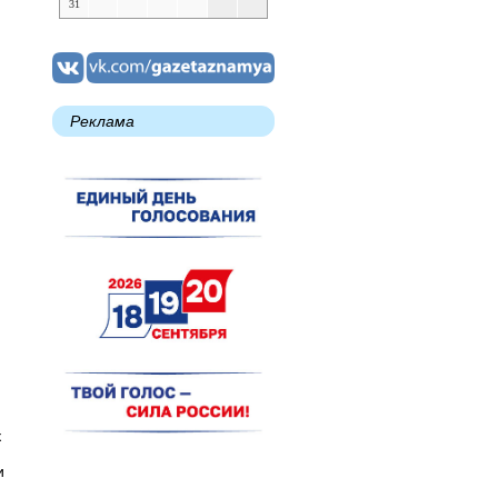
31
Реклама
к
и