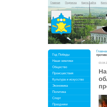
Главная
Подписка
Карта сайта
Конт
Газета
Большемурашкинского
района
Нижегородской
области
Главна
Год Победы
против
Наши земляки
03.04.
Общество
На
Происшествия
об
Культура и искусство
пр
Экономика
Политика
Спорт
Праздники