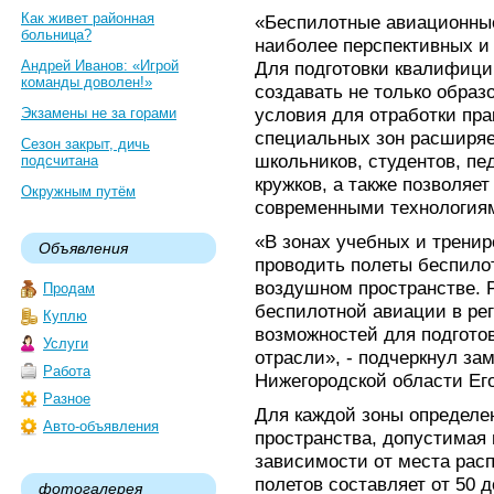
Как живет районная
«Беспилотные авиационные
больница?
наиболее перспективных и
Андрей Иванов: «Игрой
Для подготовки квалифици
команды доволен!»
создавать не только образ
условия для отработки пра
Экзамены не за горами
специальных зон расширяе
Сезон закрыт, дичь
школьников, студентов, пе
подсчитана
кружков, а также позволяе
Окружным путём
современными технологиям
«В зонах учебных и трени
Объявления
проводить полеты беспило
воздушном пространстве. 
Продам
беспилотной авиации в ре
Куплю
возможностей для подгото
Услуги
отрасли», - подчеркнул за
Работа
Нижегородской области Ег
Разное
Для каждой зоны определе
Авто-объявления
пространства, допустимая 
зависимости от места рас
полетов составляет от 50 д
фотогалерея