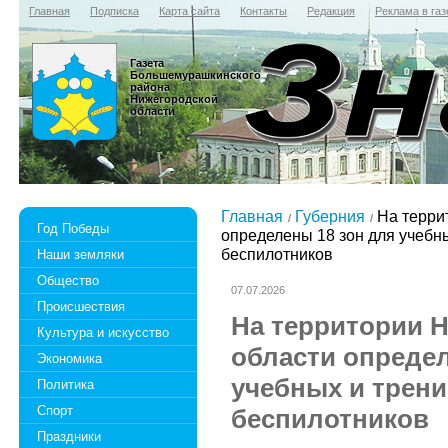
Главная
Подписка
Карта сайта
Контакты
Редакция
Реклама в газ
Газета
Большемурашкинского
района
Нижегородской
области
Главная
Губерния
На терри
Год Победы
определены 18 зон для учебн
беспилотников
Наши земляки
Общество
07.07.2026
Происшествия
На территории 
Культура и искусство
области определ
Экономика
учебных и трен
Политика
Спорт
беспилотников
Праздники