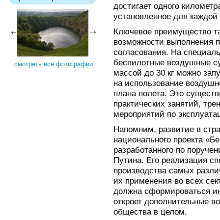
достигает одного километ
установленное для каждой
Ключевое преимущество та
возможности выполнения п
согласования. На специал
беспилотные воздушные су
смотреть все фотографии
массой до 30 кг можно зап
на использование воздушно
плана полета. Это сущест
практических занятий, тре
мероприятий по эксплуата
Напомним, развитие в стра
национального проекта «Б
разработанного по поруче
Путина. Его реализация с
производства самых разли
их применения во всех сек
должна сформироваться ин
откроет дополнительные в
общества в целом.