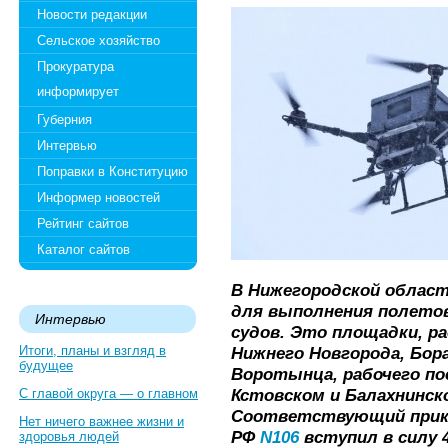
Новости редакции
Сельское хозяйство
Прокуратура
информирует
Губерния
Интервью
Поправки в Конституцию
Информер новостей
Рейтинг сайтов
Каталог сайтов
В Нижегородской област
для выполнения полето
Интервью
судов. Это площадки, р
Итоги, планы и взгляд в
Нижнего Новгорода, Бора
будущее
Воротынца, рабочего пос
Кстовском и Балахнинск
С главой округа — о главном
Соответствующий прик
Нет ничего важнее жизни и
РФ
N106
вступил в силу 4
здоровья людей