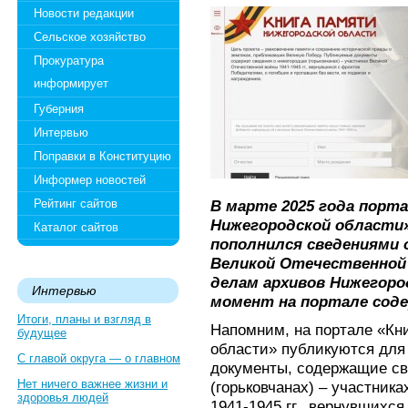
Новости редакции
Сельское хозяйство
Прокуратура
информирует
Губерния
Интервью
Поправки в Конституцию
Информер новостей
Рейтинг сайтов
В марте 2025 года порт
Нижегородской области»
Каталог сайтов
пополнился сведениями 
Великой Отечественной
делам архивов Нижегоро
Интервью
момент на портале содер
Итоги, планы и взгляд в
Напомним, на портале «Кн
будущее
области» публикуются для 
С главой округа — о главном
документы, содержащие св
Нет ничего важнее жизни и
(горьковчанах) – участник
здоровья людей
1941-1945 гг., вернувшихся