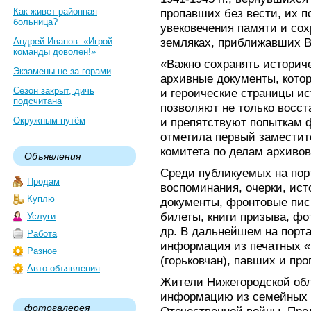
Как живет районная
пропавших без вести, их п
больница?
увековечения памяти и со
земляках, приближавших В
Андрей Иванов: «Игрой
команды доволен!»
«Важно сохранять историч
Экзамены не за горами
архивные документы, котор
Сезон закрыт, дичь
и героические страницы ис
подсчитана
позволяют не только восст
Окружным путём
и препятствуют попыткам 
отметила первый заместит
комитета по делам архивов
Объявления
Среди публикуемых на пор
Продам
воспоминания, очерки, ист
Куплю
документы, фронтовые пис
билеты, книги призыва, ф
Услуги
др. В дальнейшем на порт
Работа
информация из печатных «
Разное
(горьковчан), павших и пр
Авто-объявления
Жители Нижегородской обл
информацию из семейных а
фотогалерея