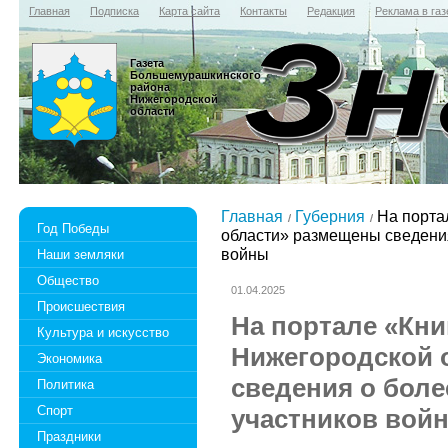
Главная
Подписка
Карта сайта
Контакты
Редакция
Реклама в газ
Газета
Большемурашкинского
района
Нижегородской
области
Главная
Губерния
На порта
Год Победы
области» размещены сведения
войны
Наши земляки
Общество
01.04.2025
Происшествия
На портале «Кни
Культура и искусство
Нижегородской 
Экономика
сведения о боле
Политика
Спорт
участников вой
Праздники