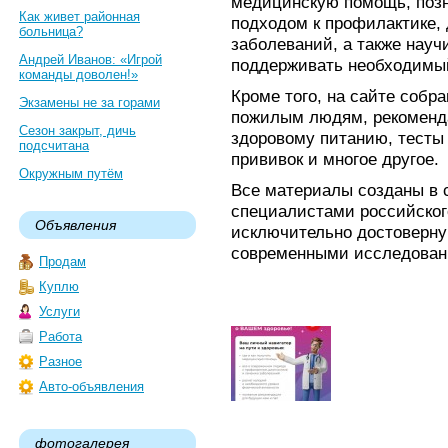
медицинскую помощь, поз
Как живет районная
подходом к профилактике,
больница?
заболеваний, а также науч
Андрей Иванов: «Игрой
поддерживать необходимый
команды доволен!»
Кроме того, на сайте соб
Экзамены не за горами
пожилым людям, рекоменда
Сезон закрыт, дичь
здоровому питанию, тесты 
подсчитана
прививок и многое другое.
Окружным путём
Все материалы созданы в 
специалистами российског
Объявления
исключительно достоверн
современными исследован
Продам
Куплю
Услуги
Работа
Разное
Авто-объявления
фотогалерея