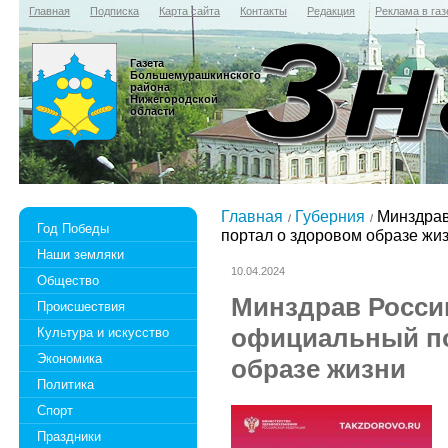
Главная
Подписка
Карта сайта
Контакты
Редакция
Реклама в газ
Газета
Большемурашкинского
района
Нижегородской
области
Главная
Губерния
Минздрав
Год Победы
портал о здоровом образе жи
Наши земляки
10.04.2024
Общество
Минздрав Росси
Происшествия
официальный по
Культура и искусство
Экономика
образе жизни
Политика
Спорт
Праздники