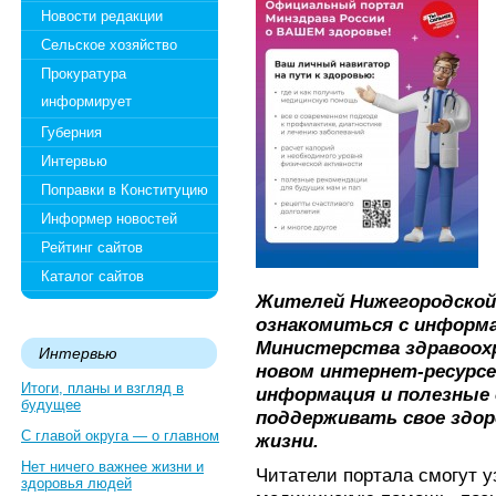
Новости редакции
Сельское хозяйство
Прокуратура
информирует
Губерния
Интервью
Поправки в Конституцию
Информер новостей
Рейтинг сайтов
Каталог сайтов
Жителей Нижегородско
ознакомиться с информ
Министерства здравоох
Интервью
новом интернет-ресурсе
Итоги, планы и взгляд в
информация и полезные 
будущее
поддерживать свое здор
С главой округа — о главном
жизни.
Нет ничего важнее жизни и
Читатели портала смогут уз
здоровья людей