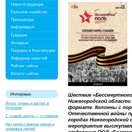
Новости редакции
Сельское хозяйство
Прокуратура
информирует
Губерния
Интервью
Поправки в Конституцию
Информер новостей
Рейтинг сайтов
Каталог сайтов
Интервью
Шествие «Бессмертного
Нижегородской области 
Итоги, планы и взгляд в
формате. Колонны с пор
будущее
Отечественной войны п
С главой округа — о главном
городах Нижегородской 
Нет ничего важнее жизни и
мероприятия выступает
здоровья людей