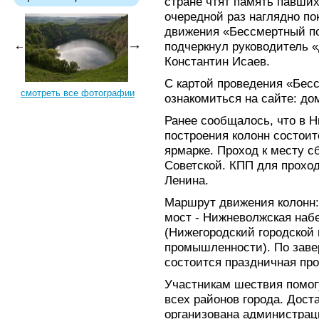
стране чтят память павших.
очередной раз наглядно по
движения «Бессмертный по
подчеркнул руководитель 
Константин Исаев.
С картой проведения «Бесс
смотреть все фотографии
ознакомиться на сайте: до
Ранее сообщалось, что в 
построения колонн состоит
ярмарке. Проход к месту с
Советской. КПП для прохо
Ленина.
Маршрут движения колонн:
мост - Нижневолжская наб
(Нижегородский городской 
промышленности). По зав
состоится праздничная пр
Участникам шествия помог
всех районов города. Дост
организована администрац