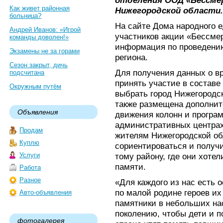
отделения ООД «Бессме
Как живет районная
Нижегородской области.
больница?
На сайте Дома народного 
Андрей Иванов: «Игрой
участников акции «Бессмер
команды доволен!»
информация по проведени
Экзамены не за горами
региона.
Сезон закрыт, дичь
Для получения данных о в
подсчитана
принять участие в составе
Окружным путём
выбрать город Нижегородск
также размещена дополни
Объявления
движения колонн и програ
административных центрах
Продам
жителям Нижегородской об
Куплю
сориентироваться и полу
Услуги
тому району, где они хотел
памяти.
Работа
Разное
«Для каждого из нас есть 
по малой родине героев их
Авто-объявления
памятники в небольших на
поколению, чтобы дети и п
фотогалерея