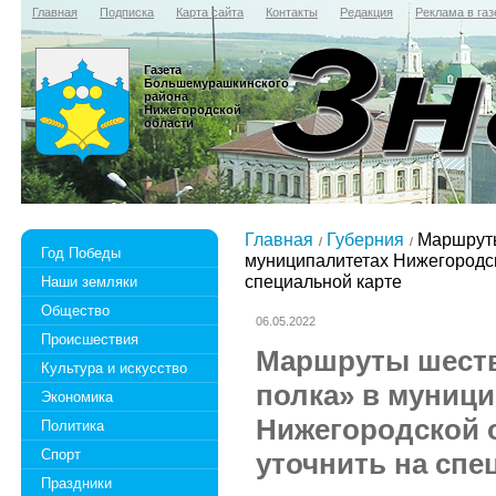
Главная
Подписка
Карта сайта
Контакты
Редакция
Реклама в газ
Газета
Большемурашкинского
района
Нижегородской
области
Главная
Губерния
Маршруты
Год Победы
муниципалитетах Нижегородск
специальной карте
Наши земляки
Общество
06.05.2022
Происшествия
Маршруты шеств
Культура и искусство
полка» в муници
Экономика
Нижегородской 
Политика
Спорт
уточнить на спе
Праздники