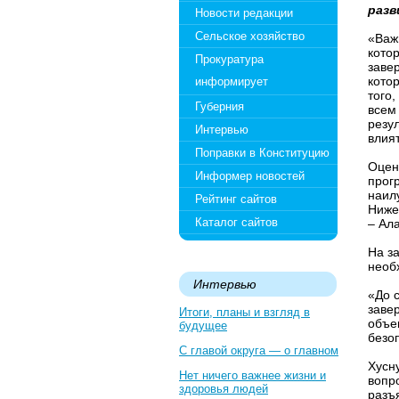
разв
Новости редакции
Сельское хозяйство
«Важ
кото
Прокуратура
заве
кото
информирует
того
Губерния
всем
резул
Интервью
влия
Поправки в Конституцию
Оцен
Информер новостей
прог
наил
Рейтинг сайтов
Ниже
Каталог сайтов
– Ал
На з
необ
Интервью
«До 
заве
Итоги, планы и взгляд в
объе
будущее
безоп
С главой округа — о главном
Хусн
Нет ничего важнее жизни и
вопр
здоровья людей
разъ