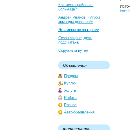
Как живет районная
Исто
больница?
komis
Андрей Иванов: «Игрой
команды доволен!»
Экзамены не за горами
Сезон закрыт, дичь
подсчитана
Окружным путём
Объявления
Продам
Куплю
Услуги
Работа
Разное
Авто-объявления
фотогалерея