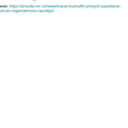
чник:
https://pravda-nn.ru/news/marat-husnullin-provyol-zasedanie-
sii-po-regionalnomu-razvitiyu/