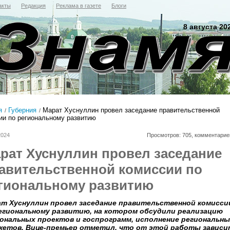
акты
Редакция
Реклама в газете
Блоги
8 августа 20
я
Губерния
Марат Хуснуллин провел заседание правительственной
ии по региональному развитию
2024
Просмотров: 705, комментарие
рат Хуснуллин провел заседание
авительственной комиссии по
гиональному развитию
т Хуснуллин провел заседание правительственной комисси
егиональному развитию, на котором обсудили реализацию
ональных проектов и госпрограмм, исполнение региональны
етов. Вице-премьер отметил, что от этой работы зависи