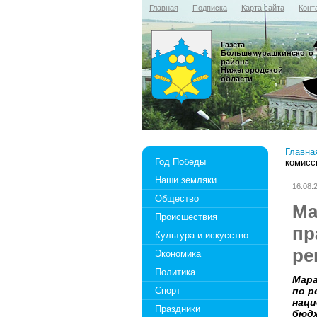
Главная
Подписка
Карта сайта
Конт
Газета
Большемурашкинского
района
Нижегородской
области
Главна
Год Победы
комисс
Наши земляки
16.08.
Общество
Ма
Происшествия
пр
Культура и искусство
ре
Экономика
Политика
Мара
Спорт
по р
наци
Праздники
бюдж