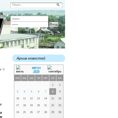
26
Регистрация
Забыли пароль?
Архив новостей
август
в: 0
2026
пон
втр
срд
чет
пят
суб
вск
1
2
3
4
5
6
7
8
9
10
11
12
13
14
15
16
и
17
18
19
20
21
22
23
х
24
25
26
27
28
29
30
т