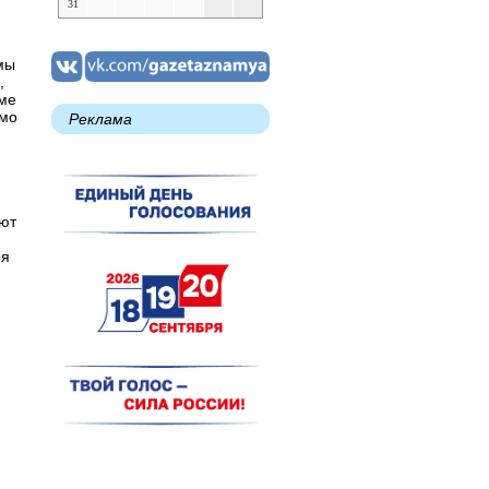
31
мы
,
оме
имо
Реклама
ают
ия