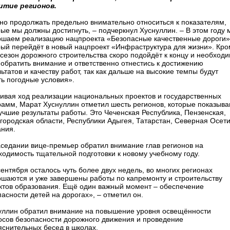
итие регионов.
но продолжать предельно внимательно относиться к показателям,
рые мы должны достигнуть, – подчеркнул Хуснуллин. – В этом году 
ршаем реализацию нацпроекта «Безопасные качественные дороги»
рый перейдёт в новый нацпроект «Инфраструктура для жизни». Кр
, сезон дорожного строительства скоро подойдёт к концу и необход
 обратить внимание и ответственно отнестись к достижению
ьтатов и качеству работ, так как дальше на высокие темпы будут
ть погодные условия».
ивая ход реализации национальных проектов и государственных
рамм, Марат Хуснуллин отметил шесть регионов, которые показыв
учшие результаты работы. Это Чеченская Республика, Пензенская,
городская области, Республики Адыгея, Татарстан, Северная Осет
ания.
аседании вице-премьер обратил внимание глав регионов на
ходимость тщательной подготовки к новому учебному году.
сентября осталось чуть более двух недель, во многих регионах
ршаются и уже завершены работы по капремонту и строительству
ктов образования. Ещё один важный момент – обеспечение
асности детей на дорогах», – отметил он.
уллин обратил внимание на повышение уровня освещённости
осов безопасности дорожного движения и проведение
яснительных бесед в школах.