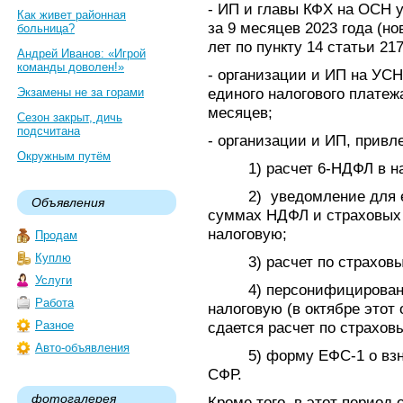
- ИП и главы КФХ на ОСН 
Как живет районная
за 9 месяцев 2023 года (н
больница?
лет по пункту 14 статьи 217
Андрей Иванов: «Игрой
команды доволен!»
- организации и ИП на УС
единого налогового платеж
Экзамены не за горами
месяцев;
Сезон закрыт, дичь
подсчитана
- организации и ИП, прив
Окружным путём
1) расчет 6-НДФЛ в нал
2) уведомление для еди
Объявления
суммах НДФЛ и страховых 
налоговую;
Продам
Куплю
3) расчет по страховым 
Услуги
4) персонифицированны
Работа
налоговую (в октябре этот
Разное
сдается расчет по страхов
Авто-объявления
5) форму ЕФС-1 о взнос
СФР.
фотогалерея
Кроме того, в этот период