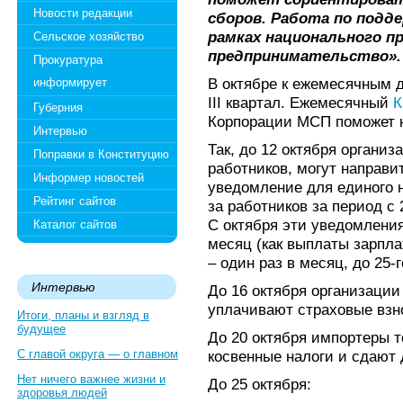
Новости редакции
сборов. Работа по подде
рамках национального пр
Сельское хозяйство
предпринимательство».
Прокуратура
В октябре к ежемесячным 
информирует
III квартал. Ежемесячный
К
Губерния
Корпорации МСП поможет н
Интервью
Так, до 12 октября органи
Поправки в Конституцию
работников, могут направи
Информер новостей
уведомление для единого 
Рейтинг сайтов
за работников за период с 
С октября эти уведомлени
Каталог сайтов
месяц (как выплаты зарпла
– один раз в месяц, до 25-г
Интервью
До 16 октября организации
уплачивают страховые взн
Итоги, планы и взгляд в
будущее
До 20 октября импортеры 
С главой округа — о главном
косвенные налоги и сдают
Нет ничего важнее жизни и
До 25 октября:
здоровья людей