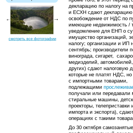
декларацию по налогу на 
и ЕСХН сдают декларацию
освобождение от НДС по пу
имеющие недвижимость / т
уведомление для ЕНП о су
имущество организаций, з
смотреть все фотографии
налогу; организации и ИП 
сентябрь; производители п
винограда, сигарет, сахар
медизделий, автомобилей,
других) сдают налоговую 
которые не платят НДС, но 
с импортными товарами,
подлежащими
прослежива
получали или передавали 
стиральные машины, детск
проекторы, телеприставки 
импорта и экспорта), сдаю
операциях с такими товара
До 30 октября самозанятые