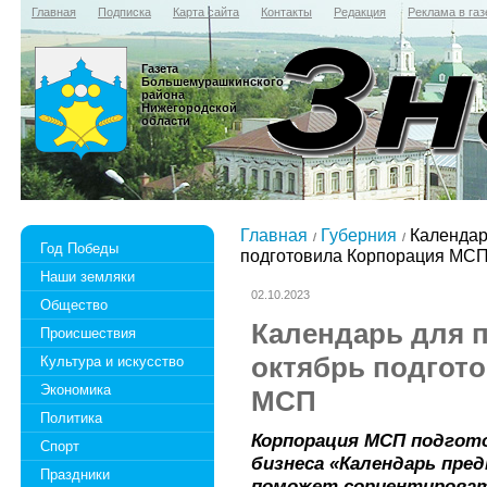
Главная
Подписка
Карта сайта
Контакты
Редакция
Реклама в газ
Газета
Большемурашкинского
района
Нижегородской
области
Главная
Губерния
Календар
Год Победы
подготовила Корпорация МС
Наши земляки
02.10.2023
Общество
Календарь для 
Происшествия
октябрь подгот
Культура и искусство
Экономика
МСП
Политика
Корпорация МСП подгот
Спорт
бизнеса «Календарь пре
Праздники
поможет сориентироват