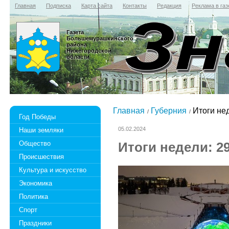
Главная
Подписка
Карта сайта
Контакты
Редакция
Реклама в газ
Газета
Большемурашкинского
района
Нижегородской
области
Главная
Губерния
Итоги нед
Год Победы
05.02.2024
Наши земляки
Общество
Итоги недели: 2
Происшествия
Культура и искусство
Экономика
Политика
Спорт
Праздники