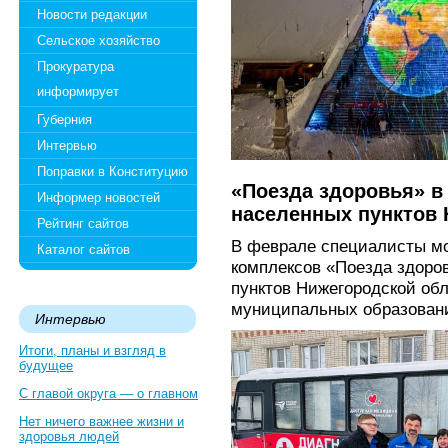
Новости редакции
Сельское хозяйство
Прокуратура
информирует
Губерния
Интервью
Поправки в Конституцию
«Поезда здоровья» в
Информер новостей
населенных пунктов 
Рейтинг сайтов
В феврале специалисты м
Каталог сайтов
комплексов «Поезда здоров
пунктов Нижегородской обл
муниципальных образован
Интервью
Итоги, планы и взгляд в
будущее
С главой округа — о главном
Нет ничего важнее жизни и
здоровья людей