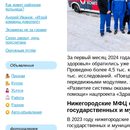
Как живет районная
больница?
Андрей Иванов: «Игрой
команды доволен!»
Экзамены не за горами
Сезон закрыт, дичь
подсчитана
Окружным путём
За первый месяц 2024 год
здоровья» обратились уже 
Объявления
Проведено более 4,5 тыс. 
тыс. исследований. «Поез
Продам
передвижными модулями, 
Куплю
«Развитие системы оказан
Услуги
помощи» нацпроекта «Здра
Работа
Нижегородские МФЦ с
Разное
государственных и м
Авто-объявления
В 2023 году нижегородски
государственных и муници
фотогалерея