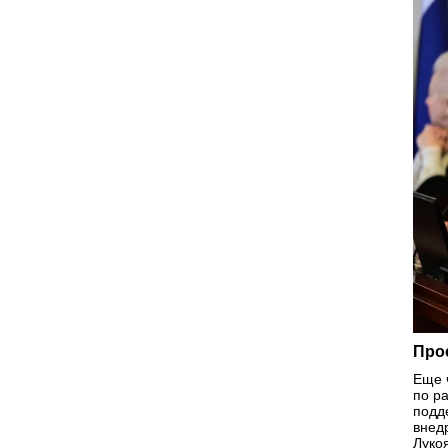
Про
Еще 
по р
подд
внед
Лукоя