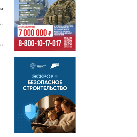
ся
».
а
ью
.