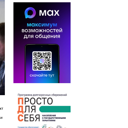
кт
 и