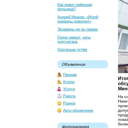
Как живет районная
больница?
Андрей Иванов: «Игрой
команды доволен!»
Экзамены не за горами
Сезон закрыт, дичь
подсчитана
Окружным путём
Объявления
Продам
Ито
Куплю
обс
Мин
Услуги
Работа
На с
Ники
Разное
пром
допу
Авто-объявления
прод
пока
боле
фотогалерея