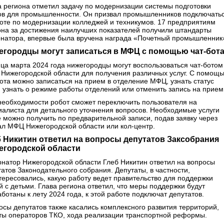
а региона отметил задачу по модернизации системы подготовки
ов для промышленности. Он призвал промышленников подключать
боте по модернизации колледжей и техникумов. 17 предприятиям
она за достижения наилучших показателей получили штандарты
рнатора, впервые была вручена награда «Почетный промышленник
егородцы могут записаться в МФЦ с помощью чат-бот
нца марта 2024 года нижегородцы могут воспользоваться чат-ботом
Нижегородской области для получения различных услуг. С помощ
бота можно записаться на прием в отделение МФЦ, узнать статус
, узнать о режиме работы отделений или отменить запись на прием
необходимости робот сможет переключить пользователя на
иалиста для детального уточнения вопросов. Необходимые услуги
е можно получить по предварительной записи, подав заявку через
ал МФЦ Нижегородской области или кол-центр.
б Никитин ответил на вопросы депутатов Заксобрания
егородской области
рнатор Нижегородской области Глеб Никитин ответил на вопросы
татов Законодательного собрания. Депутаты, в частности,
тересовались, какую работу ведет правительство для поддержки
й с детьми. Глава региона ответил, что меры поддержки будут
ботаны к лету 2024 года, к этой работе подключат депутатов.
осы депутатов также касались комплексного развития территорий,
ты операторов ТКО, хода реализации транспортной реформы.