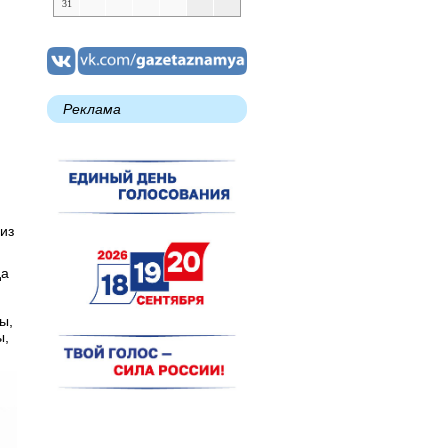
31
Реклама
из
да
ы,
ы,