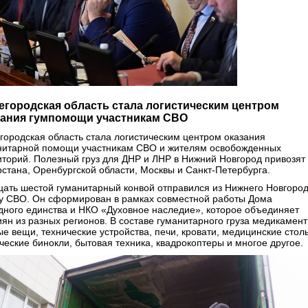
егородская область стала логистическим центром
зания гумпомощи участникам СВО
городская область стала логистическим центром оказания
нитарной помощи участникам СВО и жителям освобожденных
иторий. Полезный груз для ДНР и ЛНР в Нижний Новгород привозят 
рстана, Оренбургской области, Москвы и Санкт-Петербурга.
цать шестой гуманитарный конвой отправился из Нижнего Новгоро
ну СВО. Он сформирован в рамках совместной работы Дома
дного единства и НКО «Духовное наследие», которое объединяет
иян из разных регионов. В составе гуманитарного груза медикамент
ые вещи, технические устройства, печи, кровати, медицинские стол
ческие бинокли, бытовая техника, квадрокоптеры и многое другое.