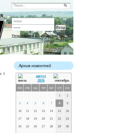
26
Регистрация
Забыли пароль?
Архив новостей
в: 0
август
2026
пон
втр
срд
чет
пят
суб
вск
1
2
3
4
5
6
7
8
9
10
11
12
13
14
15
16
17
18
19
20
21
22
23
24
25
26
27
28
29
30