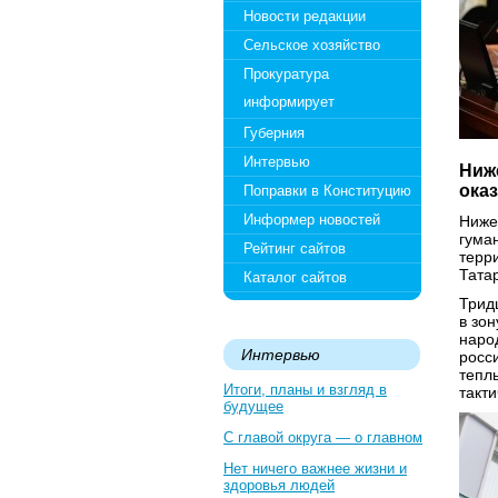
Новости редакции
Сельское хозяйство
Прокуратура
информирует
Губерния
Интервью
Ниж
ока
Поправки в Конституцию
Информер новостей
Ниже
гума
Рейтинг сайтов
терр
Тата
Каталог сайтов
Трид
в зо
наро
Интервью
росс
тепл
Итоги, планы и взгляд в
такти
будущее
С главой округа — о главном
Нет ничего важнее жизни и
здоровья людей