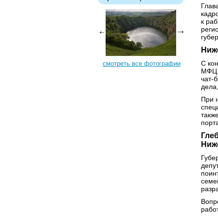
Глав
кадр
к ра
реги
губе
Ниж
С ко
смотреть все фотографии
МФЦ 
чат-
дела
При 
спец
такж
порт
Гле
Ниж
Губе
депу
поин
семе
разра
Вопр
рабо