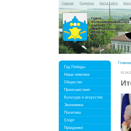
Главная
Подписка
Карта сайта
Конт
Газета
Большемурашкинского
района
Нижегородской
области
Главна
Год Победы
01.04.
Наши земляки
Ит
Общество
Происшествия
Культура и искусство
Экономика
Политика
Спорт
Праздники