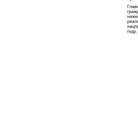
Глав
граж
ниже
реал
нацп
году