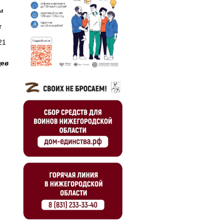
м
т
21
цев