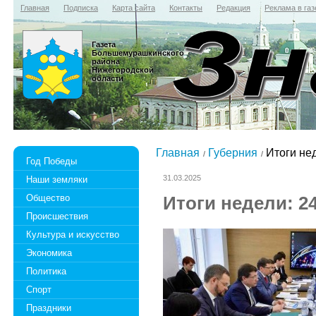
Главная
Подписка
Карта сайта
Контакты
Редакция
Реклама в газ
Газета
Большемурашкинского
района
Нижегородской
области
Главная
Губерния
Итоги нед
Год Победы
31.03.2025
Наши земляки
Общество
Итоги недели: 2
Происшествия
Культура и искусство
Экономика
Политика
Спорт
Праздники