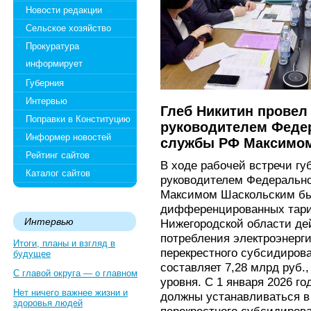
Новости редакции
Сельское хозяйство
Прокуратура
информирует
Губерния
Интервью
Глеб Никитин провел
Поправки в Конституцию
руководителем Феде
Информер новостей
службы РФ Максимо
Рейтинг сайтов
В ходе рабочей встречи гу
Каталог сайтов
руководителем Федеральн
Максимом Шаскольским бы
дифференцированных тари
Интервью
Нижегородской области де
потребления электроэнерг
Итоги, планы и взгляд в
перекрестного субсидирова
будущее
составляет 7,28 млрд руб.
С главой округа — о главном
уровня. С 1 января 2026 
Нет ничего важнее жизни и
должны устанавливаться в 
здоровья людей