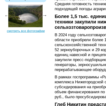
Средняя готовность техник
подходящей погоды аграрии
Более 1,5 тыс. един
техники закупили ни
сельхозтоваропроизв
смотреть все фотографии
В 2024 году сельхозтовар
области приобрели более 1
сельскохозяйственной техн
52 зерноуборочных и 29 к
единиц навесной и прицепн
закупили пресс-подборщики
генераторы, зерносушильн
перерабатывающее оборудо
В рамках госпрограммы «Р
комплекса Нижегородской 
субсидирования на приобре
объем финансирования по 
руб., было просубсидирова
Глеб Никитин предст