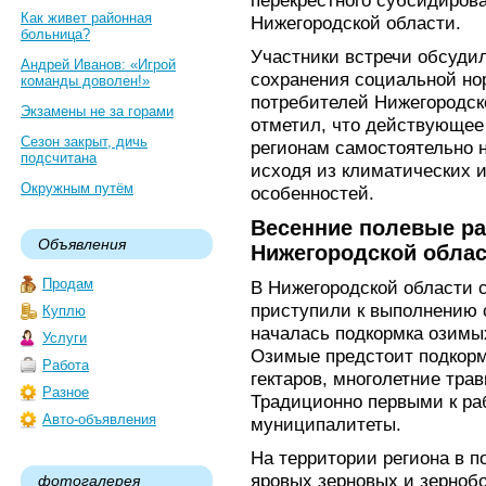
перекрестного субсидирова
Как живет районная
Нижегородской области.
больница?
Участники встречи обсуди
Андрей Иванов: «Игрой
сохранения социальной но
команды доволен!»
потребителей Нижегородск
Экзамены не за горами
отметил, что действующее
Сезон закрыт, дичь
регионам самостоятельно 
подсчитана
исходя из климатических 
Окружным путём
особенностей.
Весенние полевые ра
Объявления
Нижегородской обла
Продам
В Нижегородской области 
приступили к выполнению 
Куплю
началась подкормка озимых
Услуги
Озимые предстоит подкорм
Работа
гектаров, многолетние травы
Разное
Традиционно первыми к р
Авто-объявления
муниципалитеты.
На территории региона в 
яровых зерновых и зернобо
фотогалерея