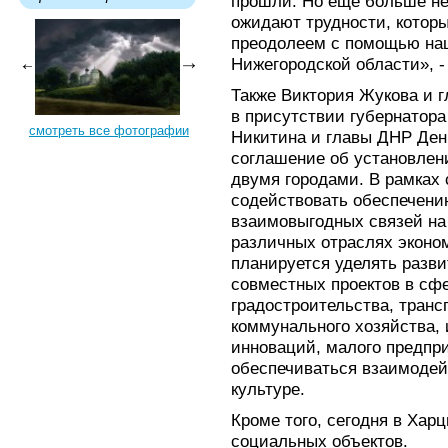
прошли. Но еще больше не
ожидают трудности, котор
преодолеем с помощью наш
Нижегородской области», -
Также Виктория Жукова и 
в присутствии губернатора
смотреть все фотографии
Никитина и главы ДНР Де
соглашение об установлен
двумя городами. В рамках
содействовать обеспечени
взаимовыгодных связей на
различных отраслях эконо
планируется уделять разв
совместных проектов в сф
градостроительства, транс
коммунального хозяйства,
инноваций, малого предпр
обеспечиваться взаимодейс
культуре.
Кроме того, сегодня в Хар
социальных объектов.