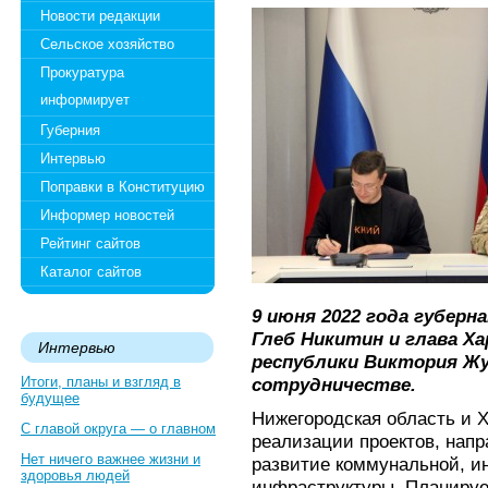
Новости редакции
Сельское хозяйство
Прокуратура
информирует
Губерния
Интервью
Поправки в Конституцию
Информер новостей
Рейтинг сайтов
Каталог сайтов
9 июня 2022 года губер
Глеб Никитин и глава Х
Интервью
республики Виктория Жу
Итоги, планы и взгляд в
сотрудничестве.
будущее
Нижегородская область и Х
С главой округа — о главном
реализации проектов, напр
Нет ничего важнее жизни и
развитие коммунальной, и
здоровья людей
инфраструктуры. Планируе