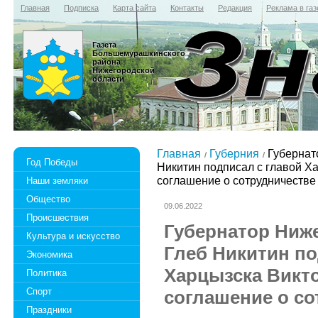
Главная
Подписка
Карта сайта
Контакты
Редакция
Реклама в газ
Газета
Большемурашкинского
района
Нижегородской
области
Главная
Губерния
Губернат
Год Победы
Никитин подписал с главой Х
соглашение о сотрудничестве
Наши земляки
Общество
09.06.2022
Происшествия
Губернатор Ниж
Культура и искусство
Глеб Никитин по
Экономика
Харцызска Викт
Политика
Спорт
соглашение о со
Праздники