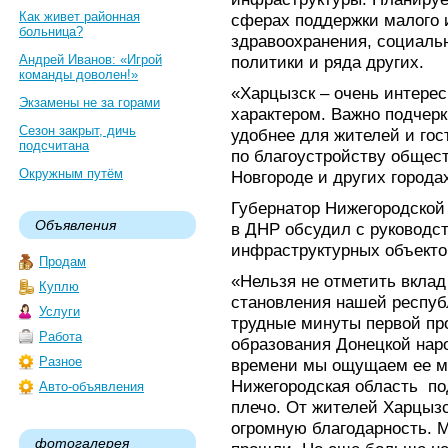
Как живет районная
сферах поддержки малого и
больница?
здравоохранения, социаль
Андрей Иванов: «Игрой
политики и ряда других.
команды доволен!»
«Харцызск – очень интере
Экзамены не за горами
характером. Важно подчерк
Сезон закрыт, дичь
удобнее для жителей и гос
подсчитана
по благоустройству общес
Окружным путём
Новгороде и других городах
Губернатор Нижегородской 
Объявления
в ДНР обсудил с руководс
инфраструктурных объектов
Продам
«Нельзя не отметить вкла
Куплю
становления нашей респуб
Услуги
трудные минуты первой пр
Работа
образования Донецкой нар
Разное
времени мы ощущаем ее мо
Нижегородская область по
Авто-объявления
плечо. От жителей Харцыз
огромную благодарность. М
фотогалерея