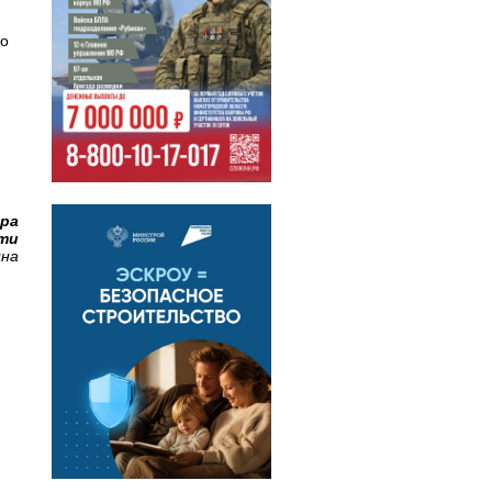
по
ора
сти
ина