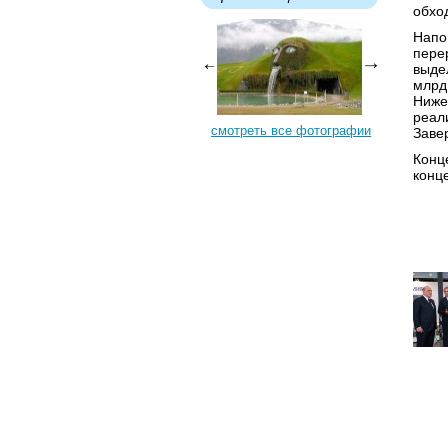
обхо
Напо
пере
выде
млрд
Ниже
реал
смотреть все фотографии
Заве
Конц
конц