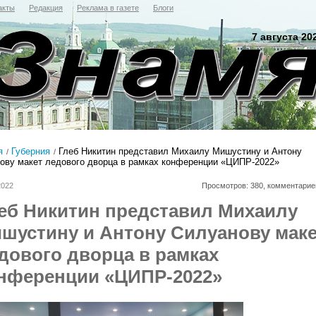
акты
Редакция
Реклама в газете
Блоги
7 августа 20
я
Губерния
Глеб Никитин представил Михаилу Мишустину и Антону
ову макет ледового дворца в рамках конференции «ЦИПР-2022»
2022
Просмотров: 380, комментарие
еб Никитин представил Михаилу
шустину и Антону Силуанову мак
дового дворца в рамках
нференции «ЦИПР-2022»