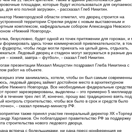
ировочные площадки, которые будут использоваться для окупаемос
а, для его полной загрузки», - рассказал Глеб Никитин.
рнатор Нижегородской области отметил, что дворец строится на
оустроенной территории Стрелки рядом с новым выставочным и
ертным комплексом, кафедральным собором Александра Невского 
ионом «Нижний Новгород».
елка, безусловно, будет одной из точек притяжении для горожан, и
м формировать здесь точки коммерческой привлекательности, в то
е фудкорты, чтобы люди могли приехать на целый день, отдыхать,
лекаться. Ледовый дворец и стадион могут загружаться в разные дн
ня – хоккей, завтра – футбол», - сказал Глеб Никитин.
тогам презентации Михаил Мишустин поздравил Глеба Никитина с
лом работ на объекте.
всерьез этим занимались, хотели, чтобы он был самым современн
юсь, ледовый дворец займет достойное место в архитектурном
мбле Нижнего Новгорода. Все необходимые федеральные средств
тот проект зарезервированы, выделены – это примерно 5 миллиард
й в течение трех лет. И, конечно, прошу вас традиционно взять под
ый контроль строительство, чтобы все было в срок и средств было
аточно», - сказал премьер-министр РФ.
роприятии также принял участие генеральный директор ХК «Торпе
сандр Харламов. Он поблагодарил правительство РФ за поддержку
кта строительства нового ледового дворца.
одна встреча с болельщиками, ни одна пресс-конференция не