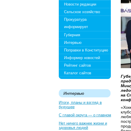
Новости редакции
Сельское хозяйство
Прокуратура
информирует
Губерния
Интервью
Поправки в Конституцию
Информер новостей
Рейтинг сайтов
Каталог сайтов
Губе
пред
Мишу
ледо
Интервью
на С
конф
Итоги, планы и взгляд в
будущее
«Хок
клубо
С главой округа — о главном
любят
пост
Нет ничего важнее жизни и
прод
здоровья людей
боле