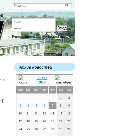
26
Регистрация
Забыли пароль?
Архив новостей
август
в: 0
2026
пон
втр
срд
чет
пят
суб
вск
ет
1
2
3
4
5
6
7
8
9
10
11
12
13
14
15
16
17
18
19
20
21
22
23
24
25
26
27
28
29
30