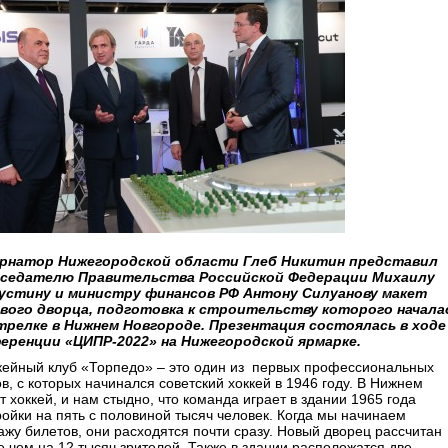
рнатор Нижегородской области Глеб Никитин представил
седателю Правительства Российской Федерации Михаилу
стину и министру финансов РФ Антону Силуанову макет
вого дворца, подготовка к строительству которого начала
трелке в Нижнем Новгороде. Презентация состоялась в ходе
еренции «ЦИПР-2022» на Нижегородской ярмарке.
кейный клуб «Торпедо» – это один из первых профессиональных
в, с которых начинался советский хоккей в 1946 году. В Нижнем
 хоккей, и нам стыдно, что команда играет в здании 1965 года
ройки на пять с половиной тысяч человек. Когда мы начинаем
ажу билетов, они расходятся почти сразу. Новый дворец рассчитан
е чем на 12 тысяч зрителей. Также в здании расположатся две