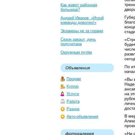
трен
Как живет районная
дворц
больница?
Губе
Андрей Иванов: «Игрой
благ
команды доволен!»
конц
Экзамены не за горами
стад
Сезон закрыт, дичь
«Стр
подсчитана
буде
числ
Окружным путём
разв
сегод
По и
Объявления
нача
Продам
«Вы 
Наде
Куплю
анса
на э
Услуги
рубле
Работа
личн
дост
Разное
В ме
Авто-объявления
Алек
прое
фотогалерея
«Ни 