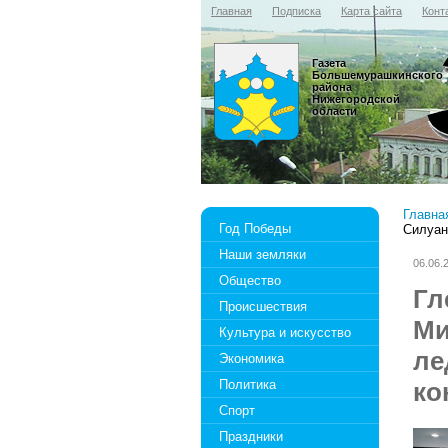
Главная
Подписка
Карта сайта
Конт
Газета
Большемурашкинского
района
Нижегородской
области
Главна
Год Победы
Силуан
Наши земляки
06.06.
Общество
Гл
Происшествия
Ми
Культура и искусство
ле
Экономика
Политика
ко
Спорт
Праздники