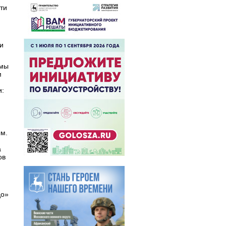
ти
и
 мы
м
и:
ым.
а
ов
до»