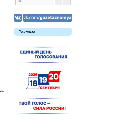
31
Реклама
сь