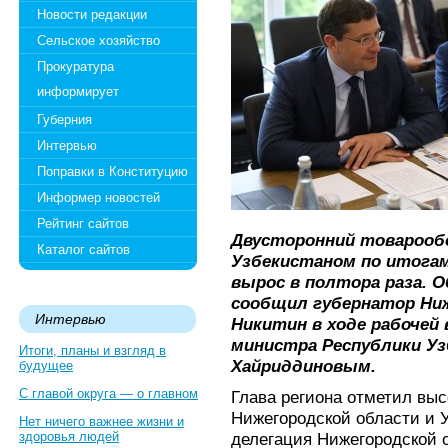
Новости редакции
Сельское хозяйство
Прокуратура
информирует
Губерния
Интервью
Поправки в Конституцию
Информер новостей
Рейтинг сайтов
Двусторонний товарооб
Каталог сайтов
Узбекистаном по итогам
вырос в полтора раза. О
сообщил губернатор Ни
Интервью
Никитин в ходе рабочей
министра Республики У
Итоги, планы и взгляд в
Хайриддиновым.
будущее
С главой округа — о главном
Глава региона отметил выс
Нижегородской области и У
Нет ничего важнее жизни и
здоровья людей
делегация Нижегородской о