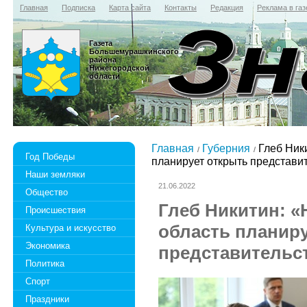
Главная
Подписка
Карта сайта
Контакты
Редакция
Реклама в газ
Газета
Большемурашкинского
района
Нижегородской
области
Главная
Губерния
Глеб Ники
Год Победы
планирует открыть представит
Наши земляки
21.06.2022
Общество
Глеб Никитин: 
Происшествия
область планир
Культура и искусство
Экономика
представительст
Политика
Спорт
Праздники