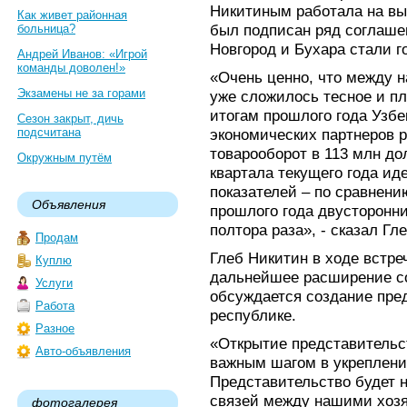
Никитиным работала на вы
Как живет районная
был подписан ряд соглаше
больница?
Новгород и Бухара стали 
Андрей Иванов: «Игрой
команды доволен!»
«Очень ценно, что между 
Экзамены не за горами
уже сложилось тесное и п
итогам прошлого года Узбе
Сезон закрыт, дичь
подсчитана
экономических партнеров 
товарооборот в 113 млн до
Окружным путём
квартала текущего года ид
показателей – по сравнен
Объявления
прошлого года двусторонн
полтора раза», - сказал Гл
Продам
Глеб Никитин в ходе встре
Куплю
дальнейшее расширение со
Услуги
обсуждается создание пред
Работа
республике.
Разное
«Открытие представительс
Авто-объявления
важным шагом в укреплен
Представительство будет 
связей между нашими хоз
фотогалерея